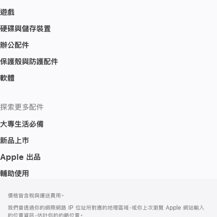
遊戲
硬碟與儲存裝置
辦公配件
保護殼與防護配件
軟體
探索更多配件
大專生活必備
新品上市
Apple 出品
輔助使用
註
註
價格皆含稅與運送費用。
腳
腳
我們會透過你的網際網路 IP 位址所對應的地理區域，或你上次瀏覽 Apple 網站輸入
的位置資訊，估計你的約略位置。