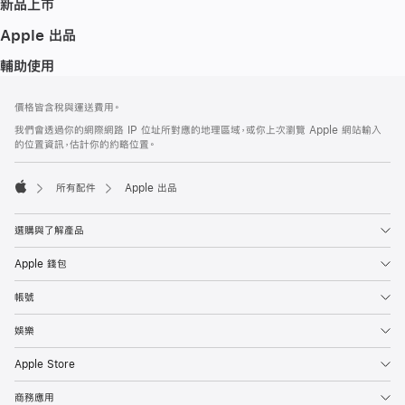
新品上市
Apple 出品
輔助使用
註
註
價格皆含稅與運送費用。
腳
腳
我們會透過你的網際網路 IP 位址所對應的地理區域，或你上次瀏覽 Apple 網站輸入
的位置資訊，估計你的約略位置。
所有配件
Apple 出品
Apple
選購與了解產品
Apple 錢包
帳號
娛樂
Apple Store
商務應用