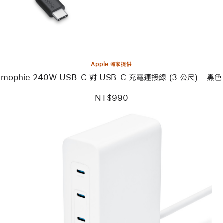
240W
USB-
C
對
USB-
C
充
電
Apple 獨家提供
連
mophie 240W USB-C 對 USB-C 充電連接線 (3 公尺) - 黑色
接
線
(3 公
NT$990
尺) -
黑
色
上
一
個
圖