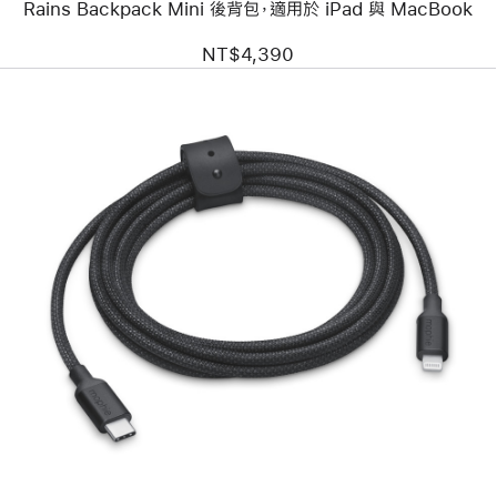
Rains Backpack Mini 後背包，適用於 iPad 與 MacBook
NT$4,390
上
一
個
圖
片
-
mophie
USB-
C
對
Lightning
充