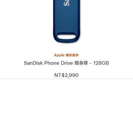
片
-
SanDisk
Phone
Drive
隨
身
碟
-
128GB
Apple 獨家提供
SanDisk Phone Drive 隨身碟 - 128GB
NT$2,990