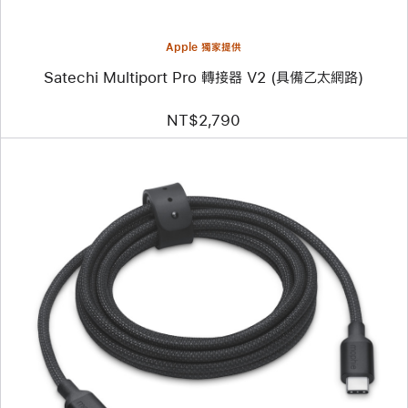
乙
太
網
路)
Apple 獨家提供
Satechi Multiport Pro 轉接器 V2 (具備乙太網路)
NT$2,790
上
一
個
圖
片
-
mophie