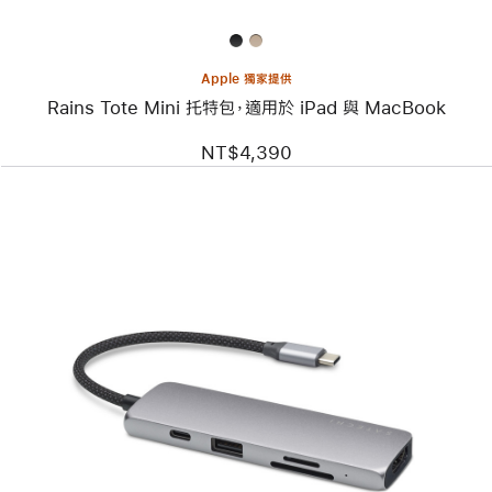
於
iPad
與
MacBook
Apple 獨家提供
Rains Tote Mini 托特包，適用於 iPad 與 MacBook
NT$4,390
上
一
個
圖
片
-
Satechi