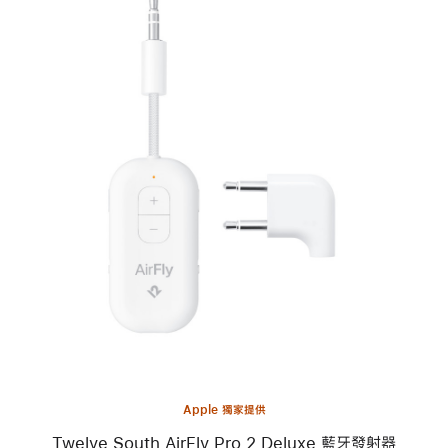
上
一
個
圖
片
-
Twelve
South
AirFly Pro 2
Deluxe
藍
牙
發
射
器
Apple 獨家提供
Twelve South AirFly Pro 2 Deluxe 藍牙發射器