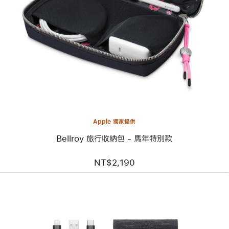
一
個
圖
片
-
Bellroy
旅
行
收
納
包
-
馬
年
特
Apple 獨家提供
別
Bellroy 旅行收納包 - 馬年特別款
款
NT$2,190