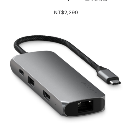
NT$2,290
上
一
個
圖
片
-
Satechi Multiport Pro
轉
接
器 V2
(具
備