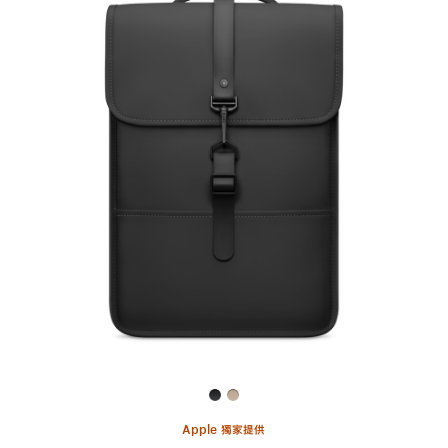
上
一
個
圖
片
-
Rains
Backpack Mini
後
背
包，
適
用
於
iPad
與
MacBook
Apple 獨家提供