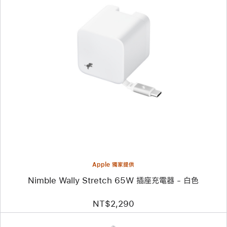
上
一
個
圖
片
-
Nimble
Wally
Stretch
65W
插
座
充
電
器 -
Apple 獨家提供
白
色
Nimble Wally Stretch 65W 插座充電器 - 白色
NT$2,290