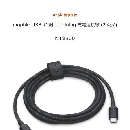
電
連
接
線
Apple 獨家提供
(2 公
mophie USB-C 對 Lightning 充電連接線 (2 公尺)
尺)
NT$850
上
一
個
圖
片
-
mophie