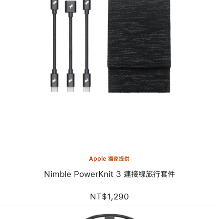
上
一
個
圖
片
-
Nimble
PowerKnit
3
連
接
線
旅
行
套
Apple 獨家提供
件
Nimble PowerKnit 3 連接線旅行套件
NT$1,290