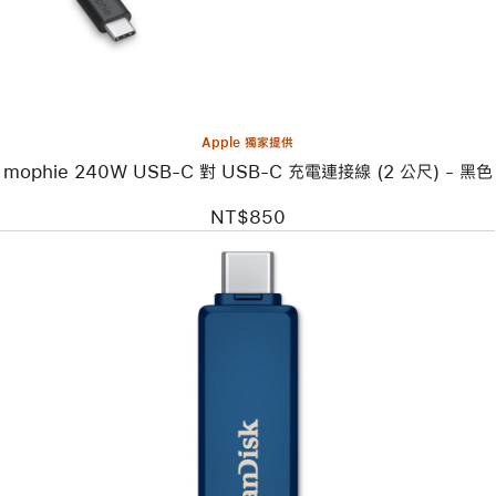
240W
USB-
C
對
USB-
C
充
電
Apple 獨家提供
連
mophie 240W USB-C 對 USB-C 充電連接線 (2 公尺) - 黑色
接
線
(2 公
NT$850
尺) -
黑
色
上
一
個
圖