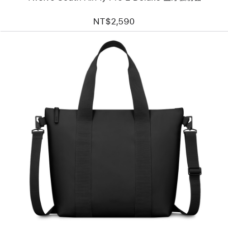
NT$2,590
上
一
個
圖
片
-
Rains
Tote Mini
托
特
包，
適
用