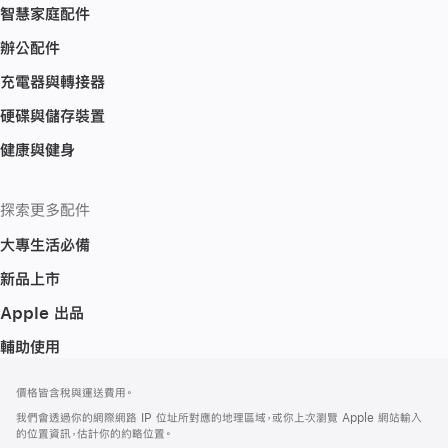
智慧家庭配件
辦公配件
充電器與轉接器
硬碟與儲存裝置
健康與健身
探索更多配件
大專生活必備
新品上市
Apple 出品
輔助使用
註
註
價格皆含稅與運送費用。
腳
腳
我們會透過你的網際網路 IP 位址所對應的地理區域，或你上次瀏覽 Apple 網站輸入
的位置資訊，估計你的約略位置。