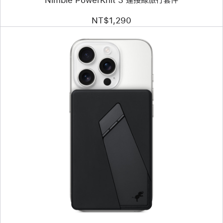
NT$1,290
上
一
個
圖
片
-
Nimble
Champ
10k
無
線
行
動