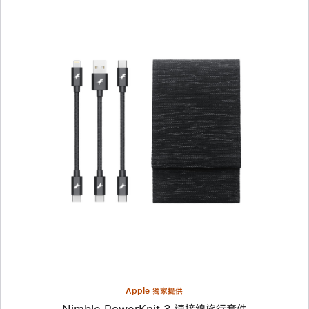
上
一
個
圖
片
-
Nimble
PowerKnit
3
連
接
線
旅
行
套
Apple 獨家提供
件
Nimble PowerKnit 3 連接線旅行套件