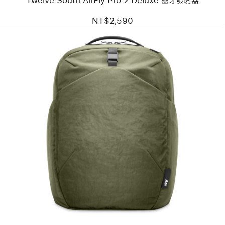
NT$2,590
上
一
個
圖
片
-
Aer
Go
Pack
2