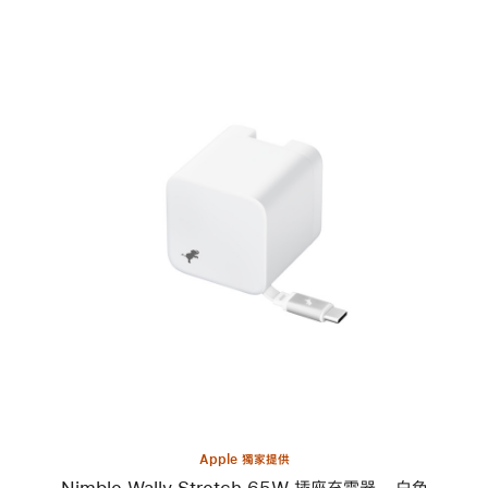
上
一
個
圖
片
-
Nimble
Wally
Stretch
65W
插
座
充
電
器 -
Apple 獨家提供
白
Nimble Wally Stretch 65W 插座充電器 - 白色