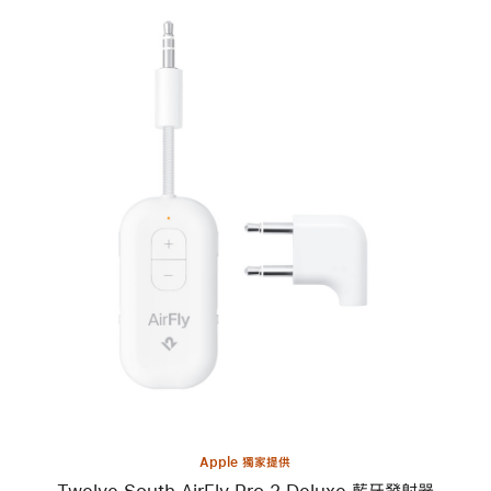
接
線
上
一
個
圖
片
-
Twelve
South
AirFly Pro 2
Deluxe
藍
牙
發
射
器
Apple 獨家提供
Twelve South AirFly Pro 2 Deluxe 藍牙發射器