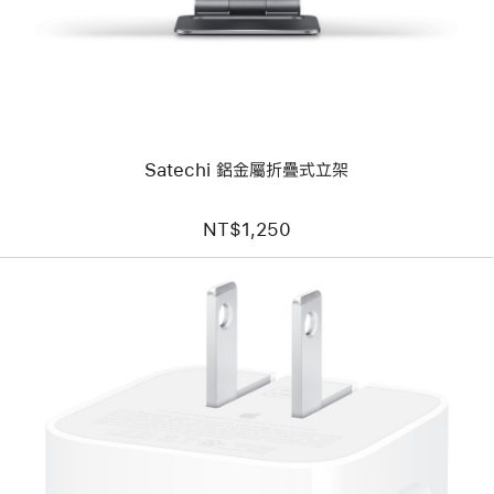
鋁
金
屬
折
疊
式
立
架
Satechi 鋁金屬折疊式立架
NT$1,250
上
一