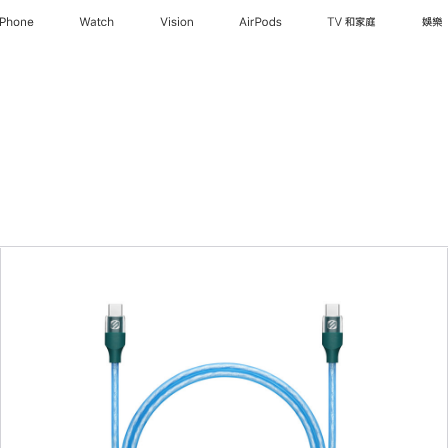
iPhone
Watch
Vision
AirPods
TV 和家庭
娛樂
上