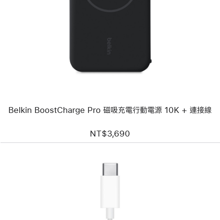
個
圖
片
-
Belkin
BoostCharge
Pro
磁
吸
充
電
行
動
Belkin BoostCharge Pro 磁吸充電行動電源 10K + 連接線
電
源
10K
NT$3,690
+
連
接
線