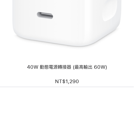
個
圖
片
-
40W
動
態
電
源
轉
接
器
(最
40W 動態電源轉接器 (最高輸出 60W)
高
輸
出
NT$1,290
60W)