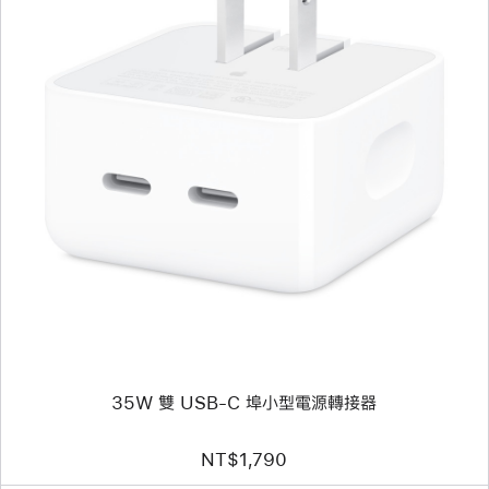
上
一
個
圖
片
-
35W
雙 USB-
C 埠
小
型
電
源
轉
接
器
35W 雙 USB-C 埠小型電源轉接器
NT$1,790