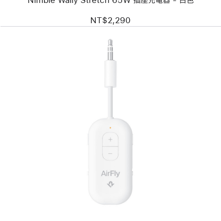
色
NT$2,290
上
一
個
圖
片
-
Twelve
South
Airfly Pro 2
藍
牙
發
射