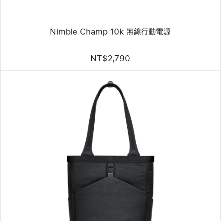
電
源
Nimble Champ 10k 無線行動電源
NT$2,790
上
一
個
圖
片
-
Aer
Go