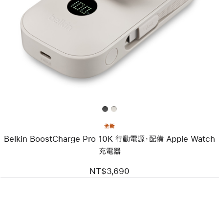
個
圖
片
-
Belkin
BoostCharge Pro
10K
行
動
電
源，
配
備
Apple
Watch
全新
充
Belkin BoostCharge Pro 10K 行動電源，配備 Apple Watch
電
器
充電器
NT$3,690