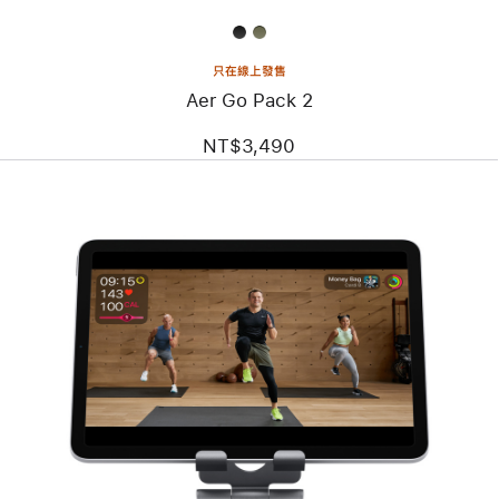
只在線上發售
Aer Go Pack 2
NT$3,490
上
一
個
圖
片
-
Satechi