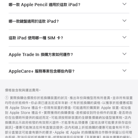
哪一款 Apple Pencil 適用於這款 iPad？
哪一款鍵盤適用於這款 iPad？
這款 iPad 使用哪一種 SIM 卡？
Apple Trade In 換購方案如何運作？
AppleCare+ 服務專案包含哪些內容？
註
註
價格皆含稅與運送費用。
腳
腳
註
① 實際換購估價視你折抵換購裝置的狀況、推出年份與機型而有所差異。並非所有裝置
腳
均符合折抵條件。你必須已達法定成年年齡，才有折抵換購的資格，以獲享折抵優惠或取
得 Apple Store 禮品卡。你現有裝置的價值，可能適用於購買新 Apple 裝置，或加值
到 Apple Store 禮品卡。實際獲得的換購價值，是根據收到符合條件的裝置，是否吻合
你在估價時所提供的描述而定。可能須按照新裝置的全額售價繳納加值型營業稅。店內
換購須出示政府核發的有效照片證件，才能享有此項優惠 (當地法律可能要求保存這份
資訊)。優惠可能無法在所有直營店提供，店內和線上折抵換購的優惠可能會有所不同。
部分直營店可能會有額外的要求。Apple 或 Apple 的換購服務合作夥伴保留以任何理
由拒絕、取消任何折抵換購交易，或限制接受任何裝置 (及其數量) 參與本優惠的權利。