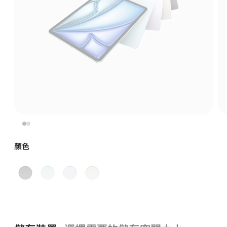
顏色
太
藍
紫
星
空
色
色
光
灰
色
色