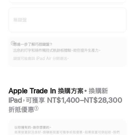
無鍵盤
想進一步了解巧控鍵盤？
顯
出色的打字和操作觸控式軌跡板體驗，助你提升生產力。
示
更
鍵盤可能會與 iPad Air 分開運送。
多
資
訊
Apple Trade In 換購方案。
換購新
iPad，可獲享 NT$1,400–NT$28,300
折抵優惠
①
註
腳
以你擁有的，換你想要的。
如果裝置狀況良好，換購新裝置可獲享折抵優惠。如果裝置可供回收，我們