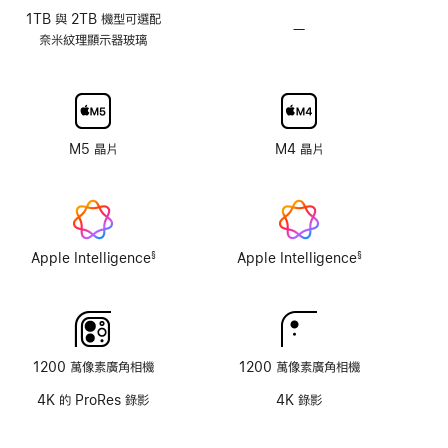
1TB 與 2TB 機‍型‍可‍選‍配
—
無
奈‍米‍紋‍理‍顯‍示器玻璃
奈
米
紋
理
顯
M5 晶片
M4 晶片
示
器
玻
璃
選
Apple Intelligence
Apple Intelligence
§
§
項
註
註
腳
腳
1200 萬像素廣角相機
1200 萬像素廣角相機
4K 的 ProRes 錄影
4K 錄影