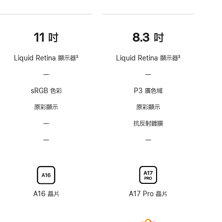
11 吋
8.3 吋
Liquid Retina 顯示器
3
Liquid Retina 顯示器
3
註
註
—
不
—
不
腳
腳
支
支
sRGB 色彩
P3 廣色域
援
援
ProMotion
ProMotion
原彩顯示
原彩顯示
技
技
—
無
抗反射鍍膜
術
術
抗
—
無
—
無
反
奈
奈
射
米
米
鍍
紋
紋
膜
理
理
顯
顯
A16 晶片
A17 Pro 晶片
示
示
器
器