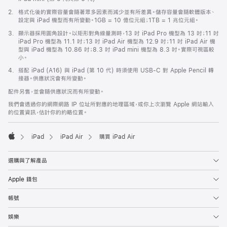
註
2.
格式化後的實際容量會隨著眾多因素而減少並有所差異。儲存容量會隨軟體版本、
腳
設定與 iPad 機型而有所變動。1GB = 10 億位元組；1TB = 1 兆位元組。
註
3.
顯示器採用圓角設計。以矩形對角線量測時，13 吋 iPad Pro 機型為 13 吋；11 吋
腳
iPad Pro 機型為 11.1 吋；13 吋 iPad Air 機型為 12.9 吋；11 吋 iPad Air 機
型與 iPad 機型為 10.86 吋；8.3 吋 iPad mini 機型為 8.3 吋。實際可視區較
小。
註
4.
搭配 iPad (A16) 與 iPad (第 10 代) 時須使用 USB-C 對 Apple Pencil 轉
腳
接器。供應狀況會有所變動。
配件另售，並會隨供應狀況而有所變動。
我們會透過你的網際網路 IP 位址所對應的地理區域，或你上次瀏覽 Apple 網站輸入
的位置資訊，估計你的約略位置。
iPad
iPad Air
購買 iPad Air
Apple
選購與了解產品
Apple 錢包
帳號
娛樂