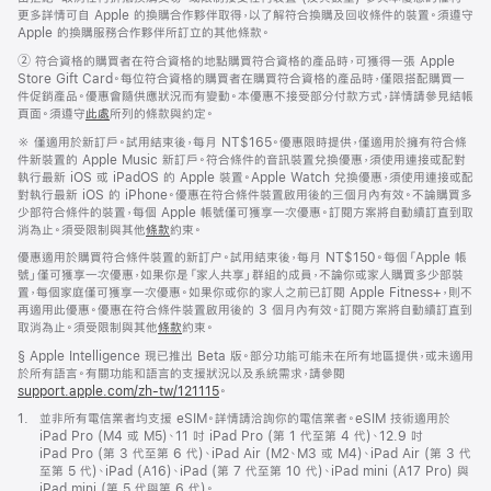
更多詳情可自 Apple 的換購合作夥伴取得，以了解符合換購及回收條件的裝置。須遵守
Apple 的換購服務合作夥伴所訂立的其他條款。
註
② 符合資格的購買者在符合資格的地點購買符合資格的產品時，可獲得一張 Apple
腳
Store Gift Card。每位符合資格的購買者在購買符合資格的產品時，僅限搭配購買一
件促銷產品。優惠會隨供應狀況而有變動。本優惠不接受部分付款方式，詳情請參見結帳
頁面。須遵守
此處
所列的條款與約定。
註
※
僅適用於新訂戶。試用結束後，每月 NT$165。優惠限時提供，僅適用於擁有符合條
腳
件新裝置的 Apple Music 新訂戶。符合條件的音訊裝置兌換優惠，須使用連接或配對
執行最新 iOS 或 iPadOS 的 Apple 裝置。Apple Watch 兌換優惠，須使用連接或配
對執行最新 iOS 的 iPhone。優惠在符合條件裝置啟用後的三個月內有效。不論購買多
少部符合條件的裝置，每個 Apple 帳號僅可獲享一次優惠。訂閱方案將自動續訂直到取
消為止。須受限制與其他
條款
約束。
優惠適用於購買符合條件裝置的新訂户。試用結束後，每月 NT$150。每個「Apple 帳
號」僅可獲享一次優惠，如果你是「家人共享」群組的成員，不論你或家人購買多少部裝
置，每個家庭僅可獲享一次優惠。如果你或你的家人之前已訂閱 Apple Fitness+，則不
再適用此優惠。優惠在符合條件裝置啟用後的 3 個月內有效。訂閱方案將自動續訂直到
取消為止。須受限制與其他
條款
約束。
註
§ Apple Intelligence 現已推出 Beta 版。部分功能可能未在所有地區提供，或未適用
腳
於所有語言。有關功能和語言的支援狀況以及系統需求，請參閱
support.apple.com/zh-tw/121115
(以
。
新
註
1.
並非所有電信業者均支援 eSIM。詳情請洽詢你的電信業者。eSIM 技術適用於
視
腳
iPad Pro (M4 或 M5)、11 吋 iPad Pro (第 1 代至第 4 代)、12.9 吋
窗
iPad Pro (第 3 代至第 6 代)、iPad Air (M2、M3 或 M4)、iPad Air (第 3 代
開
至第 5 代)、iPad (A16)、iPad (第 7 代至第 10 代)、iPad mini (A17 Pro) 與
啟)
iPad mini (第 5 代與第 6 代)。