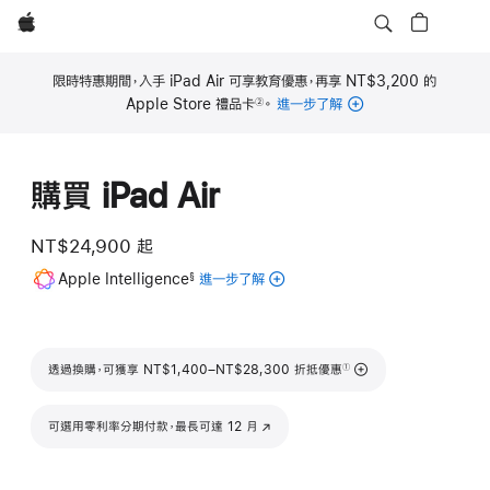
Apple
限時特惠期間，入手 iPad Air 可享教育優惠，再享 NT$3,200 的
Apple Store 禮品卡
。
進一步了解
②
註
腳
購買 iPad Air
NT$24,900 起
註
Apple Intelligence
進一步了解
適
§
腳
用
於
iPad
註腳
透過換購，可獲享 NT$1,400–NT$28,300 折抵優惠
的
①
Apple
Intelligence
可選用零利率分期付款，最長可達 12 月
(以新視窗開啟)