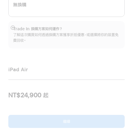
無換購
Trade In 換購方案如何運作？
顯
了解這次購買如何透過換購方案獲享折抵優惠，或選擇將你的裝置免
示
費回收。
更
多
資
訊
iPad Air
NT$24,900 起
繼續