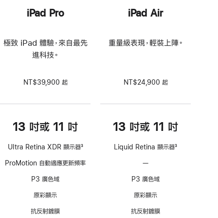
iPad Pro
iPad Air
極致 iPad 體驗，來自最先
重量級表現，輕裝上陣。
進科技。
NT$39,900 起
NT$24,900 起
13 吋或 11 吋
13 吋或 11 吋
Ultra Retina XDR 顯示器
3
Liquid Retina 顯示器
3
註
註
ProMotion 自動適應更新頻率
—
不
腳
腳
支
P3 廣色域
P3 廣色域
援
ProMotion
原彩顯示
原彩顯示
技
抗反射鍍膜
抗反射鍍膜
術