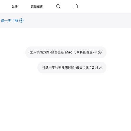
配件
支援服務
。
進一步了解
註
加入換購方案，購買全新 Mac 可享折抵優惠。
①
腳
可選用零利率分期付款，最長可達 12 月
(以
新
視
窗
開
啟)