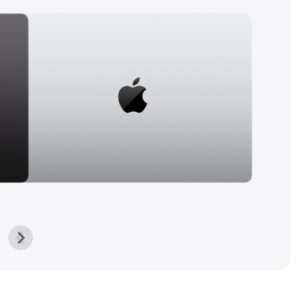
上
下
一
一
張
張
圖
圖
庫
庫
圖
圖
片
片