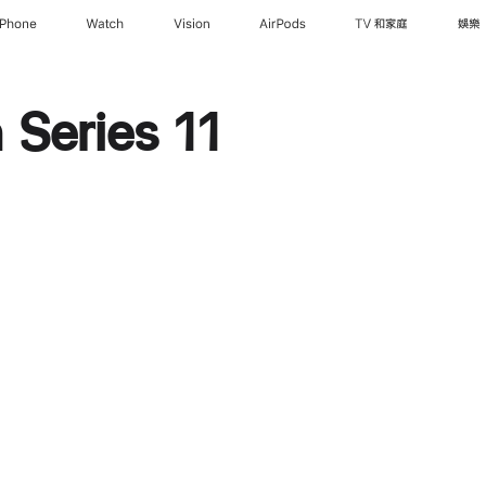
iPhone
Watch
Vision
AirPods
TV 和家庭
娛樂
Series 11