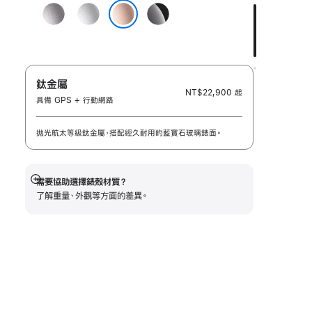
外
太
銀
曜
觀:
空
色
石
玫瑰金色
灰
黑
色
色
鈦金屬
NT$22,900
起
具備 GPS + 行動網路
拋光航太等級鈦金屬，搭配經久耐用的藍寶石玻璃錶面。
需要協助選擇錶殼材質？
顯
了解重量、外觀等方面的差異。
示
更
多
資
訊