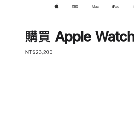
Apple
商店
Mac
iPad
購買 Apple Watch 
NT$23,200