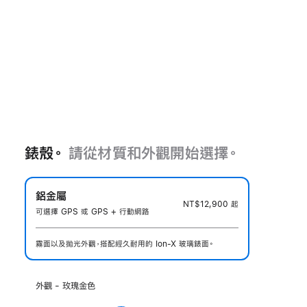
錶殼。
請從材質和外觀開始選擇。
鋁金屬
NT$12,900
起
可選擇 GPS 或 GPS + 行動網路
霧面以及拋光外觀，搭配經久耐用的 Ion-X 玻璃錶面。
選
外觀 - 玫瑰金色
擇