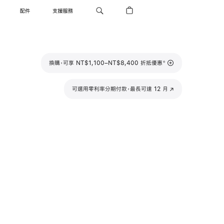
配件
支援服務
註
換購，可享 NT$1,100–NT$8,400 折抵優惠
※
腳
可選用零利率分期付款，最長可達 12 月
(以
新
視
窗
開
啟)