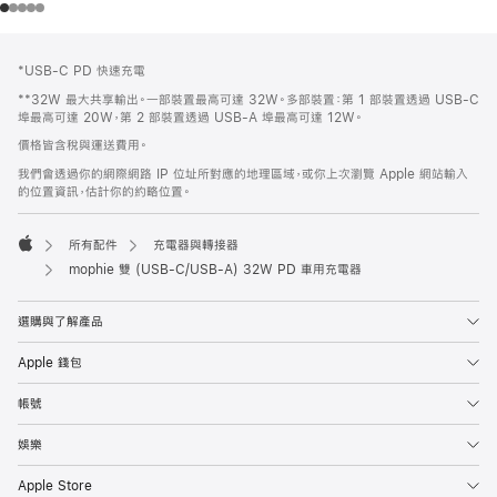
註
註
*USB-C PD 快速充電
腳
腳
**32W 最大共享輸出。一部裝置最高可達 32W。多部裝置：第 1 部裝置透過 USB-C
埠最高可達 20W，第 2 部裝置透過 USB-A 埠最高可達 12W。
價格皆含稅與運送費用。
我們會透過你的網際網路 IP 位址所對應的地理區域，或你上次瀏覽 Apple 網站輸入
的位置資訊，估計你的約略位置。
所有配件
充電器與轉接器
Apple
mophie 雙 (USB-C/USB-A) 32W PD 車用充電器
選購與了解產品
Apple 錢包
帳號
娛樂
Apple Store