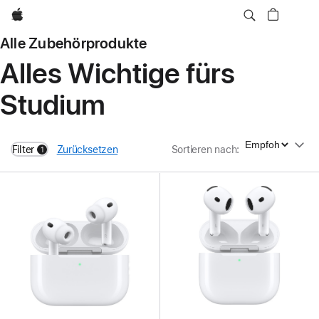
Apple
Alle Zubehörprodukte
Alles Wichtige fürs
Studium
Sortieren nach
Filter
Zurücksetzen
Sortieren nach
:
1
filters active