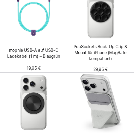
PopSockets Suck-Up Grip &
mophie USB‑A auf USB‑C
Mount für iPhone (MagSafe
Ladekabel (1 m) – Blaugrün
kompatibel)
19,95 €
29,95 €