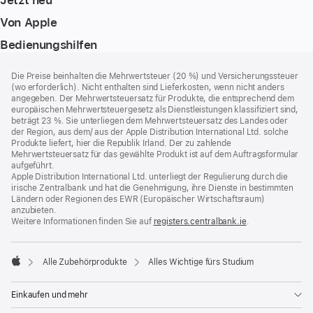
Von Apple
Bedienungshilfen
Footer
Fußnoten
Die Preise beinhalten die Mehrwertsteuer (20 %) und Versicherungssteuer
(wo erforderlich). Nicht enthalten sind Lieferkosten, wenn nicht anders
angegeben. Der Mehrwertsteuersatz für Produkte, die entsprechend dem
europäischen Mehrwertsteuergesetz als Dienstleistungen klassifiziert sind,
beträgt 23 %. Sie unterliegen dem Mehrwertsteuersatz des Landes oder
der Region, aus dem/ aus der Apple Distribution International Ltd. solche
Produkte liefert, hier die Republik Irland. Der zu zahlende
Mehrwertsteuersatz für das gewählte Produkt ist auf dem Auftragsformular
aufgeführt.
Apple Distribution International Ltd. unterliegt der Regulierung durch die
irische Zentralbank und hat die Genehmigung, ihre Dienste in bestimmten
Ländern oder Regionen des EWR (Europäischer Wirtschaftsraum)
anzubieten.
Weitere Informationen finden Sie auf
registers.centralbank.ie
(Öffnet
.
ein
neues
Fenster)
Alle Zubehörprodukte
Alles Wichtige fürs Studium
Apple
Einkaufen und mehr