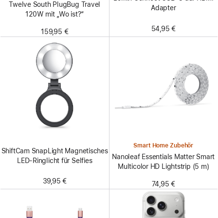
Twelve South PlugBug Travel
Adapter
120W mit „Wo ist?“
54,95 €
159,95 €
Smart Home Zubehör
ShiftCam SnapLight Magnetisches
Nanoleaf Essentials Matter Smart
LED-Ringlicht für Selfies
Multicolor HD Lightstrip (5 m)
39,95 €
74,95 €