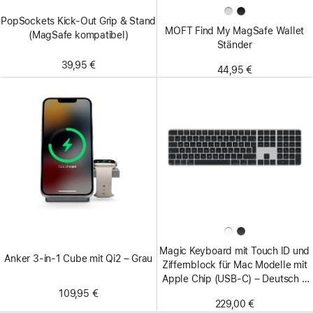
PopSockets Kick-Out Grip & Stand
MOFT Find My MagSafe Wallet
(MagSafe kompatibel)
Ständer
39,95 €
44,95 €
Magic Keyboard mit Touch ID und
Anker 3-in-1 Cube mit Qi2 – Grau
Ziffern­block für Mac Modelle mit
Apple Chip (USB‑C) – Deutsch –
Schwarze Tasten
109,95 €
229,00 €