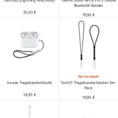
EarPods (Lightning Anschluss)
Twelve South AirFly Pro 2 Deluxe
Bluetooth Sender
25,00 €
79,95 €
Nur bei Apple
Incase Tragebandschlaufe
Tech21 Tragebandschlaufen 2er-
Pack
14,95 €
19,95 €