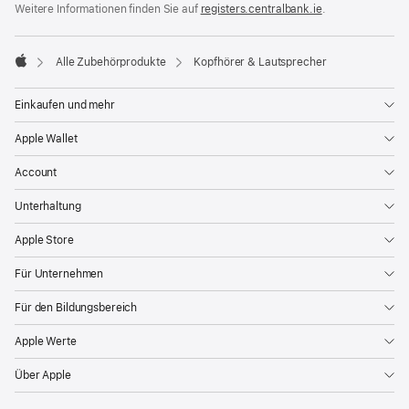
Weitere Informationen finden Sie auf
registers.centralbank.ie
(Öffnet
.
ein
neues
Fenster)
Alle Zubehörprodukte
Kopfhörer & Lautsprecher
Apple
Einkaufen und mehr
Apple Wallet
Account
Unterhaltung
Apple Store
Für Unternehmen
Für den Bildungsbereich
Apple Werte
Über Apple