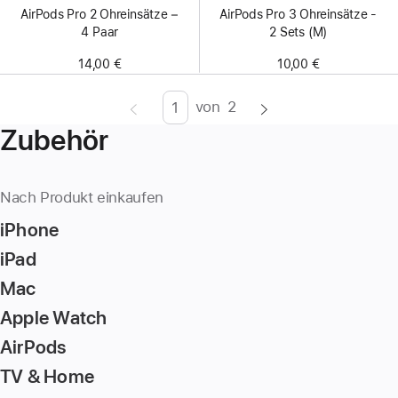
AirPods Pro 2 Ohreinsätze −
AirPods Pro 3 Ohreinsätze -
4 Paar
2 Sets (M)
14,00 €
10,00 €
von
2
Seite
Enter
Zubehör
page
number,
press
Nach Produkt einkaufen
Return/Enter
iPhone
key
to
iPad
go
Mac
to
Apple Watch
the
page
AirPods
TV & Home