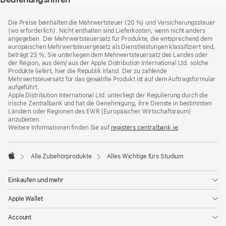
Footer
Fußnoten
Die Preise beinhalten die Mehrwertsteuer (20 %) und Versicherungssteuer
(wo erforderlich). Nicht enthalten sind Lieferkosten, wenn nicht anders
angegeben. Der Mehrwertsteuersatz für Produkte, die entsprechend dem
europäischen Mehrwertsteuergesetz als Dienstleistungen klassifiziert sind,
beträgt 23 %. Sie unterliegen dem Mehrwertsteuersatz des Landes oder
der Region, aus dem/ aus der Apple Distribution International Ltd. solche
Produkte liefert, hier die Republik Irland. Der zu zahlende
Mehrwertsteuersatz für das gewählte Produkt ist auf dem Auftragsformular
aufgeführt.
Apple Distribution International Ltd. unterliegt der Regulierung durch die
irische Zentralbank und hat die Genehmigung, ihre Dienste in bestimmten
Ländern oder Regionen des EWR (Europäischer Wirtschaftsraum)
anzubieten.
Weitere Informationen finden Sie auf
registers.centralbank.ie
(Öffnet
.
ein
neues
Fenster)
Alle Zubehörprodukte
Alles Wichtige fürs Studium
Apple
Einkaufen und mehr
Apple Wallet
Account