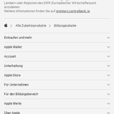
Ländern oder Regionen des EWR (Europäischer Wirtschaftsraum)
anzubieten.
Weitere Informationen finden Sie auf
registers.centralbank.ie
(Öffnet
.
ein
neues
Fenster)
Alle Zubehörprodukte
Bildungsrabatte
Apple
Einkaufen und mehr
Apple Wallet
Account
Unterhaltung
Apple Store
Für Unternehmen
Für den Bildungsbereich
Apple Werte
Über Apple