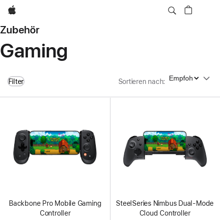
Apple
Zubehör
Gaming
Sortieren nach
Filter
Sortieren nach
:
Backbone Pro Mobile Gaming
SteelSeries Nimbus Dual-Mode
Controller
Cloud Controller