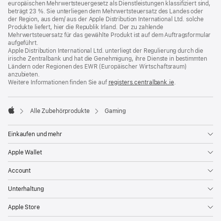
europäischen Mehrwertsteuergesetz als Dienstleistungen klassifiziert sind,
beträgt 23 %. Sie unterliegen dem Mehrwertsteuersatz des Landes oder
der Region, aus dem/ aus der Apple Distribution International Ltd. solche
Produkte liefert, hier die Republik Irland. Der zu zahlende
Mehrwertsteuersatz für das gewählte Produkt ist auf dem Auftragsformular
aufgeführt.
Apple Distribution International Ltd. unterliegt der Regulierung durch die
irische Zentralbank und hat die Genehmigung, ihre Dienste in bestimmten
Ländern oder Regionen des EWR (Europäischer Wirtschaftsraum)
anzubieten.
Weitere Informationen finden Sie auf
registers.centralbank.ie
(Öffnet
.
ein
neues
Fenster)
Alle Zubehörprodukte
Gaming
Apple
Einkaufen und mehr
Apple Wallet
Account
Unterhaltung
Apple Store