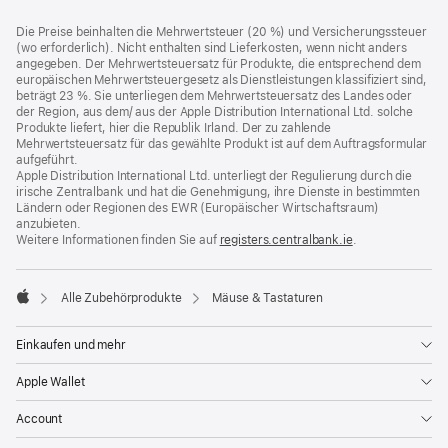
Footer
Fußnoten
Die Preise beinhalten die Mehrwertsteuer (20 %) und Versicherungssteuer
(wo erforderlich). Nicht enthalten sind Lieferkosten, wenn nicht anders
angegeben. Der Mehrwertsteuersatz für Produkte, die entsprechend dem
europäischen Mehrwertsteuergesetz als Dienstleistungen klassifiziert sind,
beträgt 23 %. Sie unterliegen dem Mehrwertsteuersatz des Landes oder
der Region, aus dem/ aus der Apple Distribution International Ltd. solche
Produkte liefert, hier die Republik Irland. Der zu zahlende
Mehrwertsteuersatz für das gewählte Produkt ist auf dem Auftragsformular
aufgeführt.
Apple Distribution International Ltd. unterliegt der Regulierung durch die
irische Zentralbank und hat die Genehmigung, ihre Dienste in bestimmten
Ländern oder Regionen des EWR (Europäischer Wirtschaftsraum)
anzubieten.
Weitere Informationen finden Sie auf
registers.centralbank.ie
(Öffnet
.
ein
neues
Fenster)
Alle Zubehörprodukte
Mäuse & Tastaturen
Apple
Einkaufen und mehr
Apple Wallet
Account