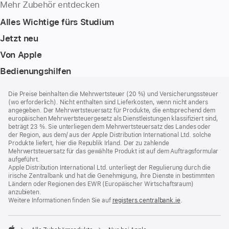
Mehr Zubehör entdecken
Alles Wichtige fürs Studium
Jetzt neu
Von Apple
Bedienungshilfen
Footer
Fußnoten
Die Preise beinhalten die Mehrwertsteuer (20 %) und Versicherungssteuer
(wo erforderlich). Nicht enthalten sind Lieferkosten, wenn nicht anders
angegeben. Der Mehrwertsteuersatz für Produkte, die entsprechend dem
europäischen Mehrwertsteuergesetz als Dienstleistungen klassifiziert sind,
beträgt 23 %. Sie unterliegen dem Mehrwertsteuersatz des Landes oder
der Region, aus dem/ aus der Apple Distribution International Ltd. solche
Produkte liefert, hier die Republik Irland. Der zu zahlende
Mehrwertsteuersatz für das gewählte Produkt ist auf dem Auftragsformular
aufgeführt.
Apple Distribution International Ltd. unterliegt der Regulierung durch die
irische Zentralbank und hat die Genehmigung, ihre Dienste in bestimmten
Ländern oder Regionen des EWR (Europäischer Wirtschaftsraum)
anzubieten.
Weitere Informationen finden Sie auf
registers.centralbank.ie
(Öffnet
.
ein
neues
Fenster)