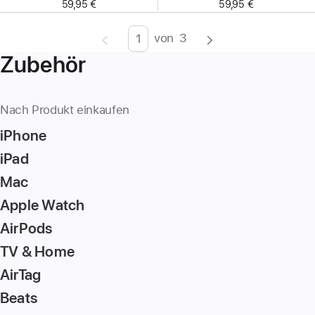
59,95 €
59,95 €
von
3
Seite
Enter
Zubehör
page
number,
press
Nach Produkt einkaufen
Return/Enter
iPhone
key
to
iPad
go
Mac
to
Apple Watch
the
page
AirPods
TV & Home
AirTag
Beats