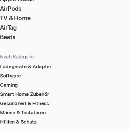
page
AirPods
TV & Home
AirTag
Beats
Nach Kategorie
Ladegeräte & Adapter
Software
Gaming
Smart Home Zubehör
Gesundheit & Fitness
Mäuse & Tastaturen
Hüllen & Schutz