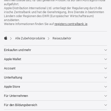
Mehrwertsteuersatz für das gewählte Produkt ist auf dem Auftragsformular
aufgeführt.
Apple Distribution International Ltd. unterliegt der Regulierung durch die
irische Zentralbank und hat die Genehmigung, ihre Dienste in bestimmten
Ländern oder Regionen des EWR (Europäischer Wirtschaftsraum)
anzubieten.
Weitere Informationen finden Sie auf
registers.centralbank.ie
(Öffnet
.
ein
neues
Fenster)
Alle Zubehörprodukte
Reisezubehör
Apple
Einkaufen und mehr
Apple Wallet
Account
Unterhaltung
Apple Store
Für Unternehmen
Für den Bildungsbereich