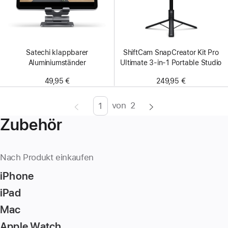
Satechi klappbarer
ShiftCam SnapCreator Kit Pro
Aluminiumständer
Ultimate 3-in-1 Portable Studio
49,95 €
249,95 €
von
2
Seite
Enter
Zubehör
page
number,
press
Nach Produkt einkaufen
Return/Enter
iPhone
key
to
iPad
go
Mac
to
Apple Watch
the