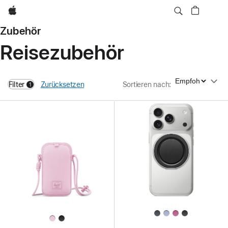
Apple
Zubehör
Reisezubehör
Sortieren nach
Filter
Zurücksetzen
Sortieren nach
:
1
filters active