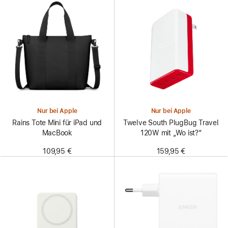
Nur bei Apple
Nur bei Apple
Rains Tote Mini für iPad und
Twelve South PlugBug Travel
MacBook
120W mit „Wo ist?“
109,95 €
159,95 €