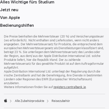
Alles Wichtige fürs Studium
Jetzt neu
Von Apple
Bedienungshilfen
Footer
Fußnoten
Die Preise beinhalten die Mehrwertsteuer (20 %) und Versicherungssteuer
(wo erforderlich). Nicht enthalten sind Lieferkosten, wenn nicht anders
angegeben. Der Mehrwertsteuersatz für Produkte, die entsprechend dem
europäischen Mehrwertsteuergesetz als Dienstleistungen klassifiziert sind,
beträgt 23 %. Sie unterliegen dem Mehrwertsteuersatz des Landes oder
der Region, aus dem/ aus der Apple Distribution International Ltd. solche
Produkte liefert, hier die Republik Irland. Der zu zahlende
Mehrwertsteuersatz für das gewählte Produkt ist auf dem Auftragsformular
aufgeführt.
Apple Distribution International Ltd. unterliegt der Regulierung durch die
irische Zentralbank und hat die Genehmigung, ihre Dienste in bestimmten
Ländern oder Regionen des EWR (Europäischer Wirtschaftsraum)
anzubieten.
Weitere Informationen finden Sie auf
registers.centralbank.ie
(Öffnet
.
ein
neues
Fenster)
Alle Zubehörprodukte
Reisezubehör
Apple