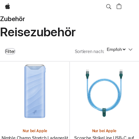
Apple
Zubehör
Reisezubehör
Sortieren nach
Filter
Sortieren nach
:
Nur bei Apple
Nur bei Apple
Nimble Champ Stretch Ladegerät
Scosche StrikeLine USB-C auf