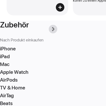
komm zu einem Apple
Zubehör
Previous
Next
-
-
Zubehör
Zubehör
kaufst
kaufst
Nach Produkt einkaufen
du
du
am
am
iPhone
besten
besten
bei
bei
iPad
Apple.
Apple.
Mac
Apple Watch
AirPods
TV & Home
AirTag
Beats