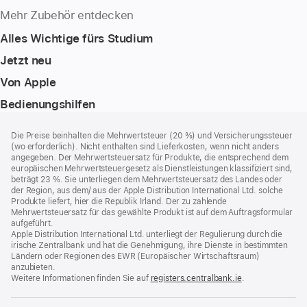
Mehr Zubehör entdecken
Alles Wichtige fürs Studium
Jetzt neu
Von Apple
Bedienungshilfen
Footer
Fußnoten
Die Preise beinhalten die Mehrwertsteuer (20 %) und Versicherungssteuer
(wo erforderlich). Nicht enthalten sind Lieferkosten, wenn nicht anders
angegeben. Der Mehrwertsteuersatz für Produkte, die entsprechend dem
europäischen Mehrwertsteuergesetz als Dienstleistungen klassifiziert sind,
beträgt 23 %. Sie unterliegen dem Mehrwertsteuersatz des Landes oder
der Region, aus dem/ aus der Apple Distribution International Ltd. solche
Produkte liefert, hier die Republik Irland. Der zu zahlende
Mehrwertsteuersatz für das gewählte Produkt ist auf dem Auftragsformular
aufgeführt.
Apple Distribution International Ltd. unterliegt der Regulierung durch die
irische Zentralbank und hat die Genehmigung, ihre Dienste in bestimmten
Ländern oder Regionen des EWR (Europäischer Wirtschaftsraum)
anzubieten.
Weitere Informationen finden Sie auf
registers.centralbank.ie
(Öffnet
.
ein
neues