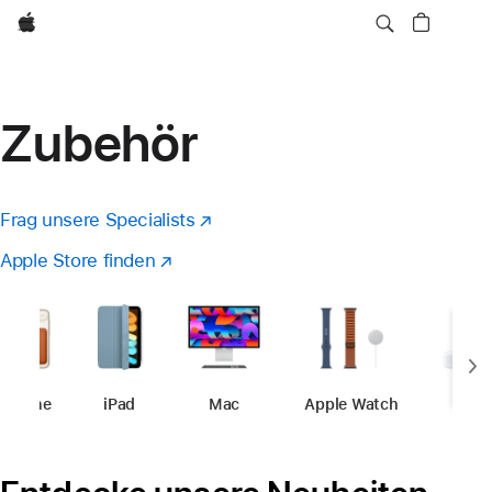
Apple
Zubehör
Frag unsere Specialists
(Öffnet
ein
Apple Store finden
(öffnet
neues
ein
Fenster)
neues
Fenster)
iPhone
-
Zubehör
iPad
-
Zubehör
Mac
-
Zubehör
Apple Watch
-
Zubehör
AirP