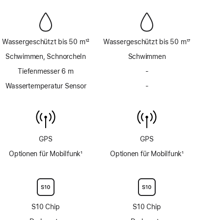
Wassergeschützt bis 50 m
12
Wassergeschützt bis 50 m
17
Fußnote
Fußnote
Schwimmen, Schnorcheln
Schwimmen
Tiefenmesser 6 m
-
Kein
Tiefenmesser
Wassertemperatur Sensor
-
Kein
bis
Wassertemperatur
6 m
Sensor
GPS
GPS
Optionen für Mobilfunk
1
Optionen für Mobilfunk
1
Fußnote
Fußnote
S10 Chip
S10 Chip