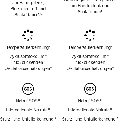
am Handgelenk,
am Handgelenk und
Blutsauerstoff und
Schlafdauer
7
Schlafdauer
7
5
,
Fußnote
Fußnote
Fußnote
Temperaturerkennung
8
Temperaturerkennung
8
Fußnote
Fußnote
Zyklusprotokoll mit
Zyklusprotokoll mit
rückblickenden
rückblickenden
Ovulations­schätzungen
9
Ovulations­schätzungen
9
Fußnote
Fußnote
Notruf SOS
10
Notruf SOS
10
Fußnote
Fußnote
Internationale Notrufe
11
Internationale Notrufe
11
Fußnote
Fußnote
Sturz- und Unfallerkennung
10
Sturz- und Unfallerkennung
10
Fußnote
Fußnote
-
Keine
-
Keine
Sirene
Sirene