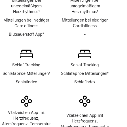
Mitteilungen bei
Mitteilungen bei
unregelmäßigem
unregelmäßigem
Herzrhythmus
4
Herzrhythmus
4
Fußnote
Fußnote
Mitteilungen bei niedriger
Mitteilungen bei niedriger
Cardio­fitness
Cardio­fitness
Blutsauerstoff App
5
-
Keine
Fußnote
Blutsauerstoff
App
Schlaf Tracking
Schlaf Tracking
Schlafapnoe Mitteilungen
6
Schlafapnoe Mitteilungen
6
Fußnote
Fußnote
Schlafindex
Schlafindex
Vitalzeichen App mit
Vitalzeichen App mit
Herzfrequenz,
Herzfrequenz,
Atemfrequenz, Temperatur
Atemfrequenz, Temperatur