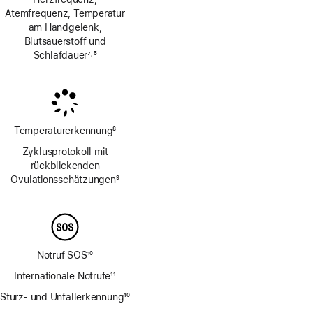
Atemfrequenz, Temperatur
am Handgelenk,
Blutsauerstoff und
Schlafdauer
7
5
,
Fußnote
Fußnote
Temperaturerkennung
8
Fußnote
Zyklusprotokoll mit
rückblickenden
Ovulations­schätzungen
9
Fußnote
Notruf SOS
10
Fußnote
Internationale Notrufe
11
Fußnote
Sturz- und Unfallerkennung
10
Fußnote