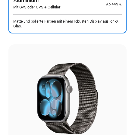
Aluminium
Ab
449 €
Mit GPS oder GPS + Cellular
Matte und polierte Farben mit einem robusten Display aus Ion‑X
Glas.
Wähle
eine
Farbe: