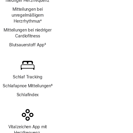
niedriger Herzfrequenz
Mitteilungen bei
unregelmäßigem
Herzrhythmus
4
Fußnote
Mitteilungen bei niedriger
Cardio­fitness
Blutsauerstoff App
5
Fußnote
Schlaf Tracking
Schlafapnoe Mitteilungen
6
Fußnote
Schlafindex
Vitalzeichen App mit
Herzfrequenz,