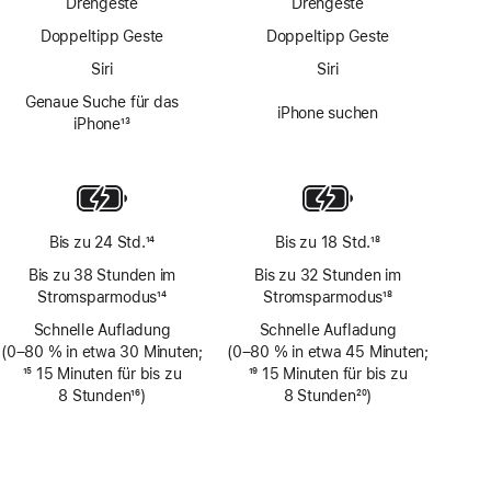
Drehgeste
Drehgeste
Doppeltipp Geste
Doppeltipp Geste
Siri
Siri
Genaue Suche für das
iPhone suchen
iPhone
13
Fußnote
Bis zu 24 Std.
14
Bis zu 18 Std.
18
Fußnote
Fußnote
Bis zu 38 Stunden im
Bis zu 32 Stunden im
Stromsparmodus
14
Stromsparmodus
18
Fußnote
Fußnote
Schnelle Aufladung
Schnelle Aufladung
(0–80 % in etwa 30 Minuten;
(0–80 % in etwa 45 Minuten;
Fußnote
15
15 Minuten für bis zu
Fußnote
19
15 Minuten für bis zu
8 Stunden
16
)
8 Stunden
20
)
Fußnote
Fußnote