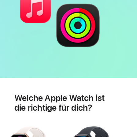
Batterie
Features
für
Welche Apple Watch ist
Herzgesundheit
die richtige für dich?