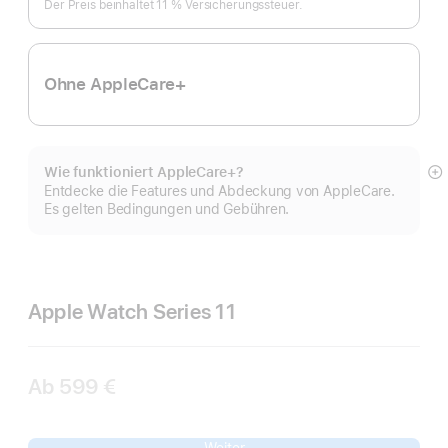
Der Preis beinhaltet 11 % Versicherungs­steuer.
Ohne AppleCare+
Wie funktioniert AppleCare+?
M
Entdecke die Features und Abdeckung von AppleCare.
a
Es gelten Bedingungen und Gebühren.
Apple Watch Series 11
Ab
599 €