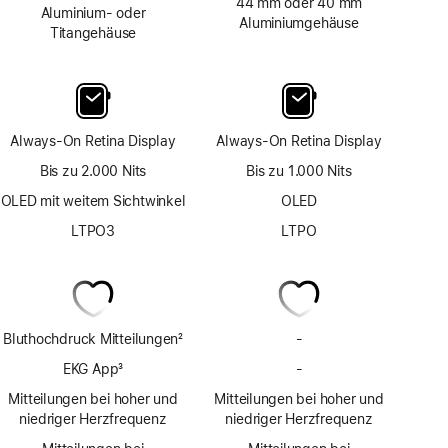
44 mm oder 40 mm
Aluminium‑ oder
Aluminiumgehäuse
Titangehäuse
Always-On Retina Display
Always-On Retina Display
Bis zu 2.000 Nits
Bis zu 1.000 Nits
OLED mit weitem Sichtwinkel
OLED
LTPO3
LTPO
Bluthochdruck Mitteilungen
2
-
Keine
Fußnote
Bluthochdruck
EKG App
3
-
Keine
Mit­
Fußnote
EKG
Mitteilungen bei hoher und
Mitteilungen bei hoher und
teilungen
App
niedriger Herzfrequenz
niedriger Herzfrequenz