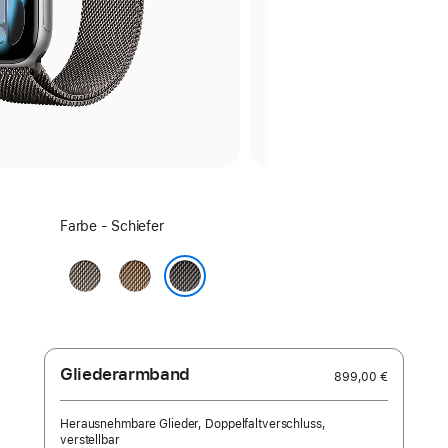
Farbe
Farbe - Schiefer
wählen:
Natur
Gold
Schiefer
Gliederarmband
899,00 €
Herausnehmbare Glieder, Doppelfaltverschluss,
verstellbar