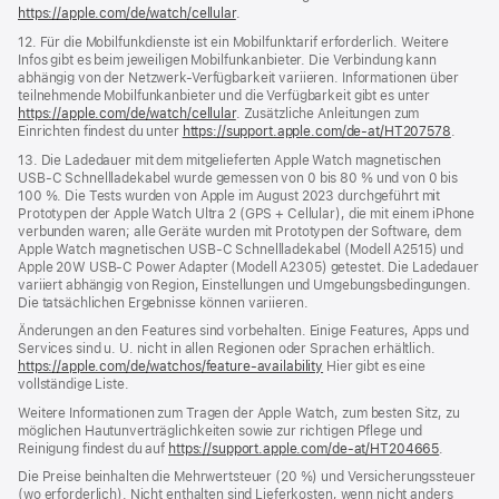
https://apple.com/de/watch/cellular
.
12. Für die Mobilfunkdienste ist ein Mobilfunktarif erforderlich. Weitere
Infos gibt es beim jeweiligen Mobilfunkanbieter. Die Verbindung kann
abhängig von der Netzwerk-Verfügbarkeit variieren. Informationen über
teilnehmende Mobilfunkanbieter und die Verfügbarkeit gibt es unter
https://apple.com/de/watch/cellular
. Zusätzliche Anleitungen zum
Einrichten findest du unter
https://support.apple.com/de-at/HT207578
.
13. Die Ladedauer mit dem mitgelieferten Apple Watch magnetischen
USB‑C Schnellladekabel wurde gemessen von 0 bis 80 % und von 0 bis
100 %. Die Tests wurden von Apple im August 2023 durchgeführt mit
Prototypen der Apple Watch Ultra 2 (GPS + Cellular), die mit einem iPhone
verbunden waren; alle Geräte wurden mit Prototypen der Software, dem
Apple Watch magnetischen USB‑C Schnellladekabel (Modell A2515) und
Apple 20W USB‑C Power Adapter (Modell A2305) getestet. Die Ladedauer
variiert abhängig von Region, Einstellungen und Umgebungsbedingungen.
Die tatsächlichen Ergebnisse können variieren.
Änderungen an den Features sind vorbehalten. Einige Features, Apps und
Services sind u. U. nicht in allen Regionen oder Sprachen erhältlich.
https://apple.com/de/watchos/feature-availability
Hier gibt es eine
vollständige Liste.
Weitere Informationen zum Tragen der Apple Watch, zum besten Sitz, zu
möglichen Hautunverträglichkeiten sowie zur richtigen Pflege und
Reinigung findest du auf
https://support.apple.com/de-at/HT204665
.
Die Preise beinhalten die Mehrwertsteuer (20 %) und Versicherungssteuer
(wo erforderlich). Nicht enthalten sind Lieferkosten, wenn nicht anders