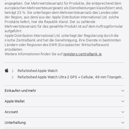
angegeben. Der Mehrwertsteuersatz für Produkte, die entsprechend dem
europäischen Mehrwertsteuergesetz als Dienstleistungen klassifiziert sind,
beträgt 23 %. Sie unterliegen dem Mehrwertsteuersatz des Landes oder
der Region, aus dem/ aus der Apple Distribution International Ltd. solche
Produkte liefert, hier die Republik Irland. Der zu zahlende
Mehrwertsteuersatz für das gewählte Produkt ist auf dem Auftragsformular
aufgeführt.
Apple Distribution International Ltd. unterliegt der Regulierung durch die
irische Zentralbank und hat die Genehmigung, ihre Dienste in bestimmten
Ländern oder Regionen des EWR (Europäischer Wirtschaftsraum)
anzubieten.
Weitere Informationen finden Sie auf
registers.centralbank.ie
(Öffnet
.
ein
neues
Fenster)
Refurbished Apple Watch
Apple
Refurbished Apple Watch Ultra 2 GPS + Cellular, 49 mm Titangehäuse Schwarz, Ocean Armband Schwarz
Einkaufen und mehr
Apple Wallet
Account
Unterhaltung