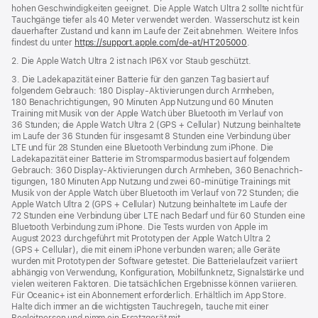
hohen Geschwindigkeiten geeignet. Die Apple Watch Ultra 2 sollte nicht für
Tauchgänge tiefer als 40 Meter verwendet werden. Wasserschutz ist kein
dauerhafter Zustand und kann im Laufe der Zeit abnehmen. Weitere Infos
findest du unter
https://support.apple.com/de-at/HT205000
.
2. Die Apple Watch Ultra 2 ist nach IP6X vor Staub geschützt.
3. Die Ladekapazität einer Batterie für den ganzen Tag basiert auf
folgendem Gebrauch: 180 Display-Aktivierungen durch Armheben,
180 Benachrich­tigungen, 90 Minuten App Nutzung und 60 Minuten
Training mit Musik von der Apple Watch über Bluetooth im Verlauf von
36 Stunden; die Apple Watch Ultra 2 (GPS + Cellular) Nutzung beinhaltete
im Laufe der 36 Stunden für insgesamt 8 Stunden eine Verbindung über
LTE und für 28 Stunden eine Bluetooth Verbindung zum iPhone. Die
Ladekapazität einer Batterie im Stromspar­modus basiert auf folgendem
Gebrauch: 360 Display-Aktivierungen durch Armheben, 360 Benachrich­
tigungen, 180 Minuten App Nutzung und zwei 60‑minütige Trainings mit
Musik von der Apple Watch über Bluetooth im Verlauf von 72 Stunden; die
Apple Watch Ultra 2 (GPS + Cellular) Nutzung beinhaltete im Laufe der
72 Stunden eine Verbindung über LTE nach Bedarf und für 60 Stunden eine
Bluetooth Verbindung zum iPhone. Die Tests wurden von Apple im
August 2023 durchgeführt mit Prototypen der Apple Watch Ultra 2
(GPS + Cellular), die mit einem iPhone verbunden waren; alle Geräte
wurden mit Prototypen der Software getestet. Die Batterielaufzeit variiert
abhängig von Verwendung, Konfiguration, Mobilfunknetz, Signalstärke und
vielen weiteren Faktoren. Die tatsächlichen Ergebnisse können variieren.
Für Oceanic+ ist ein Abonnement erforderlich. Erhältlich im App Store.
Halte dich immer an die wichtigsten Tauchregeln, tauche mit einer
Begleitperson und nimm ein Ersatzgerät mit.