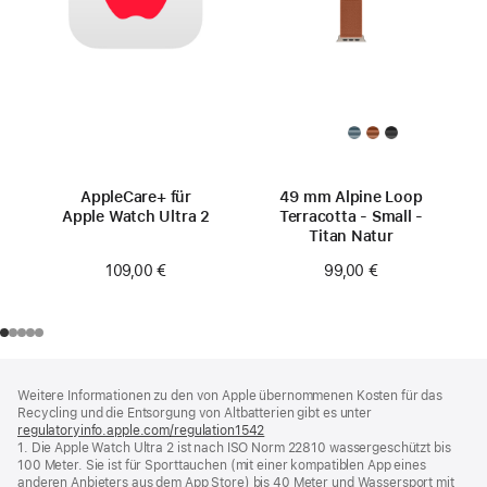
AppleCare+ für
49 mm Alpine Loop
Apple Watch Ultra 2
Terracotta - Small -
Titan Natur
109,00 €
99,00 €
Footer
Fußnoten
Weitere Informationen zu den von Apple übernommenen Kosten für das
Recycling und die Entsorgung von Altbatterien gibt es unter
regulatoryinfo.apple.com/regulation1542
(öffnet
1. Die Apple Watch Ultra 2 ist nach ISO Norm 22810 wassergeschützt bis
ein
100 Meter. Sie ist für Sporttauchen (mit einer kompatiblen App eines
neues
anderen Anbieters aus dem App Store) bis 40 Meter und Wassersport mit
Fenster)