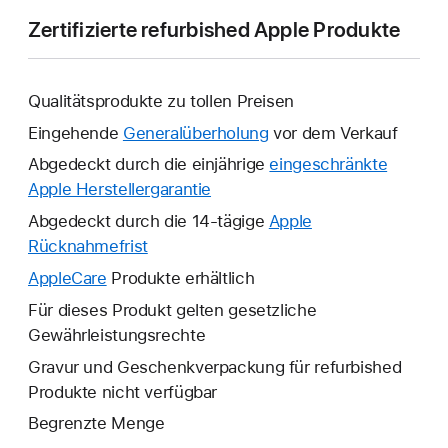
Zertifizierte refurbished Apple Produkte
Qualitätsprodukte zu tollen Preisen
Eingehende
Generalüberholung
vor dem Verkauf
Abgedeckt durch die einjährige
eingeschränkte
Apple Herstellergarantie
Ein
neues
Abgedeckt durch die 14-tägige
Apple
Fenster
Rücknahmefrist
Ein
wird
neues
AppleCare
Ein
Produkte erhältlich
geöffnet.
Fenster
neues
Für dieses Produkt gelten gesetzliche
wird
Fenster
Gewährleistungsrechte
geöffnet.
wird
Gravur und Geschenkverpackung für refurbished
geöffnet.
Produkte nicht verfügbar
Begrenzte Menge