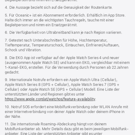
4. Die Aussage bezieht sich auf die Genauigkeit der Routenkarte.
5. Für Oceanic+ ist ein Abonnement erforderlich. Erhältlich im App Store.
Halte dich immer an die wichtigsten Tauchregeln, tauche mit einer
Begleitperson und nimm ein Ersatzgerät mit.
6. Die Verfügbarkeit von Ultrabreitband kann je nach Region variieren.
7. Getestet nach Unterabschnitten für Höhe, Hochtemperatur,
Tieftemperatur, Temperatur­schock, Eintauchen, Einfrieren/Auftauen,
Schock und Vibration.
8. Die EKG App ist verfügbar auf der Apple Watch Series 4 und neuer
(ausgenommen Apple Watch SE) und kann ein EKG, vergleichbar mit einem
1‑Kanal‑EKG, erstellen. Für die Verwendung durch Personen ab 22 Jahren
gedacht.
9. Internationale Notrufe erfordern ein Apple Watch Ultra (Cellular),
Apple Watch Series 8 (GPS + Cellular), Apple Watch Series 7 (GPS +
Cellular) oder Apple Watch SE (GPS + Cellular) Modell. Eine Liste der
unterstützten Länder und Regionen gibt es unter
https://www.apple.com/at/watchos/feature-availability
.
10. Notruf SOS erfordert eine Mobilfunkverbindung oder WLAN Anrufe mit
einer Internetverbindung von deiner Apple Watch oder deinem iPhone in
der Nähe.
11. Die internationale Roaming-Abdeckung hängt von deinem
Mobilfunkanbieter ab. Mehr Details dazu gibt es beim jeweiligen Mobilfunk­­
anbieter. Eine Liste der unterstützten Anbieter gibt es unter