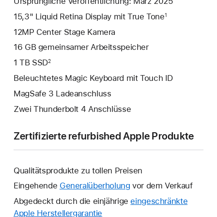
Ursprüngliche Veröffentlichung: März 2025
15,3" Liquid Retina Display mit True Tone
1
12MP Center Stage Kamera
16 GB gemeinsamer Arbeitsspeicher
1 TB SSD
2
Beleuchtetes Magic Keyboard mit Touch ID
MagSafe 3 Ladeanschluss
Zwei Thunderbolt 4 Anschlüsse
Zertifizierte refurbished Apple Produkte
Qualitätsprodukte zu tollen Preisen
Eingehende
Generalüberholung
vor dem Verkauf
Abgedeckt durch die einjährige
eingeschränkte
Apple Herstellergarantie
Ein