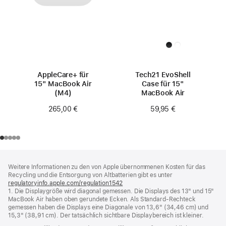
AppleCare+ für
Tech21 EvoShell
15" MacBook Air
Case für 15"
(M4)
MacBook Air
265,00 €
59,95 €
Footer
Fußnoten
Weitere Informationen zu den von Apple übernommenen Kosten für das
Recycling und die Entsorgung von Altbatterien gibt es unter
regulatoryinfo.apple.com/regulation1542
(öffnet
1. Die Displaygröße wird diagonal gemessen. Die Displays des 13" und 15"
ein
MacBook Air haben oben gerundete Ecken. Als Standard-Rechteck
neues
gemessen haben die Displays eine Diagonale von 13,6" (34,46 cm) und
Fenster)
15,3" (38,91 cm). Der tatsächlich sichtbare Displaybereich ist kleiner.