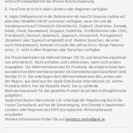
sind nicht kompatibel mit der iPhone Synchronisierung.
8. FaceTime ist nicht in allen Ländern oder Regionen verfügbar.
9. Apple Intelligence ist in der Betaversion als macOS Sequoia Update auf
allen Mac Modellen mit M1 und neuer verfügbar, wenn Siri und die
Gerätesprache auf Chinesisch (Vereinfacht), Englisch (Australien, Kanada,
Indien, Irland, Neuseeland, Singapur, Südafrika, Großbritannien oder USA),
Französisch, Deutsch, Italienisch, Japanisch, Koreanisch, Portugiesisch
(Brasilien) oder Spanisch eingestellt sind. Weitere Sprachen, darunter
auch Vietnamesisch, kommen im Laufe des Jahres hinzu. Einige Features
sind u. U. nicht in allen Regionen oder Sprachen verfügbar.
Die Preise beinhalten die Mehrwertsteuer (20 %) und Versicherungssteuer
(wo erforderlich). Nicht enthalten sind Lieferkosten, wenn nicht anders
angegeben. Der Mehrwertsteuersatz für Produkte, die entsprechend dem
europäischen Mehrwertsteuergesetz als Dienstleistungen klassifiziert sind,
beträgt 23 %. Sie unterliegen dem Mehrwertsteuersatz des Landes oder
der Region, aus dem/ aus der Apple Distribution International Ltd. solche
Produkte liefert, hier die Republik Irland. Der zu zahlende
Mehrwertsteuersatz für das gewählte Produkt ist auf dem Auftragsformular
aufgeführt.
Apple Distribution International Ltd. unterliegt der Regulierung durch die
irische Zentralbank und hat die Genehmigung, ihre Dienste in bestimmten
Ländern oder Regionen des EWR (Europäischer Wirtschaftsraum)
anzubieten.
Weitere Informationen finden Sie auf
registers.centralbank.ie
(Öffnet
.
ein
neues