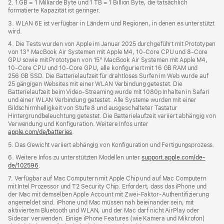
2. 1 GB = 1 Milliarde Byte und 1 TB = 1 Billion Byte, die tatsächlich
formatierte Kapazität ist geringer.
3. WLAN 6E ist verfügbar in Ländern und Regionen, in denen es unterstützt
wird.
4. Die Tests wurden von Apple im Januar 2025 durchgeführt mit Prototypen
von 13" MacBook Air Systemen mit Apple M4, 10‑Core CPU und 8‑Core
GPU sowie mit Prototypen von 15" MacBook Air Systemen mit Apple M4,
10‑Core CPU und 10‑Core GPU, alle konfiguriert mit 16 GB RAM und
256 GB SSD. Die Batterielaufzeit für drahtloses Surfen im Web wurde auf
25 gängigen Websites mit einer WLAN Verbindung getestet. Die
Batterielaufzeit beim Video-Streaming wurde mit 1080p Inhalten in Safari
und einer WLAN Verbindung getestet. Alle Systeme wurden mit einer
Bildschirmhelligkeit von Stufe 8 und ausgeschalteter Tastatur
Hintergrundbeleuchtung getestet. Die Batterielaufzeit variiert abhängig von
Verwendung und Konfiguration. Weitere Infos unter
apple.com/de/batteries
.
5. Das Gewicht variiert abhängig von Konfiguration und Fertigungsprozess.
6. Weitere Infos zu unterstützten Modellen unter
support.apple.com/de-
de/102596
.
7. Verfügbar auf Mac Computern mit Apple Chip und auf Mac Computern
mit Intel Prozessor und T2 Security Chip. Erfordert, dass das iPhone und
der Mac mit demselben Apple Account mit Zwei-Faktor-Authentifizierung
angemeldet sind. iPhone und Mac müssen nah beieinander sein, mit
aktiviertem Bluetooth und WLAN, und der Mac darf nicht AirPlay oder
Sidecar verwenden. Einige iPhone Features (wie Kamera und Mikrofon)