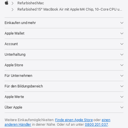
Fenster)
Refurbished Mac
Apple
Refurbished 15" MacBook Air mit Apple M4 Chip, 10‑Core CPU und 10‑Core GPU - Mitternacht
Einkaufen und mehr
Apple Wallet
Account
Unterhaltung
Apple Store
Für Unternehmen
Für den Bildungsbereich
Apple Werte
Über Apple
Weitere Einkaufsmöglichkeiten:
Finde einen Apple Store
oder
einen
anderen Händler
in deiner Nähe. Oder
ruf an unter
0800 201 037
.