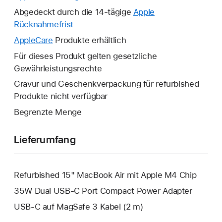
neues
Abgedeckt durch die 14-tägige
Apple
Fenster
Rücknahmefrist
Ein
wird
neues
AppleCare
Ein
Produkte erhältlich
geöffnet.
Fenster
neues
Für dieses Produkt gelten gesetzliche
wird
Fenster
Gewährleistungsrechte
geöffnet.
wird
Gravur und Geschenkverpackung für refurbished
geöffnet.
Produkte nicht verfügbar
Begrenzte Menge
Lieferumfang
Refurbished 15" MacBook Air mit Apple M4 Chip
35W Dual USB‑C Port Compact Power Adapter
USB‑C auf MagSafe 3 Kabel (2 m)