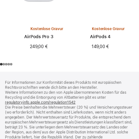
Kostenlose Gravur
Kostenlose Gravur
AirPods Pro 3
AirPods 4
249,00 €
149,00 €
Footer
Fußnoten
Für Informationen zur Konformität dieses Produkts mit europäischen
Rechtsvorschriften wende dich bitte an den Hersteller.
Weitere Informationen zu den von Apple übernommenen Kosten für das
Recycling und die Entsorgung von Altbatterien gibt es unter
regulatoryinfo.apple.com/regulation1542
(öffnet
Die Preise beinhalten die Mehrwertsteuer (20 %) und Versicherungssteuer
ein
(wo erforderlich). Nicht enthalten sind Lieferkosten, wenn nicht anders
neues
angegeben. Der Mehrwertsteuersatz für Produkte, die entsprechend dem
Fenster)
europäischen Mehrwertsteuergesetz als Dienstleistungen klassifiziert sind,
beträgt 23 %. Sie unterliegen dem Mehrwertsteuersatz des Landes oder
der Region, aus dem/ aus der Apple Distribution International Ltd. solche
Produkte liefert, hier die Republik Irland. Der zu zahlende