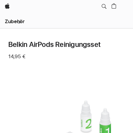
Apple
Lokale
Zubehör
Navigation
–
Menü
öffnen
Belkin AirPods Reinigungsset
14,95 €