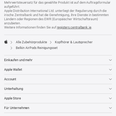
Mehrwertsteuersatz für das gewählte Produkt ist auf dem Auftragsformular
aufgeführt.
Apple Distribution International Ltd. unterliegt der Regulierung durch die
irische Zentralbank und hat die Genehmigung, ihre Dienste in bestimmten
Ländern oder Regionen des EWR (Europäischer Wirtschaftsraum)
anzubieten.
Weitere Informationen finden Sie auf
registers.centralbank.ie
(Öffnet
.
ein
neues
Fenster)
Alle Zubehörprodukte
Kopfhörer & Lautsprecher
Apple
Belkin AirPods Reinigungsset
Einkaufen und mehr
Apple Wallet
Account
Unterhaltung
Apple Store
Für Unternehmen