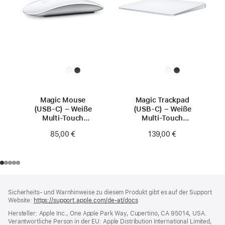
Magic Mouse
Magic Trackpad
(USB‑C) – Weiße
(USB‑C) – Weiße
Multi-Touch
Multi-Touch
Oberfläche
Oberfläche
85,00 €
139,00 €
Footer
Fußnoten
Sicherheits- und Warnhinweise zu diesem Produkt gibt es auf der Support
Website:
https://support.apple.com/de-at/docs
(öffnet
ein
Hersteller: Apple Inc., One Apple Park Way, Cupertino, CA 95014, USA.
neues
Verantwortliche Person in der EU: Apple Distribution International Limited,
Fenster)