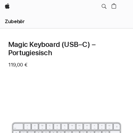
Apple
Lokale
Zubehör
Navigation
–
Menü
öffnen
Magic Keyboard (USB–C) –
Portugiesisch
119,00 €