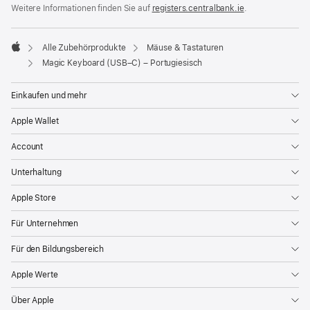
Weitere Informationen finden Sie auf
registers.centralbank.ie
(Öffnet
.
ein
neues
Fenster)
Alle Zubehörprodukte
Mäuse & Tastaturen
Apple
Magic Keyboard (USB–C) – Portugiesisch
Einkaufen und mehr
Apple Wallet
Account
Unterhaltung
Apple Store
Für Unternehmen
Für den Bildungsbereich
Apple Werte
Über Apple