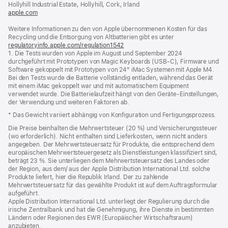
Hollyhill Industrial Estate, Hollyhill, Cork, Irland
apple.com
(öffnet
ein
Weitere Informationen zu den von Apple übernommenen Kosten für das
neues
Recycling und die Entsorgung von Altbatterien gibt es unter
Fenster)
regulatoryinfo.apple.com/regulation1542
(öffnet
1. Die Tests wurden von Apple im August und September 2024
ein
durchgeführt mit Prototypen von Magic Keyboards (USB-C), Firmware und
neues
Software gekoppelt mit Prototypen von 24" iMac Systemen mit Apple M4.
Fenster)
Bei den Tests wurde die Batterie vollständig entladen, während das Gerät
mit einem iMac gekoppelt war und mit automatischem Equipment
verwendet wurde. Die Batterielaufzeit hängt von den Geräte-Einstellungen,
der Verwendung und weiteren Faktoren ab.
* Das Gewicht variiert abhängig von Konfiguration und Fertigungsprozess.
Die Preise beinhalten die Mehrwertsteuer (20 %) und Versicherungssteuer
(wo erforderlich). Nicht enthalten sind Lieferkosten, wenn nicht anders
angegeben. Der Mehrwertsteuersatz für Produkte, die entsprechend dem
europäischen Mehrwertsteuergesetz als Dienstleistungen klassifiziert sind,
beträgt 23 %. Sie unterliegen dem Mehrwertsteuersatz des Landes oder
der Region, aus dem/ aus der Apple Distribution International Ltd. solche
Produkte liefert, hier die Republik Irland. Der zu zahlende
Mehrwertsteuersatz für das gewählte Produkt ist auf dem Auftragsformular
aufgeführt.
Apple Distribution International Ltd. unterliegt der Regulierung durch die
irische Zentralbank und hat die Genehmigung, ihre Dienste in bestimmten
Ländern oder Regionen des EWR (Europäischer Wirtschaftsraum)
anzubieten.