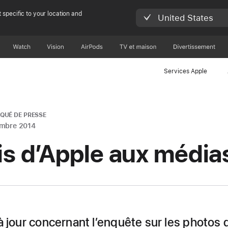
 specific to your location and
United States
Watch
Vision
AirPods
TV et maison
Divertissement
Services Apple
UÉ DE PRESSE
embre 2014
is d’Apple aux média
à jour concernant l’enquête sur les photos 