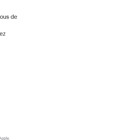
tous de
tez
Apple.