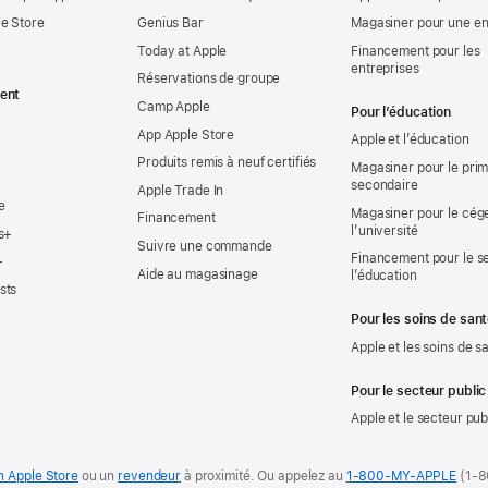
e Store
Genius Bar
Magasiner pour une en
Today at Apple
Financement pour les
entreprises
Réservations de groupe
ent
Camp Apple
Pour l’éducation
App Apple Store
Apple et l’éducation
Produits remis à neuf certifiés
Magasiner pour le prima
secondaire
Apple Trade In
e
Magasiner pour le cég
Financement
l’université
s+
Suivre une commande
Financement pour le s
+
Aide au magasinage
l’éducation
sts
Pour les soins de san
Apple et les soins de s
Pour le secteur public
Apple et le secteur pub
un
Apple Store
ou un
revendeur
à proximité.
Ou appelez au
1-800-MY-APPLE
(1-8