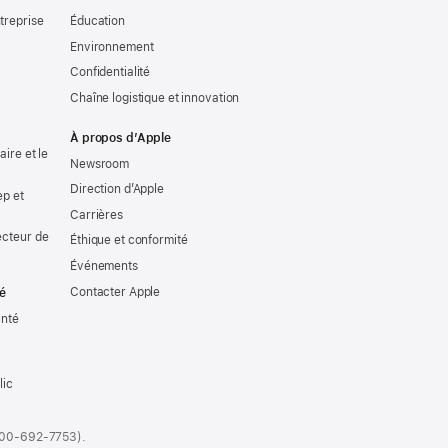
treprise
Éducation
Environnement
Confidentialité
Chaîne logistique et innovation
À propos d’Apple
ire et le
Newsroom
Direction d’Apple
ep et
Carrières
ecteur de
Éthique et conformité
Événements
Contacter Apple
té
anté
lic
00-692-7753).