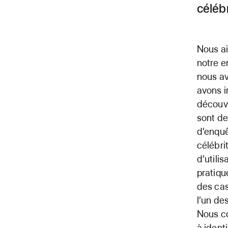
céléb
Nous ai
notre e
nous av
avons i
découvr
sont de
d’enquê
célébri
d’utili
pratiqu
des cas
l’un de
Nous co
à ident