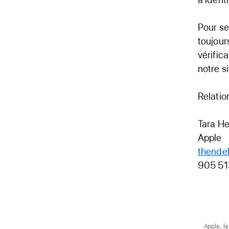
Pour se
toujour
vérific
notre s
Relatio
Tara H
Apple
thende
905 5
Apple, l