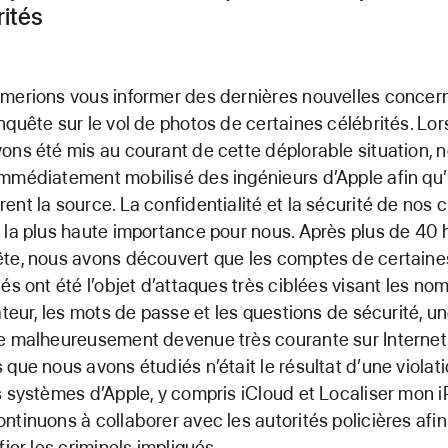
rités
merions vous informer des dernières nouvelles concer
nquête sur le vol de photos de certaines célébrités. Lo
ons été mis au courant de cette déplorable situation, 
mmédiatement mobilisé des ingénieurs d’Apple afin qu’i
ent la source. La confidentialité et la sécurité de nos c
 la plus haute importance pour nous. Après plus de 40
te, nous avons découvert que les comptes de certaine
tés ont été l’objet d’attaques très ciblées visant les no
sateur, les mots de passe et les questions de sécurité, u
e malheureusement devenue très courante sur ​​Interne
 que nous avons étudiés n’était le résultat d’une violat
s systèmes d’Apple, y compris iCloud et Localiser mon 
ntinuons à collaborer avec les autorités policières afin
ifier les criminels impliqués.