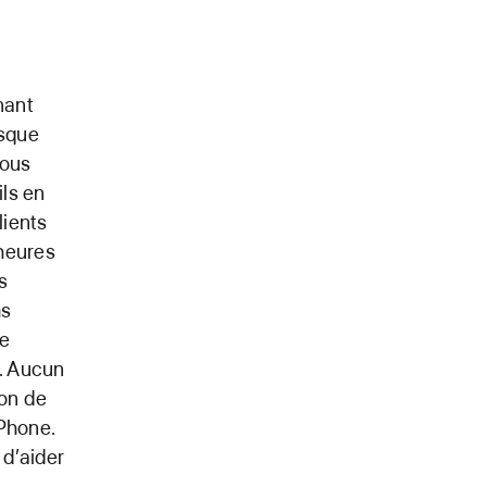
nant
rsque
nous
ls en
lients
 heures
s
ms
ne
t. Aucun
ion de
iPhone.
 d’aider