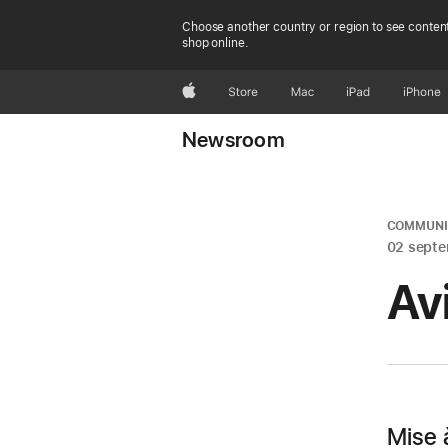
Choose another country or region to see content
shop online.
Apple
Store
Mac
iPad
iPhone
Newsroom
COMMUNIQ
02 sept
Av
Mise 