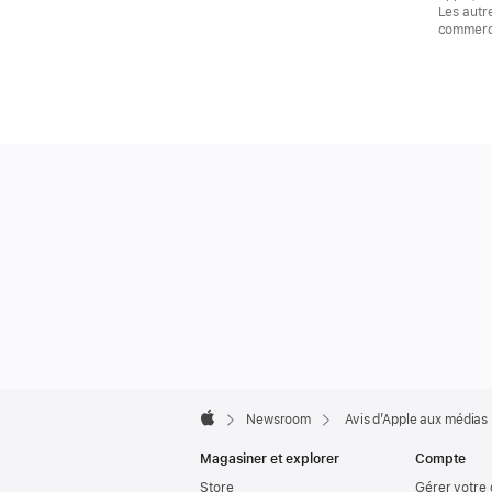
Les autr
commerce
Apple
Footer

Newsroom
Avis d’Apple aux médias
Apple
Magasiner et explorer
Compte
Store
Gérer votre