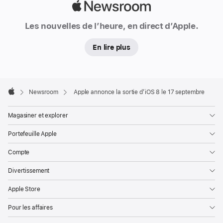
Apple
Newsroom
Les nouvelles de l’heure, en direct d’Apple.
En lire plus
Apple
Footer

Newsroom
Apple annonce la sortie d’iOS 8 le 17 septembre
Apple
Magasiner et explorer
Portefeuille Apple
Compte
Divertissement
Apple Store
Pour les affaires