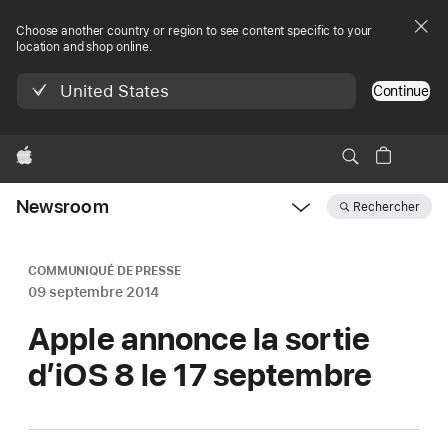
Choose another country or region to see content specific to your
location and shop online.
United States
Continue
Apple
Newsroom
Rechercher
Open
Newsroom
navigation
COMMUNIQUÉ DE PRESSE
09 septembre 2014
Apple annonce la sortie
d’iOS 8 le 17 septembre