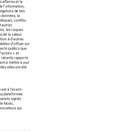
 affaires et la
e l’information,
lgations de tels
s données; la
itiques, conflits
t autres
ts; les risques
ns de la valeur
ition à d’autres
ibles d’influer sur
pports publics que
Factors » et
s récents rapports
ent à mettre à jour
les elles ont été
 est à l’avant-
nq plateformes
areils signés
ple Music,
 novateurs qui