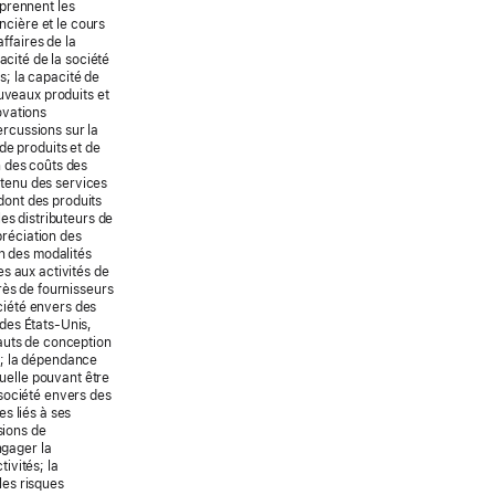
prennent les
ncière et le cours
ffaires de la
acité de la société
; la capacité de
uveaux produits et
ovations
rcussions sur la
de produits et de
 des coûts des
ntenu des services
 dont des produits
es distributeurs de
préciation des
n des modalités
s aux activités de
rès de fournisseurs
ociété envers des
 des États-Unis,
éfauts de conception
té; la dépendance
tuelle pouvant être
société envers des
es liés à ses
sions de
ngager la
tivités; la
les risques