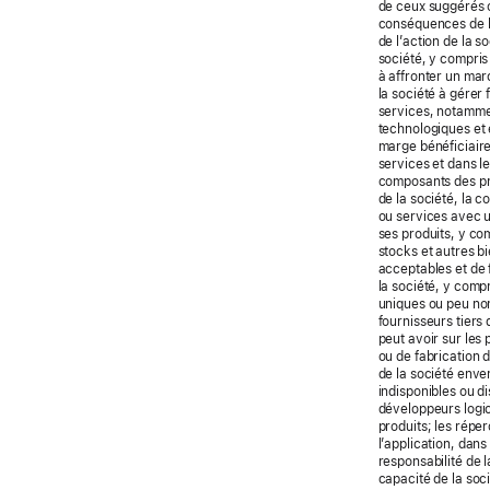
de ceux suggérés o
conséquences de la
de l’action de la s
société, y compris
à affronter un ma
la société à gérer
services, notamme
technologiques et
marge bénéficiaire
services et dans l
composants des pro
de la société, la 
ou services avec u
ses produits, y co
stocks et autres b
acceptables et de 
la société, y comp
uniques ou peu nom
fournisseurs tiers 
peut avoir sur les 
ou de fabrication d
de la société enve
indisponibles ou d
développeurs logici
produits; les répe
l’application, dan
responsabilité de l
capacité de la soci