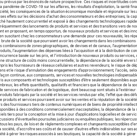
u prévus par les énoncés de nature prospective. Ces risques et incertitudes com
 pandémie de COVID-19 sur les affaires, les résultats d’exploitation, la santé fina
ociété; les conséquences de la situation économique mondiale et régionale sur les a
 ses effets sur les décisions d’achat des consommateurs et des entreprises; la cap
rché hautement concurrentiel et exposé à des changements technologiques rapides
 fréquemment des lancements de produits et services et des transitions vers de no
nt en proposant, en temps opportun, de nouveaux produits et services et des inn
 en suscitant chez les consommateurs une demande pour ces nouveautés; les répe
 brute de la société que pourraient avoir les changements dans les combinaisons 
es combinaisons de zones géographiques, de devises et de canaux, l’augmentation
duits, l’augmentation des dépenses liées à l’acquisition et à la distribution de co
concurrence basée sur les prix, et l’introduction de nouveaux produits ou services,
ne structure de coûts moins concurrentielle; la dépendance de la société envers l
mpris les fournisseurs de réseaux cellulaires et autres revendeurs; le risque de dé
iens et le risque d’annulation des engagements d’approvisionnement; l’accès, selo
façon continue, aux composants, services et nouvelles technologies indispensable
ris aux composants et technologies susceptibles d’être seulement disponibles aup
breux; les effets quantitatifs, qualitatifs et financiers que la dépendance de la s
de services de fabrication et de logistique, dont beaucoup sont situés à l’extérieur
produits fabriqués par la société et les services rendus par elle; l’effet que des d
e produits et services pourraient avoir sur les ventes et la réputation de la socié
rs des fournisseurs tiers de contenus numériques et de biens de propriété intellec
isponibles à des conditions commercialement inacceptables; la dépendance de la 
els tiers pour la conception et la mise à jour d’applications logicielles et de servic
rcussions d’éventuelles poursuites judiciaires ou enquêtes publiques; les répercus
s tous les pays, de lois et de règlements complexes et changeants susceptibles d’e
a société, d’accroître ses coûts et de causer d’autres effets indésirables sur ses ac
été à gérer les risques associés à ses boutiques; la capacité de la société à gérer 