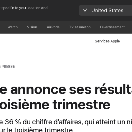
 specific to your location and
United States
Watch
Vision
AirPods
TV et maison
Divertissement
Services Apple
 PRESSE
e annonce ses résult
roisième trimestre
36 % du chiffre d’affaires, qui atteint un 
ur le troisième trimestre