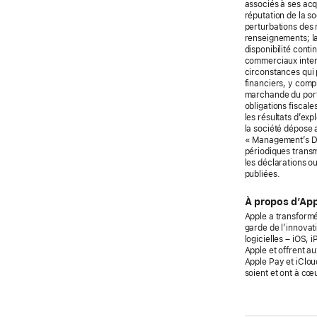
associés à ses acq
réputation de la s
perturbations des 
renseignements; la
disponibilité cont
commerciaux intern
circonstances qui p
financiers, y compr
marchande du portef
obligations fiscale
les résultats d’exp
la société dépose
« Management’s Dis
périodiques transm
les déclarations o
publiées.
À propos d’App
Apple a transformé
garde de l’innova
logicielles – iOS,
Apple et offrent au
Apple Pay et iClou
soient et ont à cœ