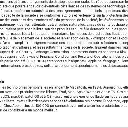
uisitions et à ses changements de stratégie commerciale; les répercussions sur les
ociété que pourraient avoir d’éventuels défaillances des systèmes de technologie d
réseaux, accès non autorisés à des renseignements confidentiels et pertes ou divu
 capacité de la société à se conformer aux lois et règlements sur la protection de
inue des cadres et des membres clés du personnel de la société; les événements pol
ationaux, guerres, attentats, catastrophes naturelles, crises de santé publique e
ourraient perturber la livraison des produits et nuire à la demande pour les produi
is les risques liés à la fluctuation monétaire, les risques de crédit et les fluctuatio
euille de placement de la société; et la variation des taux d’imposition et l’expos
s. De plus amples renseignements sur ces risques et sur les autres facteurs suscept
loitation et d’affaires, et les résultats financiers de la société, figurent dans les ra
 auprès de la Security Exchange Commission, notamment dans les sections « Risk 
cussion and Analysis of Financial Condition and Results of Operations » des plu
is par la société (10-K, 10-Q et rapports subséquents). Apple ne s’engage nullem
u informations prospectives; celles-ci concernent spécifiquement les dates auxquel
le
 les technologies personnelles en lançant le Macintosh, en 1984. Aujourd’hui, elle
tion avec des produits comme iPhone, iPad, Mac, Apple Watch et Apple TV. Ses ci
 iPadOS, macOS, watchOS et tvOS – assurent une expérience fluide sur tous les app
x utilisateurs et utilisatrices des services révolutionnaires comme l’App Store, Ap
d. Chez Apple, plus de 100 000 personnes travaillent à créer les produits les plus
ur de contribuer à un monde meilleur.