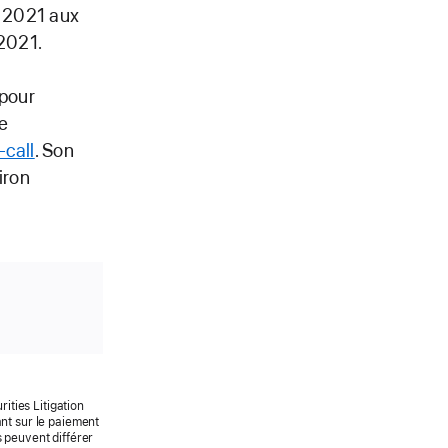
t 2021 aux
 2021.
 pour
te
-call
. Son
iron
ties Litigation
ant sur le paiement
s peuvent différer