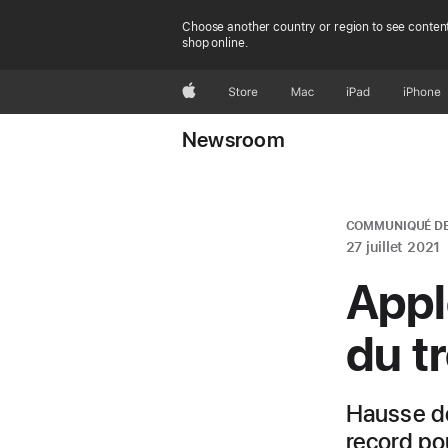
Choose another country or region to see content
shop online.
Apple
Store
Mac
iPad
iPhone
Newsroom
COMMUNIQUÉ DE
27 juillet 2021
Appl
du t
Hausse de 
record po