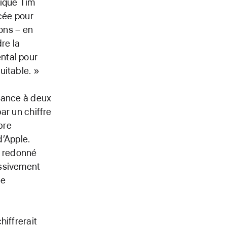
lique Tim
ncée pour
sons – en
re la
ntal pour
uitable. »
ssance à deux
par un chiffre
bre
d’Apple.
, redonné
assivement
de
hiffrerait