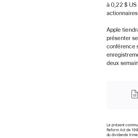
à 0,22 $ US 
actionnaires 
Apple tiendr
présenter se
conférence s
enregistrem
deux semain
Le présent communi
Reform Act de 1995
du dividende trime