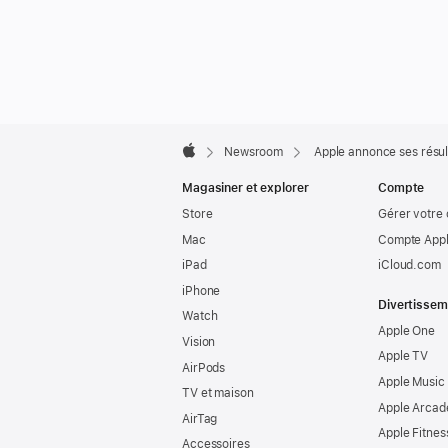
Apple
Footer

Newsroom
Apple annonce ses résult
Apple
Magasiner et explorer
Compte
Store
Gérer votre
Mac
Compte Appl
iPad
iCloud.com
iPhone
Divertissem
Watch
Apple One
Vision
Apple TV
AirPods
Apple Music
TV et maison
Apple Arcad
AirTag
Apple Fitnes
Accessoires