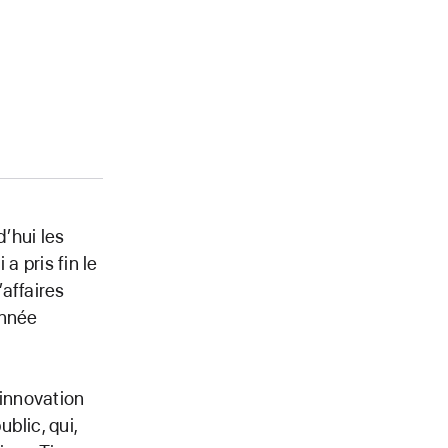
’hui les
a pris fin le
’affaires
année
’innovation
blic, qui,