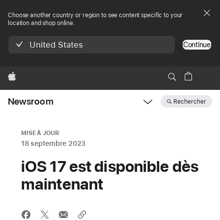
Choose another country or region to see content specific to your
location and shop online.
United States
Continue
Apple
Newsroom
Rechercher
Open
Newsroom
navigation
MISE À JOUR
18 septembre 2023
iOS 17 est disponible dès
maintenant