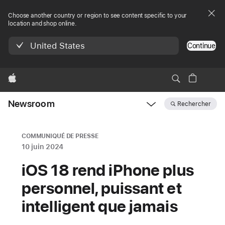
Choose another country or region to see content specific to your
location and shop online.
United States
Continue
Apple
Newsroom
Rechercher
Open
Newsroom
navigation
COMMUNIQUÉ DE PRESSE
10 juin 2024
iOS 18 rend iPhone plus
personnel, puissant et
intelligent que jamais