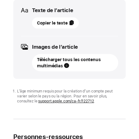
Media
Texte de l’article
11
Copier le texte
juin
2025
Images de l’article
MISE
À
Télécharger tous les contenus
JOUR
multimédias
Apple
étend
sa
L’âge minimum requis pour la création d’un compte peut
varier selon le pays ou la région. Pour en savoir plus,
gamme
consultez le
support.apple.com/ca-fr/122712
.
d’outils
pour
protéger
les
Personnes-ressources
jeunes