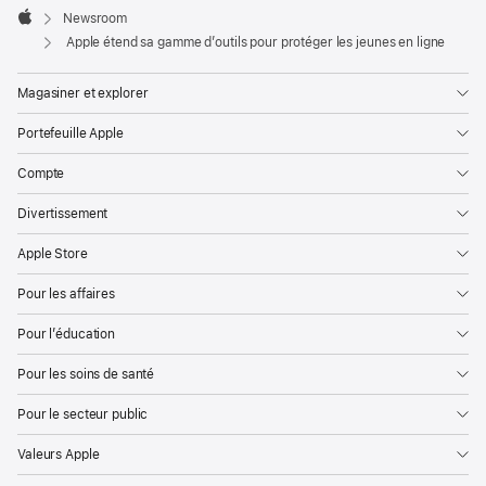
jour
Footer

Newsroom
Apple
concernant
Apple étend sa gamme d’outils pour protéger les jeunes en ligne
les
Magasiner et explorer
recommandations
d’âge
Portefeuille Apple
dans
Compte
l’App
Store
Divertissement
Apple
Apple Store
s’engage
Pour les affaires
à créer
des
Pour l’éducation
technologies
Pour les soins de santé
qui
enrichissent
Pour le secteur public
la
Valeurs Apple
vie