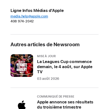
en
Ligne Infos Médias d’Apple
ligne
media.help@apple.com
Les
408 974-2042
améliorations
incluent
de
Autres articles de Newsroom
nouvelles
options
MISE À JOUR
de
La Leagues Cup commence
gestion
demain, le 4 août, sur Apple
des
TV
comptes
03 août 2026
pour
enfant,
la
COMMUNIQUÉ DE PRESSE
possibilité
Apple annonce ses résultats
de
du troisième trimestre