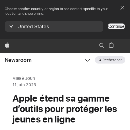
Choose another country or region to see content specific to your
location and shop online.
United States
Continue
Apple
Newsroom
Rechercher
Open
Newsroom
navigation
MISE À JOUR
11 juin 2025
Apple étend sa gamme
d’outils pour protéger les
jeunes en ligne