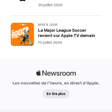
communiquer
30 juillet 2026
une
tranche
d’âge
MISE À JOUR
garantissant
La Major League Soccer
des
revient sur Apple TV demain
expériences
15 juillet 2026
adaptées
à
celle-
ci
dans
Apple
une
Newsroom
Les nouvelles de l’heure, en direct d’Apple.
app
et
En lire plus
une
mise
à
Apple