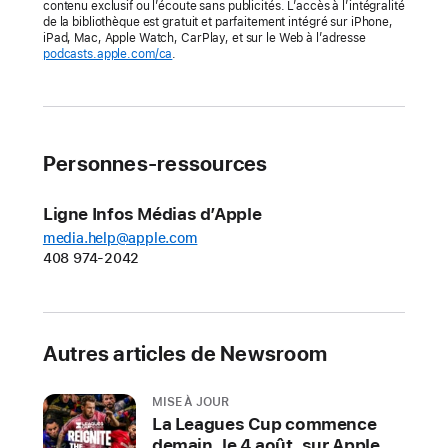
à
contenu exclusif ou l’écoute sans publicités. L’accès à l’intégralité
de la bibliothèque est gratuit et parfaitement intégré sur iPhone,
The
iPad, Mac, Apple Watch, CarPlay, et sur le Web à l’adresse
podcasts.apple.com/ca
.
Rest
Is
History
Les
Personnes-ressources
animateurs
Tom
Ligne Infos Médias d’Apple
Holland
media.help@apple.com
et
408 974-2042
Dominic
Sandbrook
discutent
de
Autres articles de Newsroom
leur
balado
MISE À JOUR
qui
La Leagues Cup commence
demain, le 4 août, sur Apple
marque