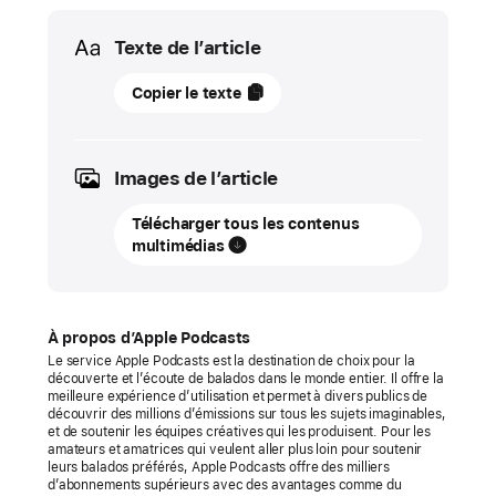
Media
Texte de l’article
04
Copier le texte
décembre
2025
Images de l’article
MISE
À
Télécharger tous les contenus
JOUR
multimédias
Apple
Podcasts
décerne
À propos d’Apple Podcasts
Le service Apple Podcasts est la destination de choix pour la
le
découverte et l’écoute de balados dans le monde entier. Il offre la
titre
meilleure expérience d’utilisation et permet à divers publics de
découvrir des millions d’émissions sur tous les sujets imaginables,
d’émission
et de soutenir les équipes créatives qui les produisent. Pour les
de
amateurs et amatrices qui veulent aller plus loin pour soutenir
leurs balados préférés, Apple Podcasts offre des milliers
l’année 2025
d’abonnements supérieurs avec des avantages comme du