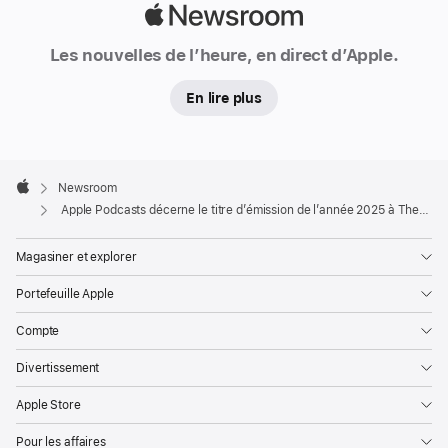
décerner
Apple
le
Newsroom
Les nouvelles de l’heure, en direct d’Apple.
titre
d’émission
En lire plus
de
l’année
d’Apple
Apple
Footer

Posdcasts
Newsroom
Apple
Apple Podcasts décerne le titre d’émission de l’année 2025 à The Rest Is History
à
T
Magasiner et explorer
h
e
Portefeuille Apple
R
e
Compte
s
t
Divertissement
I
s
Apple Store
H
Pour les affaires
i