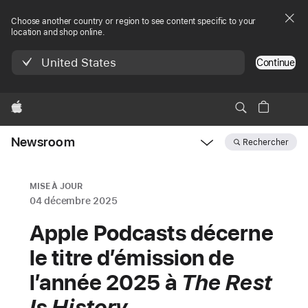
Choose another country or region to see content specific to your
location and shop online.
United States
Continue
Apple
Newsroom
Rechercher
Open
Newsroom
navigation
MISE À JOUR
04 décembre 2025
Apple Podcasts décerne
le titre d’émission de
l’année 2025 à
The Rest
Is History