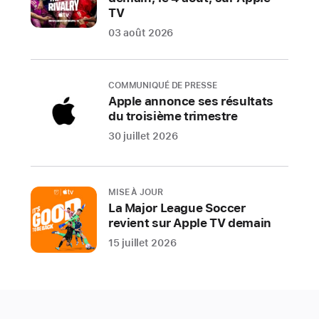
TV
l’histoire
lors
03 août 2026
d’un
entretien
spécial
COMMUNIQUÉ DE PRESSE
Apple annonce ses résultats
dans
du troisième trimestre
le
30 juillet 2026
cadre
de
la
série
MISE À JOUR
La Major League Soccer
Creator
revient sur Apple TV demain
Conversation
15 juillet 2026
Apple
est
fière
de