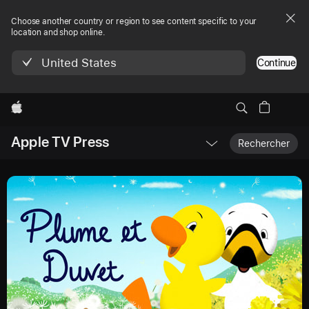
Choose another country or region to see content specific to your
location and shop online.
United States
Continue
Apple
Ouvrir
Apple TV Press
menu
Rechercher
navigation
locale