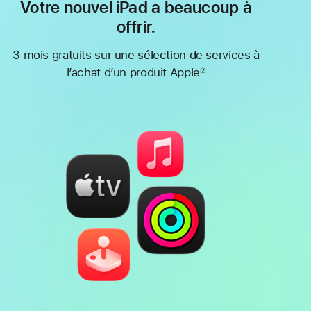
Votre nouvel iPad a beaucoup à
offrir.
3 mois gratuits sur une sélection de services à
l’achat d’un produit Apple
②
Note
de
bas
de
page