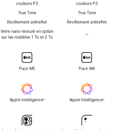
technologie
de
de
couleurs P3
couleurs P3
ProMotion
page
page
True Tone
True Tone
Revêtement antireflet
Revêtement antireflet
Verre nano-texturé en option
—
Pas
sur les modèles 1 To et 2 To
d’option
avec
verre
d’écran
nano-
Puce M5
Puce M4
texturé
Apple Intelligence
Apple Intelligence
◊
◊
Note
Note
de
de
bas
bas
de
de
page
page