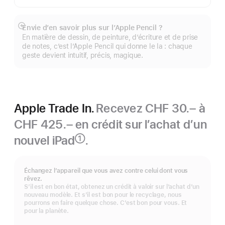
Envie d’en savoir plus sur l’Apple Pencil ?
Afficher
En matière de dessin, de peinture, d’écriture et de prise
plus
de notes, c’est l’Apple Pencil qui donne le la : chaque
geste devient intuitif, précis, magique.
Apple Trade In.
Recevez CHF 30.– à
CHF 425.– en crédit sur l’achat d’un
nouvel iPad
.
①
Note
de
bas
Échangez l’appareil que vous avez contre celui dont vous
de
rêvez.
page
S’il est en bon état, obtenez un crédit à valoir sur l’achat d’un
nouveau modèle. Et s’il est bon pour le recyclage, nous
pourrons en faire quelque chose. C’est bon pour vous. Et
pour la planète.