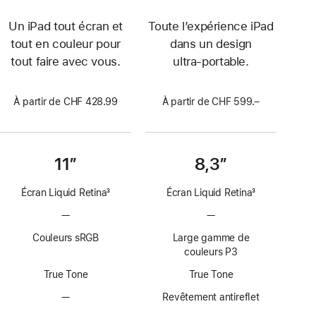
Un iPad tout écran et
Toute l’expérience iPad
tout en couleur pour
dans un design
tout faire avec vous.
ultra‑portable.
À partir de CHF 428.99
À partir de CHF 599.–
11″
8,3″
Écran Liquid Retina
3
Écran Liquid Retina
3
Note
Note
—
Pas
—
Pas
de
de
de
de
bas
bas
Couleurs sRGB
Large gamme de
technologie
technologie
de
de
couleurs P3
ProMotion
ProMotion
page
page
True Tone
True Tone
—
Pas
Revêtement antireflet
de