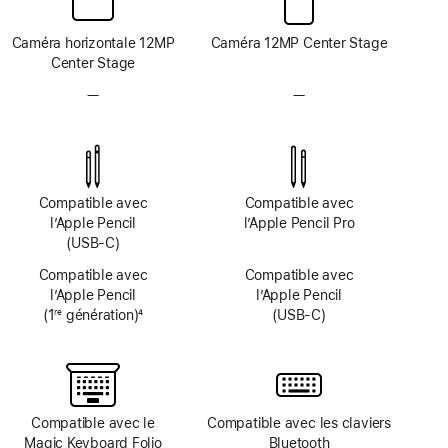
Caméra horizontale 12MP
Caméra 12MP Center Stage
Center Stage
—
Pas
—
Pas
de
de
système
système
TrueDepth
TrueDepth
Compatible avec
Compatible avec
l’Apple Pencil
l’Apple Pencil Pro
(USB‑C)
Compatible avec
Compatible avec
l’Apple Pencil
l’Apple Pencil
(1
génération)
4
(USB‑C)
re
Note
de
bas
de
page
Compatible avec le
Compatible avec les claviers
Magic Keyboard Folio
Bluetooth