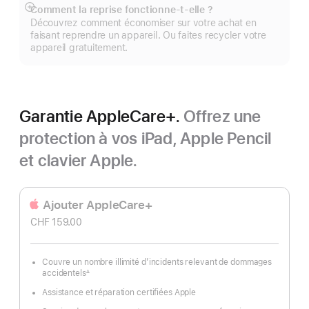
Comment la reprise fonctionne-t-elle ?
Afficher
Découvrez comment économiser sur votre achat en
plus
faisant reprendre un appareil. Ou faites recycler votre
appareil gratuitement.
Garantie AppleCare+.
Offrez une
protection à vos iPad, Apple Pencil
et clavier Apple.
Ajouter AppleCare+
CHF 159.00
Couvre un nombre illimité d’incidents relevant de dommages
accidentels
∆
Note
de
Assistance et réparation certifiées Apple
bas
de
page