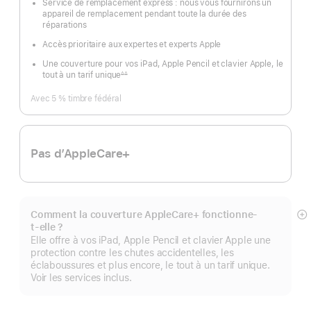
Service de remplacement express : nous vous fournirons un
appareil de remplacement pendant toute la durée des
réparations
Accès prioritaire aux expertes et experts Apple
Une couverture pour vos iPad, Apple Pencil et clavier Apple, le
tout à un tarif unique
∆∆
Note
de
bas
Avec 5 % timbre fédéral
de
page
Pas d’AppleCare+
Comment la couverture AppleCare+ fonctionne-
Af
t-elle ?
pl
Elle offre à vos iPad, Apple Pencil et clavier Apple une
protection contre les chutes accidentelles, les
éclaboussures et plus encore, le tout à un tarif unique.
Voir les services inclus.