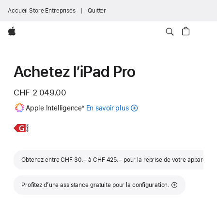
Accueil Store Entreprises
Quitter
Apple
Achetez l’iPad Pro
CHF 2 049.00
Note
Apple Intelligence
En savoir plus
sur
◊
de
bas
Apple Intelligence
de
pour iPad
En
iPad Pro
page
savoir
13 pouces
plus,
Note
Obtenez entre CHF 30.– à CHF 425.– pour la reprise de votre appareil
①
Profitez d’une assistance gratuite pour la configuration.