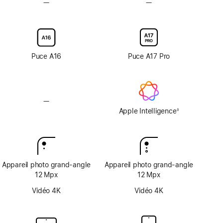
—
Pas
—
Pas
revêtement
d’option
d’option
antireflet
avec
avec
verre
verre
d’écran
d’écran
nano-
nano-
Puce A16
Puce A17 Pro
texturé
texturé
—
Pas
d’Apple
Apple Intelligence
◊
Note
Intelligence
de
bas
de
page
Appareil photo grand‑angle
Appareil photo grand‑angle
12 Mpx
12 Mpx
Vidéo 4K
Vidéo 4K