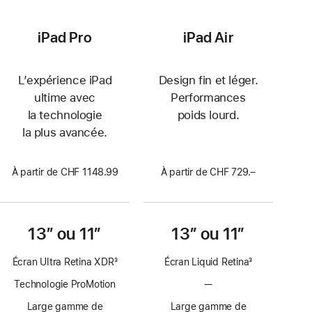
iPad Pro
iPad Air
L’expérience iPad
Design fin et léger.
ultime avec
Performances
la technologie
poids lourd.
la plus avancée.
À partir de CHF 1148.99
À partir de CHF 729.–
13″ ou 11″
13″ ou 11″
Écran Ultra Retina XDR
3
Écran Liquid Retina
3
Note
Note
Technologie ProMotion
—
Pas
de
de
de
bas
bas
Large gamme de
Large gamme de