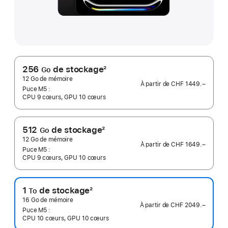
256
de stockage
2
Go
Note
12 Go de mémoire
À partir de
CHF 1449.–
de
Puce M5 :
CPU 9 cœurs, GPU 10 cœurs
bas
de
page
512
de stockage
2
Go
Note
12 Go de mémoire
À partir de
CHF 1649.–
de
Puce M5 :
CPU 9 cœurs, GPU 10 cœurs
bas
de
page
1
de stockage
2
To
Note
16 Go de mémoire
À partir de
CHF 2049.–
de
Puce M5 :
CPU 10 cœurs, GPU 10 cœurs
bas