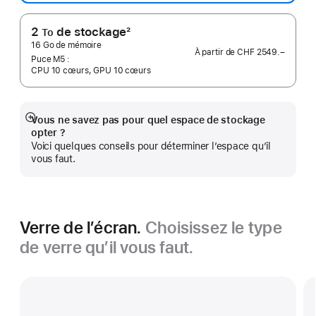
de
page
2
de stockage
2
To
Note
16 Go de mémoire
À partir de
CHF 2549.–
de
Puce M5 :
CPU 10 cœurs, GPU 10 cœurs
bas
de
page
Vous ne savez pas pour quel espace de stockage
Afficher
opter ?
plus
Voici quelques conseils pour déterminer l’espace qu’il
vous faut.
Verre de l’écran.
Choisissez le type
de verre qu’il vous faut.