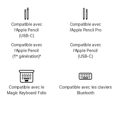
système
système
TrueDepth
TrueDepth
Compatible avec
Compatible avec
l’Apple Pencil
l’Apple Pencil Pro
(USB‑C)
Compatible avec
Compatible avec
l’Apple Pencil
l’Apple Pencil
(1
génération)
4
(USB‑C)
re
Note
de
bas
de
page
Compatible avec le
Compatible avec les claviers
Magic Keyboard Folio
Bluetooth