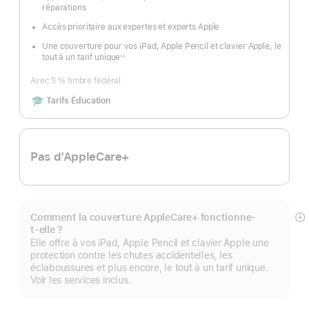
réparations
Accès prioritaire aux expertes et experts Apple
Une couverture pour vos iPad, Apple Pencil et clavier Apple, le
tout à un tarif unique
※※
Note
de
bas
Avec 5 % timbre fédéral
de
page
Includes
Tarifs Éducation
Pas d’AppleCare+
Comment la couverture AppleCare+ fonctionne-
Af
t-elle ?
pl
Elle offre à vos iPad, Apple Pencil et clavier Apple une
protection contre les chutes accidentelles, les
éclaboussures et plus encore, le tout à un tarif unique.
Voir les services inclus.