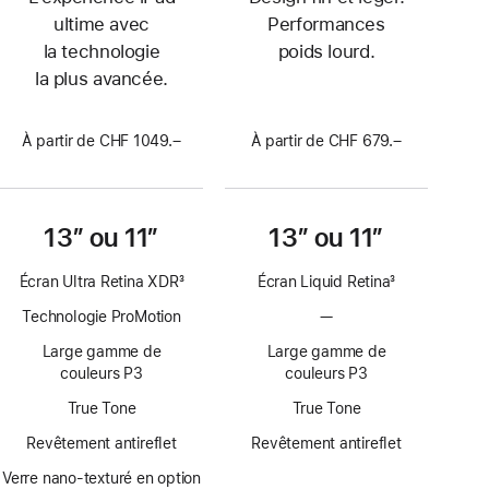
ultime avec
Performances
la technologie
poids lourd.
la plus avancée.
À partir de CHF 1049.–
À partir de CHF 679.–
13″ ou 11″
13″ ou 11″
Écran Ultra Retina XDR
3
Écran Liquid Retina
3
Note
Note
Technologie ProMotion
—
Pas
de
de
de
bas
bas
Large gamme de
Large gamme de
technologie
de
de
couleurs P3
couleurs P3
ProMotion
page
page
True Tone
True Tone
Revêtement antireflet
Revêtement antireflet
Verre nano-texturé en option