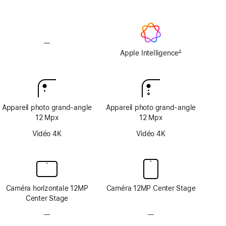
texturé
texturé
—
Pas
d’Apple
Apple Intelligence
∆
Note
Intelligence
de
bas
de
page
Appareil photo grand‑angle
Appareil photo grand‑angle
12 Mpx
12 Mpx
Vidéo 4K
Vidéo 4K
Caméra horizontale 12MP
Caméra 12MP Center Stage
Center Stage
—
Pas
—
Pas
de
de