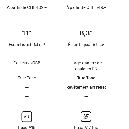
À partir de CHF 409.–
À partir de CHF 549.–
11″
8,3″
Écran Liquid Retina
3
Écran Liquid Retina
3
Note
Note
—
Pas
—
Pas
de
de
de
de
bas
bas
Couleurs sRGB
Large gamme de
technologie
technologie
de
de
couleurs P3
ProMotion
ProMotion
page
page
True Tone
True Tone
—
Pas
Revêtement antireflet
de
—
Pas
—
Pas
revêtement
d’option
d’option
antireflet
avec
avec
verre
verre
d’écran
d’écran
nano-
nano-
Puce A16
Puce A17 Pro