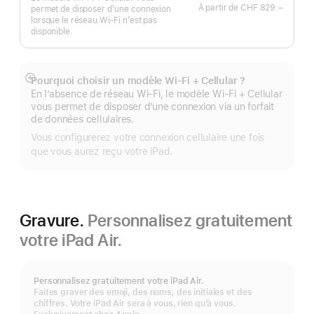
À partir de
CHF 829.–
permet de disposer d’une connexion
lorsque le réseau Wi‑Fi n’est pas
disponible.
Pourquoi choisir un modèle Wi‑Fi + Cellular ?
Afficher
En l’absence de réseau Wi-Fi, le modèle Wi‑Fi + Cellular
plus
vous permet de disposer d’une connexion via un forfait
de données cellulaires.
Vous configurerez votre connexion cellulaire une fois
que vous aurez reçu votre iPad.
Gravure.
Personnalisez gratuitement
votre iPad Air.
Personnalisez gratuitement votre iPad Air.
Faites graver des emoji, des noms, des initiales et des
chiffres. Votre iPad Air sera à vous, rien qu’à vous.