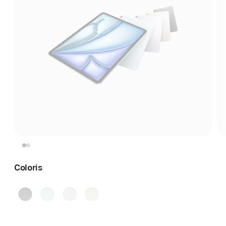
Coloris
Gris
Bleu
Violet
Lumière stellaire
sidéral