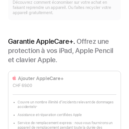
Découvrez comment économiser sur votre achat en
plus
faisant reprendre un appareil. Ou faites recycler votre
appareil gratuitement.
Garantie AppleCare+.
Offrez une
protection à vos iPad, Apple Pencil
et clavier Apple.
Ajouter AppleCare+
CHF 69.00
Couvre un nombre illimité d’incidents relevant de dommages
accidentels
※
Note
de
Assistance et réparation certifiées Apple
bas
de
page
Service de remplacement express : nous vous fournirons un
appareil de remplacement pendant toute la durée des