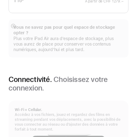
1
To
2
À partir de
CHF 1279.–
Note
de
bas
de
page
Vous ne savez pas pour quel espace de stockage
Afficher
opter ?
plus
Plus votre iPad Air aura d’espace de stockage, plus
vous aurez de place pour conserver vos contenus
numériques, aujourd’hui et plus tard.
Connectivité.
Choisissez votre
connexion.
Wi‑Fi + Cellular.
Accédez à vos fichiers, jouez et regardez des films en
streaming pendant vos déplacements, avec la possibilité de
vous connecter au réseau ou d’ajouter des données à votre
forfait à tout moment.