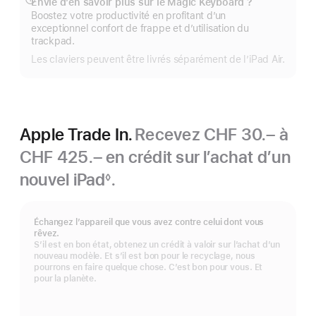
Envie d’en savoir plus sur le Magic Keyboard ?
Afficher
Boostez votre productivité en profitant d’un
plus
exceptionnel confort de frappe et d’utilisation du
trackpad.
Les claviers peuvent être livrés séparément de l’iPad Air.
Apple Trade In.
Recevez CHF 30.– à
CHF 425.– en crédit sur l’achat d’un
nouvel iPad
.
◊
Note
de
bas
Échangez l’appareil que vous avez contre celui dont vous
de
rêvez.
page
S’il est en bon état, obtenez un crédit à valoir sur l’achat d’un
nouveau modèle. Et s’il est bon pour le recyclage, nous
pourrons en faire quelque chose. C’est bon pour vous. Et
pour la planète.