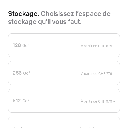
Stockage.
Choisissez l’espace de
stockage qu’il vous faut.
128
Go
2
À partir de
CHF 679.–
Note
de
bas
de
page
256
Go
2
À partir de
CHF 779.–
Note
de
bas
de
page
512
Go
2
À partir de
CHF 979.–
Note
de
bas
de
page