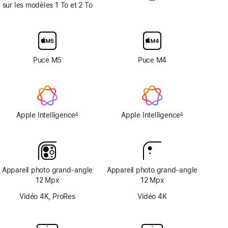
—
Pas
sur les modèles 1 To et 2 To
d’option
avec
verre
d’écran
nano-
Puce M5
Puce M4
texturé
Apple Intelligence
Apple Intelligence
∆
∆
Note
Note
de
de
bas
bas
de
de
page
page
Appareil photo grand‑angle
Appareil photo grand‑angle
12 Mpx
12 Mpx
Vidéo 4K, ProRes
Vidéo 4K