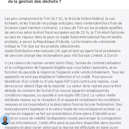
de la gestion des déchets ?
Pied
Notes
Les prix comprennent la TVA (8,1 %), le droit de timbre fédéral, le cas
de
de
échéant, et les frais de recyclage anticipés, mais s’entendent hors frais de
bas
page
livraison (sauf mention contraire). Le taux de TVA sur les produits qualifiés
de
de services selon le droit fiscal européen est de 23 %, la TVA étant facturée
page
au taux en vigueur dans le pays où Apple Sales International fournit lesdits
produits, à savoir la République d’Irlande. Le formulaire de commande
indique la TVA due sur les produits sélectionnés.
Apple Distribution International Ltd. agit en tant qu’agent lié et prestataire
de services chargé des réclamations pour AIG Europe Limited, à Zurich.
Note
◊ Les valeurs de reprise varient selon l’état, l’année de commercialisation
de
et la configuration de l’appareil éligible que vous faites reprendre, et en
bas
fonction du pays/de la région où l’appareil a été vendu initialement. Tous les
de
appareils ne sont pas éligibles à l’obtention d’un crédit. Pour pouvoir
page
bénéficier d’un crédit ou d’une Apple Gift Card contre une reprise, vous
devez avoir atteint l’âge de la majorité. La valeur de la reprise pourra être
déduite du montant de l’achat d’un nouvel appareil remplissant les
conditions requises, ou ajoutée à une Apple Gift Card. La valeur réelle
attribuée repose sur la réception d’un appareil remplissant les conditions
requises et correspondant à la description fournie lors de l’estimation. Des
taxes peuvent s’appliquer à la valeur totale du nouvel appareil acheté. La
reprise en magasin se fait sur présentation d’une pièce d’identité avec
photo en cours de validité (la législation locale peut exiger la consignation
de ces informations). Cette offre peut ne pas être disponible dans tous les
magasins et peut varier selon que la reprise est effectuée en ligne ou en