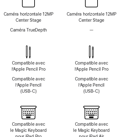
Caméra horizontale 12MP
Caméra horizontale 12MP
Center Stage
Center Stage
Caméra TrueDepth
—
Pas
de
système
TrueDepth
Compatible avec
Compatible avec
l’Apple Pencil Pro
l’Apple Pencil Pro
Compatible avec
Compatible avec
l’Apple Pencil
l’Apple Pencil
(USB‑C)
(USB‑C)
Compatible avec
Compatible avec
le Magic Keyboard
le Magic Keyboard
pour iPad Pro
pour iPad Air