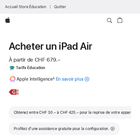
Accueil Store Éducation
Quitter
Apple
Acheter un iPad Air
À partir de
CHF 679.–
Includes
Tarifs Éducation
Note
Apple Intelligence
En savoir plus
sur
∆
de
bas
Apple Intelligence
de
pour iPad
En
iPad Air
page
savoir
11 pouces
plus,
Note
Obtenez entre CHF 30.– à CHF 425.– pour la reprise de votre appareil
◊
Profitez d’une assistance gratuite pour la configuration.