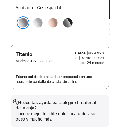
Elige
Acabado - Gris espacial
un
Plata
Oro
Negro
acabado:
rosa
azabache
Gris espacial
Desde
$899.990
Titanio
o $37.500
al mes
 al mes
Modelo GPS + Cellular
por 24
meses
meses
∆
 Nota a pie de página 
Titanio pulido de calidad aeroespacial con una
resistente pantalla de cristal de zafiro.
¿Necesitas ayuda para elegir el material
Mostrar
de la caja?
más
Conoce mejor los diferentes acabados, su
peso y mucho más.