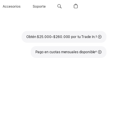
Accesorios
Soporte
Nota
Obtén $25.000–$260.000 por tu Trade In.
§
a
pie
de
página
Nota
Pago en cuotas mensuales disponible
∆
a
pie
de
página