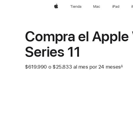
Apple
Tienda
Mac
iPad
Compra el Apple
Series 11
$619.990
o $25.833
al mes
 al mes
por 24
meses
mese
∆
 Nota a pie de página 