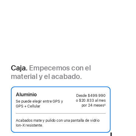
Caja.
Empecemos con el
material y el acabado.
Aluminio
Desde
$499.990
o $20.833
al mes
 al mes
Se puede elegir entre GPS y
por 24
meses
meses
∆
GPS + Cellular
 Nota a pie de página 
Acabados mate y pulido con una pantalla de vidrio
Ion‑X resistente.