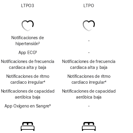
LTPO3
LTPO
Notificaciones de
-
Sin
hipertensión
2
notificaciones
Nota
App ECG
3
-
de
Sin
a
Nota
hipertensión
app
pie
Notificaciones de frecuencia
Notificaciones de frecuencia
a
ECG
de
cardiaca alta y baja
cardiaca alta y baja
pie
página
Notificaciones de ritmo
de
Notificaciones de ritmo
cardiaco irregular
página
4
cardiaco irregular
4
Nota
Nota
Notificaciones de capacidad
Notificaciones de capacidad
a
a
aeróbica baja
aeróbica baja
pie
pie
de
App Oxígeno en Sangre
5
de
-
Sin
página
Nota
página
app
a
Oxígeno
pie
en
de
Sangre