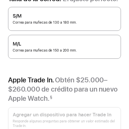
S/M
Correa para muñecas de 130 a 180 mm.
M/L
Correa para muñecas de 150 a 200 mm.
Apple Trade In.
Obtén $25.000–
$260.000 de crédito para un nuevo
Apple Watch.
§
Nota
Apple
a
pie
Trade
Agregar un dispositivo para hacer Trade In
de
In.
página
Responde algunas preguntas para obtener un valor estimado del
Trade In.