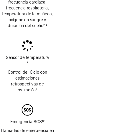
frecuencia cardiaca,
frecuencia respiratoria,
temperatura de la muñeca,
oxígeno en sangre y
duración del sueño
7
5
,
Nota
Nota
a
a
pie
pie
de
de
página
página
Sensor de temperatura
Nota
8
a
Control del Ciclo con
pie
estimaciones
de
retrospectivas de
página
ovulación
9
Nota
a
pie
de
página
Emergencia SOS
10
Nota
Llamadas de emergencia en