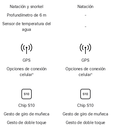
Nota
Nota
Natación y snorkel
Natación
a
a
pie
Profundímetro de 6 m
pie
-
Sin
de
de
profundímetro
Sensor de temperatura del
página
página
-
de
Sin
agua
6 m
sensor
de
temperatura
del
agua
GPS
GPS
Opciones de conexión
Opciones de conexión
celular
1
celular
1
Nota
Nota
a
a
pie
pie
de
de
página
página
Chip S10
Chip S10
Gesto de giro de muñeca
Gesto de giro de muñeca
Gesto de doble toque
Gesto de doble toque