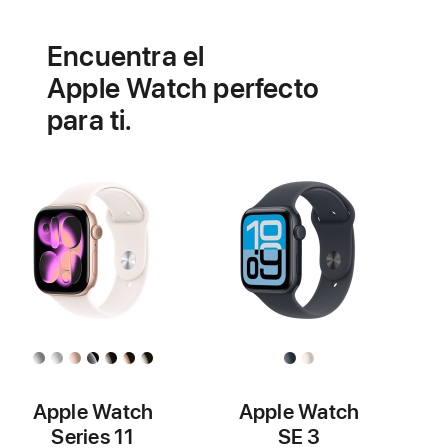
Batería
Funcionalidades
de
Encuentra el
salud
cardiovascular
Apple Watch perfecto
para ti.
Apple Watch
Apple Watch
Series 11
SE 3