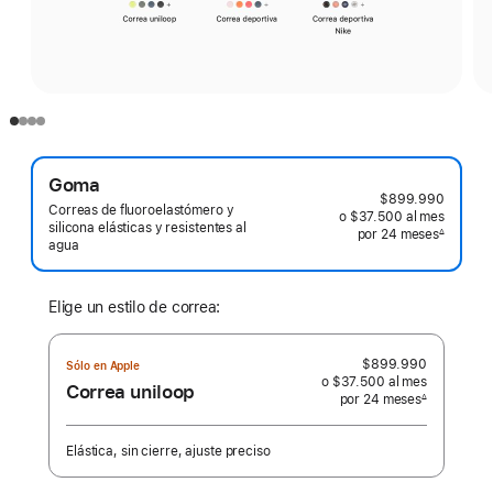
Goma
$899.990
Correas de fluoroelastómero y
o $37.500
al mes
 al mes
silicona elásticas y resistentes al
por 24
meses
meses
∆
agua
 Nota a pie de página 
Elige un estilo de correa:
$899.990
Sólo en Apple
o $37.500
al mes
 al mes
Correa uniloop
por 24
meses
meses
∆
 Nota a pie de página 
Elástica, sin cierre, ajuste preciso