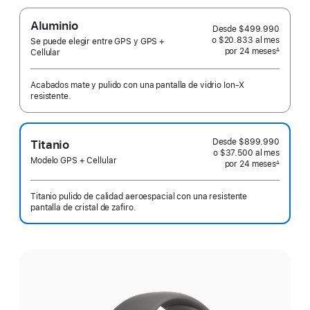
Aluminio
Desde
$499.990
o $20.833
al mes
 al mes
Se puede elegir entre GPS y GPS +
por 24
meses
meses
∆
Cellular
 Nota a pie de página 
Acabados mate y pulido con una pantalla de vidrio Ion‑X
resistente.
Desde
$899.990
Titanio
o $37.500
al mes
 al mes
Modelo GPS + Cellular
por 24
meses
meses
∆
 Nota a pie de página 
Titanio pulido de calidad aeroespacial con una resistente
pantalla de cristal de zafiro.
Elige
un
acabado: