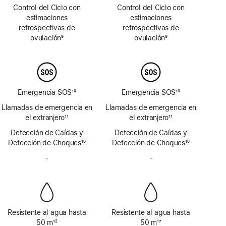
a
a
Control del Ciclo con
Control del Ciclo con
pie
pie
estimaciones
estimaciones
de
de
retrospectivas de
retrospectivas de
página
página
ovulación
9
ovulación
9
Nota
Nota
a
a
pie
pie
de
de
página
página
Emergencia SOS
10
Emergencia SOS
10
Nota
Nota
Llamadas de emergencia en
Llamadas de emergencia en
a
a
el extranjero
11
el extranjero
11
pie
pie
Nota
Nota
Detección de Caídas y
de
Detección de Caídas y
de
a
a
Detección de Choques
página
10
Detección de Choques
página
10
pie
pie
Nota
Nota
de
-
Sin
de
-
Sin
a
a
página
sirena
página
sirena
pie
pie
de
de
página
página
Resistente al agua hasta
Resistente al agua hasta
50 m
12
50 m
17