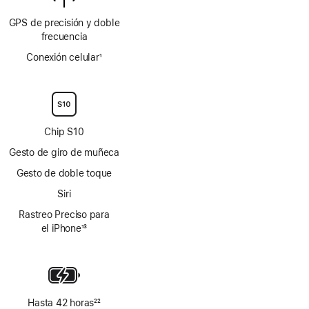
GPS de precisión y doble
frecuencia
Conexión celular
1
Nota
a
pie
de
página
Chip S10
Gesto de giro de muñeca
Gesto de doble toque
Siri
Rastreo Preciso para
el iPhone
13
Nota
a
pie
de
página
Hasta 42 horas
22