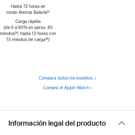
Nota
Hasta 72 horas en
a
modo Ahorrar Batería
22
pie
Nota
de
Carga rápida
a
(de 0 a 80% en aprox. 45
página
pie
minutos
23
; hasta 12 horas con
de
Nota
15 minutos de carga
24
)
página
a
Nota
pie
a
de
pie
página
de
página
Compara todos los modelos.
Compra el Apple Watch
Información legal del producto