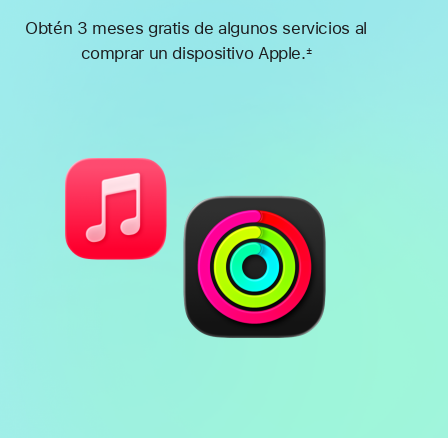
Obtén 3 meses gratis de algunos servicios al
comprar un dispositivo Apple.
±
Nota
a
pie
de
página