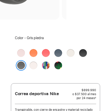
Elige
Color - Gris piedra
un
color:
Rosado
Naranja
Guayaba
Azul
Blanco
Negro
pálido
clementina
brillante
ancla
estelar
Rosado
Edición
Black
rubor
Orgullo
Unity
Gris piedra
-
Unity
Bloom
$899.990
Correa deportiva Nike
o $37.500
al mes
 al mes
por 24
meses
meses
∆
 Nota a pie de página 
Transpirable, con cierre de encastre y material reciclado