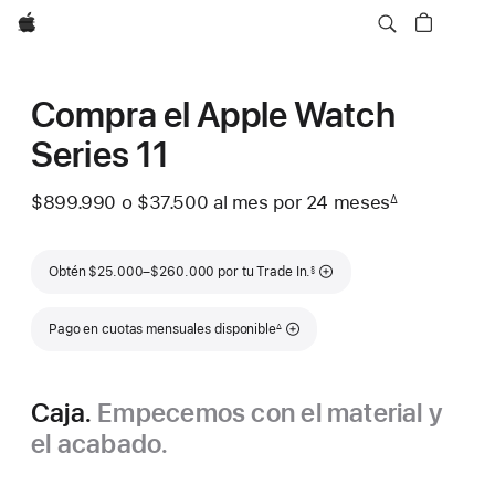
Apple
Compra el Apple Watch
Series 11
$899.990
o $37.500
al mes
 al mes
por 24
meses
meses
∆
 Nota a pie de página 
Nota a pie de página
Obtén $25.000–$260.000 por tu Trade In.
§
Nota a pie de página
Pago en cuotas mensuales disponible
∆
Caja.
Empecemos con el material y
el acabado.