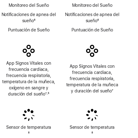
página
Monitoreo del Sueño
Monitoreo del Sueño
Notificaciones de apnea del
Notificaciones de apnea del
sueño
6
sueño
6
Nota
Nota
Puntuación de Sueño
Puntuación de Sueño
a
a
pie
pie
de
de
página
página
App Signos Vitales con
App Signos Vitales con
frecuencia cardiaca,
frecuencia cardiaca,
frecuencia respiratoria,
frecuencia respiratoria,
temperatura de la muñeca,
temperatura de la muñeca
oxígeno en sangre y
y duración del sueño
7
duración del sueño
7
5
,
Nota
Nota
Nota
a
a
a
pie
pie
pie
de
de
de
página
página
página
Sensor de temperatura
Sensor de temperatura
Nota
8
Nota
8