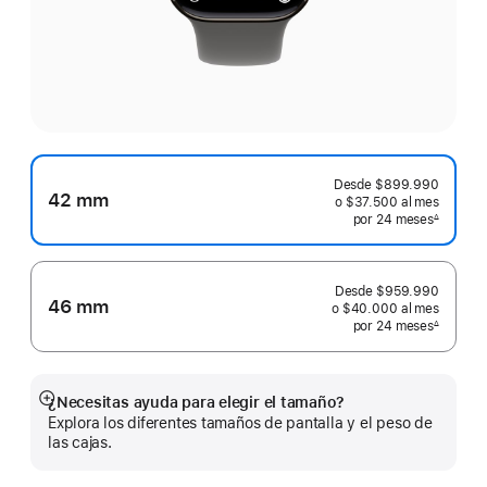
Desde
$899.990
42 mm
o $37.500
al mes
 al mes
por 24
meses
meses
∆
 Nota a pie de página 
Desde
$959.990
46 mm
o $40.000
al mes
 al mes
por 24
meses
meses
∆
 Nota a pie de página 
¿Necesitas ayuda para elegir el tamaño?
Mostrar
Explora los diferentes tamaños de pantalla y el peso de
más
las cajas.