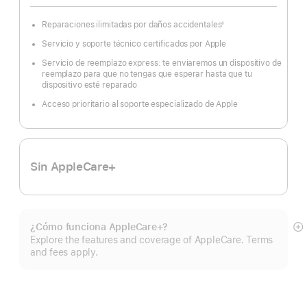
pie
de
página
Reparaciones ilimitadas por daños accidentales
◊
Nota
a
Servicio y soporte técnico certificados por Apple
pie
de
página
Servicio de reemplazo express: te enviaremos un dispositivo de
reemplazo para que no tengas que esperar hasta que tu
dispositivo esté reparado
Acceso prioritario al soporte especializado de Apple
Sin AppleCare+
¿Cómo funciona AppleCare+?
Mo
Explore the features and coverage of AppleCare. Terms
m
and fees apply.