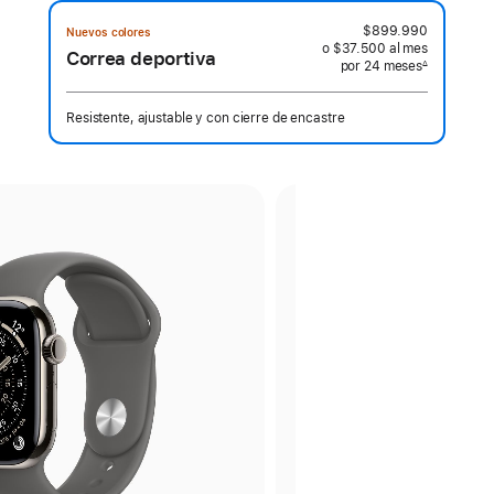
$899.990
Nuevos colores
o $37.500
al mes
 al mes
Correa deportiva
por 24
meses
meses
∆
 Nota a pie de página 
Resistente, ajustable y con cierre de encastre