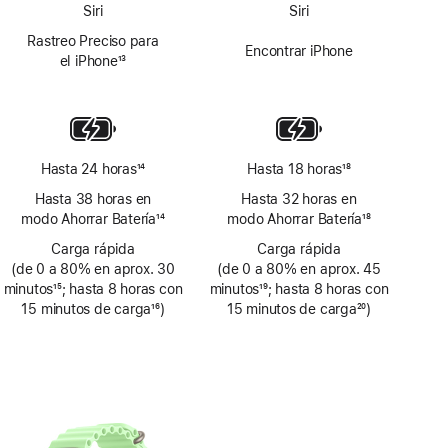
Siri
Siri
Rastreo Preciso para
Encontrar iPhone
el iPhone
13
Nota
a
pie
de
página
Hasta 24 horas
14
Hasta 18 horas
18
Nota
Nota
Hasta 38 horas en
Hasta 32 horas en
a
a
modo Ahorrar Batería
14
modo Ahorrar Batería
18
pie
pie
Nota
Nota
de
Carga rápida
de
Carga rápida
a
a
(de 0 a 80% en aprox. 30
página
(de 0 a 80% en aprox. 45
página
pie
pie
minutos
15
; hasta 8 horas con
minutos
19
; hasta 8 horas con
de
de
Nota
15 minutos de carga
16
)
Nota
15 minutos de carga
20
)
página
página
a
Nota
a
Nota
pie
a
pie
a
de
pie
de
pie
página
de
página
de
página
página