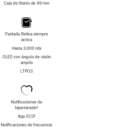
Caja de titanio de 49 mm
Pantalla Retina siempre
activa
Hasta 3.000 nits
OLED con ángulo de visión
amplio
LTPO3
Notificaciones de
hipertensión
2
Nota
App ECG
3
a
Nota
pie
Notificaciones de frecuencia
a