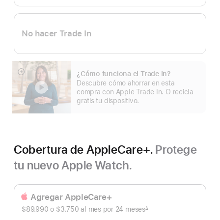
No hacer Trade In
¿Cómo funciona el Trade In?
Mostrar
Descubre cómo ahorrar en esta
más
compra con Apple Trade In. O recicla
gratis tu dispositivo.
Cobertura de AppleCare+.
Protege
tu nuevo Apple Watch.
Agregar AppleCare+
$89.990 o $3.750
al mes
Al
por 24
meses
meses
∆
Nota
mes
a