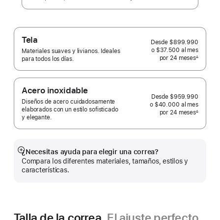
Tela
Desde
$899.990
o $37.500
al mes
 al mes
Materiales suaves y livianos. Ideales
por 24
meses
meses
∆
para todos los días.
 Nota a pie de página 
Acero inoxidable
Desde
$959.990
Diseños de acero cuidadosamente
o $40.000
al mes
 al mes
elaborados con un estilo sofisticado
por 24
meses
meses
∆
y elegante.
 Nota a pie de página 
¿Necesitas ayuda para elegir una correa?
Mostrar
Compara los diferentes materiales, tamaños, estilos y
más
características.
Talla de la correa.
El ajuste perfecto.