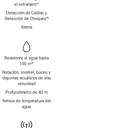
a
el extranjero
11
pie
Nota
Detección de Caídas y
de
a
Detección de Choques
página
10
pie
Nota
de
Sirena
a
página
pie
de
página
Resistente al agua hasta
100 m
21
Nota
Natación, snorkel, buceo y
a
deportes acuáticos de alta
pie
velocidad
de
página
Profundímetro de 40 m
Sensor de temperatura del
agua