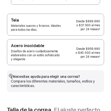
Tela
Desde
$899.990
o $37.500
al mes
 al mes
Materiales suaves y livianos. Ideales
por 24
meses
meses
∆
para todos los días.
 Nota a pie de página 
Acero inoxidable
Desde
$959.990
Diseños de acero cuidadosamente
o $40.000
al mes
 al mes
elaborados con un estilo sofisticado
por 24
meses
meses
∆
y elegante.
 Nota a pie de página 
¿Necesitas ayuda para elegir una correa?
Mostrar
Compara los diferentes materiales, tamaños, estilos y
más
características.
Talla de la correa.
El ajuste perfecto.