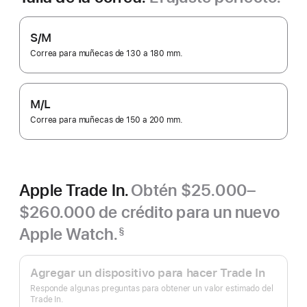
S/M
Correa para muñecas de 130 a 180 mm.
M/L
Correa para muñecas de 150 a 200 mm.
Apple Trade In.
Obtén $25.000–
$260.000 de crédito para un nuevo
Apple Watch.
§
Nota
Apple
a
pie
Trade
Agregar un dispositivo para hacer Trade In
de
In.
página
Responde algunas preguntas para obtener un valor estimado del
Trade In.