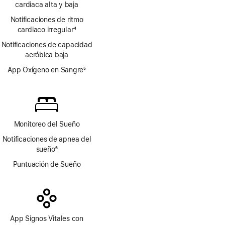
de
cardiaca alta y baja
pie
página
Notificaciones de ritmo
de
cardiaco irregular
página
4
Nota
Notificaciones de capacidad
a
aeróbica baja
pie
de
App Oxígeno en Sangre
5
página
Nota
a
pie
de
página
Monitoreo del Sueño
Notificaciones de apnea del
sueño
6
Nota
Puntuación de Sueño
a
pie
de
página
App Signos Vitales con