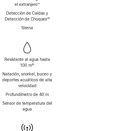
a
el extranjero
11
pie
Nota
Detección de Caídas y
de
a
Detección de Choques
página
10
pie
Nota
de
Sirena
a
página
pie
de
página
Resistente al agua hasta
100 m
21
Nota
Natación, snorkel, buceo y
a
deportes acuáticos de alta
pie
velocidad
de
página
Profundímetro de 40 m
Sensor de temperatura del
agua