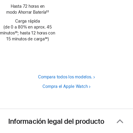
Nota
Hasta 72 horas en
a
modo Ahorrar Batería
22
pie
Nota
de
Carga rápida
a
(de 0 a 80% en aprox. 45
página
pie
minutos
23
; hasta 12 horas con
de
Nota
15 minutos de carga
24
)
página
a
Nota
pie
a
de
pie
página
de
página
Compara todos los modelos.
Compra el Apple Watch
Información legal del producto