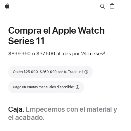
Apple
Compra el Apple Watch
Series 11
$899.990
o $37.500
al mes
 al mes
por 24
meses
meses
∆
 Nota a pie de página 
Nota a pie de página
Obtén $25.000–$260.000 por tu Trade In.
§
Nota a pie de página
Pago en cuotas mensuales disponible
∆
Caja.
Empecemos con el material y
el acabado.