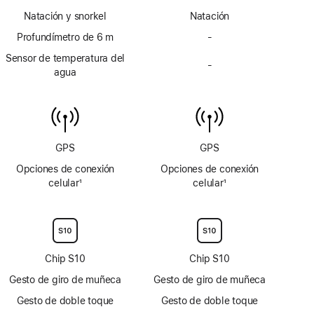
Nota
Nota
Natación y snorkel
Natación
a
a
pie
Profundímetro de 6 m
pie
-
Sin
de
de
profundímetro
Sensor de temperatura del
página
página
-
de
Sin
agua
6 m
sensor
de
temperatura
del
agua
GPS
GPS
Opciones de conexión
Opciones de conexión
celular
1
celular
1
Nota
Nota
a
a
pie
pie
de
de
página
página
Chip S10
Chip S10
Gesto de giro de muñeca
Gesto de giro de muñeca
Gesto de doble toque
Gesto de doble toque