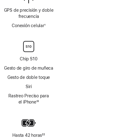
GPS de precisión y doble
frecuencia
Conexión celular
1
Nota
a
pie
de
página
Chip S10
Gesto de giro de muñeca
Gesto de doble toque
Siri
Rastreo Preciso para
el iPhone
13
Nota
a
pie
de
página
Hasta 42 horas
22