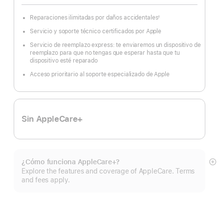
pie
de
página
Reparaciones ilimitadas por daños accidentales
◊
Nota
a
Servicio y soporte técnico certificados por Apple
pie
de
página
Servicio de reemplazo express: te enviaremos un dispositivo de
reemplazo para que no tengas que esperar hasta que tu
dispositivo esté reparado
Acceso prioritario al soporte especializado de Apple
Sin AppleCare+
¿Cómo funciona AppleCare+?
Mo
Explore the features and coverage of AppleCare. Terms
m
and fees apply.