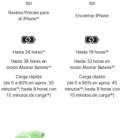
Siri
Siri
Rastreo Preciso para
Encontrar iPhone
el iPhone
13
Nota
a
pie
de
página
Hasta 24 horas
14
Hasta 18 horas
18
Nota
Nota
Hasta 38 horas en
Hasta 32 horas en
a
a
modo Ahorrar Batería
14
modo Ahorrar Batería
18
pie
pie
Nota
Nota
de
Carga rápida
de
Carga rápida
a
a
(de 0 a 80% en aprox. 30
página
(de 0 a 80% en aprox. 45
página
pie
pie
minutos
15
; hasta 8 horas con
minutos
19
; hasta 8 horas con
de
de
Nota
15 minutos de carga
16
)
Nota
15 minutos de carga
20
)
página
página
a
Nota
a
Nota
pie
a
pie
a
de
pie
de
pie
página
de
página
de
página
página