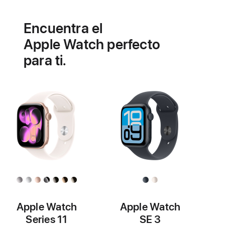
Batería
Funcionalidades
de
Encuentra el
salud
cardiovascular
Apple Watch perfecto
para ti.
Apple Watch
Apple Watch
Series 11
SE 3