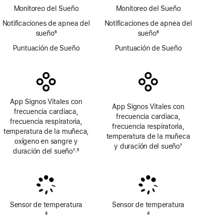
página
Monitoreo del Sueño
Monitoreo del Sueño
Notificaciones de apnea del
Notificaciones de apnea del
sueño
6
sueño
6
Nota
Nota
Puntuación de Sueño
Puntuación de Sueño
a
a
pie
pie
de
de
página
página
App Signos Vitales con
App Signos Vitales con
frecuencia cardiaca,
frecuencia cardiaca,
frecuencia respiratoria,
frecuencia respiratoria,
temperatura de la muñeca,
temperatura de la muñeca
oxígeno en sangre y
y duración del sueño
7
duración del sueño
7
5
,
Nota
Nota
Nota
a
a
a
pie
pie
pie
de
de
de
página
página
página
Sensor de temperatura
Sensor de temperatura
Nota
8
Nota
8