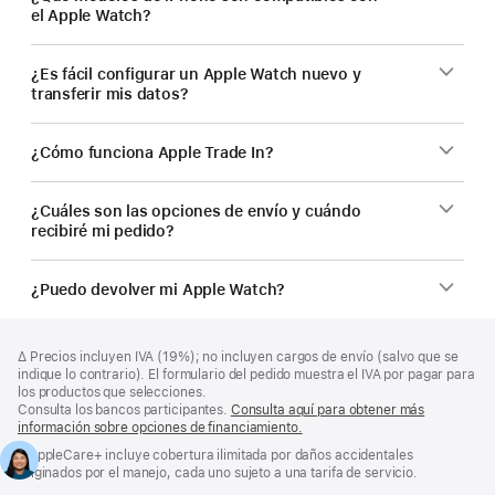
el Apple Watch?
¿Es fácil configurar un Apple Watch nuevo y
transferir mis datos?
¿Cómo funciona Apple Trade In?
¿Cuáles son las opciones de envío y cuándo
recibiré mi pedido?
¿Puedo devolver mi Apple Watch?
Nota
Notas
Nota
∆ Precios incluyen IVA (19%); no incluyen cargos de envío (salvo que se
a
a
a
indique lo contrario). El formulario del pedido muestra el IVA por pagar para
pie
pie
pie
los productos que selecciones.
de
de
Consulta los bancos participantes.
Consulta aquí para obtener más
de
página
página
información sobre opciones de financiamiento.
(Se
página
abre
Nota
◊ AppleCare+ incluye cobertura ilimitada por daños accidentales
en
a
originados por el manejo, cada uno sujeto a una tarifa de servicio.
una
pie