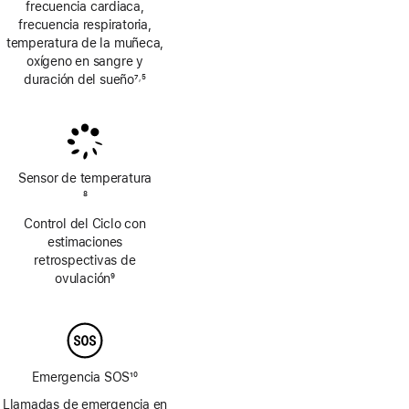
frecuencia cardiaca,
frecuencia respiratoria,
temperatura de la muñeca,
oxígeno en sangre y
duración del sueño
7
5
,
Nota
Nota
a
a
pie
pie
de
de
página
página
Sensor de temperatura
Nota
8
a
Control del Ciclo con
pie
estimaciones
de
retrospectivas de
página
ovulación
9
Nota
a
pie
de
página
Emergencia SOS
10
Nota
Llamadas de emergencia en