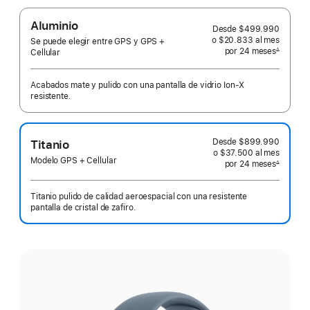
Aluminio
Desde
$499.990
o $20.833
al mes
 al mes
Se puede elegir entre GPS y GPS +
por 24
meses
meses
∆
Cellular
 Nota a pie de página 
Acabados mate y pulido con una pantalla de vidrio Ion‑X
resistente.
Desde
$899.990
Titanio
o $37.500
al mes
 al mes
Modelo GPS + Cellular
por 24
meses
meses
∆
 Nota a pie de página 
Titanio pulido de calidad aeroespacial con una resistente
pantalla de cristal de zafiro.
Elige
un
acabado: