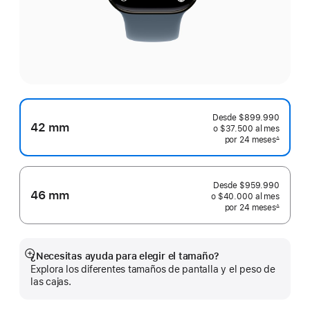
Desde
$899.990
42 mm
o $37.500
al mes
 al mes
por 24
meses
meses
∆
 Nota a pie de página 
Desde
$959.990
46 mm
o $40.000
al mes
 al mes
por 24
meses
meses
∆
 Nota a pie de página 
¿Necesitas ayuda para elegir el tamaño?
Mostrar
Explora los diferentes tamaños de pantalla y el peso de
más
las cajas.