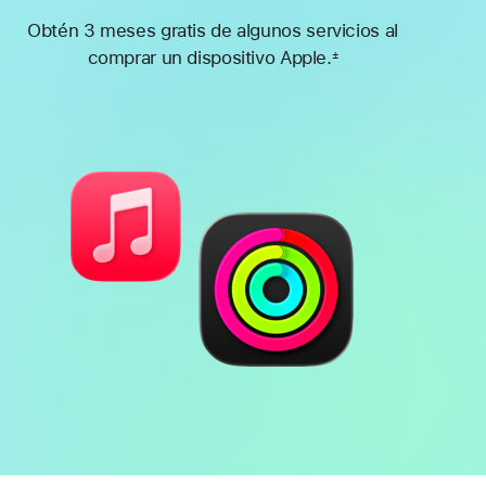
Obtén 3 meses gratis de algunos servicios al
comprar un dispositivo Apple.
±
Nota
a
pie
de
página