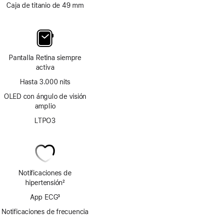
Caja de titanio de 49 mm
Pantalla Retina siempre
activa
Hasta 3.000 nits
OLED con ángulo de visión
amplio
LTPO3
Notificaciones de
hipertensión
2
Nota
App ECG
3
a
Nota
pie
Notificaciones de frecuencia
a