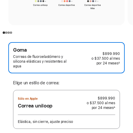
Goma
$899.990
Correas de fluoroelastómero y
o $37.500
al mes
 al mes
silicona elásticas y resistentes al
por 24
meses
meses
∆
agua
 Nota a pie de página 
Elige un estilo de correa:
$899.990
Sólo en Apple
o $37.500
al mes
 al mes
Correa uniloop
por 24
meses
meses
∆
 Nota a pie de página 
Elástica, sin cierre, ajuste preciso