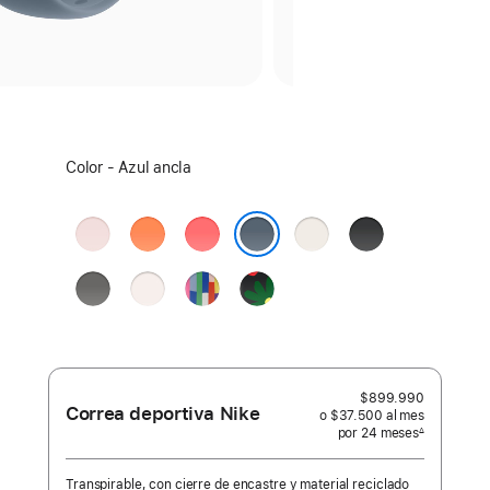
Elige
Color - Azul ancla
un
color:
Rosado
Naranja
Guayaba
Blanco
Negro
pálido
clementina
brillante
estelar
Azul ancla
Gris
Rosado
Edición
Black
piedra
rubor
Orgullo
Unity
-
Unity
Bloom
$899.990
Correa deportiva Nike
o $37.500
al mes
 al mes
por 24
meses
meses
∆
 Nota a pie de página 
Transpirable, con cierre de encastre y material reciclado