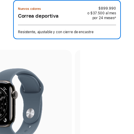
$899.990
Nuevos colores
o $37.500
al mes
 al mes
Correa deportiva
por 24
meses
meses
∆
 Nota a pie de página 
Resistente, ajustable y con cierre de encastre