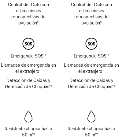
a
a
Control del Ciclo con
Control del Ciclo con
pie
pie
estimaciones
estimaciones
de
de
retrospectivas de
retrospectivas de
página
página
ovulación
9
ovulación
9
Nota
Nota
a
a
pie
pie
de
de
página
página
Emergencia SOS
10
Emergencia SOS
10
Nota
Nota
Llamadas de emergencia en
Llamadas de emergencia en
a
a
el extranjero
11
el extranjero
11
pie
pie
Nota
Nota
Detección de Caídas y
de
Detección de Caídas y
de
a
a
Detección de Choques
página
10
Detección de Choques
página
10
pie
pie
Nota
Nota
de
-
Sin
de
-
Sin
a
a
página
sirena
página
sirena
pie
pie
de
de
página
página
Resistente al agua hasta
Resistente al agua hasta
50 m
12
50 m
17