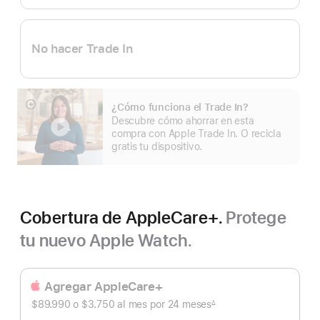
No hacer Trade In
¿Cómo funciona el Trade In?
Mostrar
Descubre cómo ahorrar en esta
más
compra con Apple Trade In. O recicla
gratis tu dispositivo.
Cobertura de AppleCare+.
Protege
tu nuevo Apple Watch.
Agregar AppleCare+
$89.990 o $3.750
al mes
Al
por 24
meses
meses
∆
Nota
mes
a