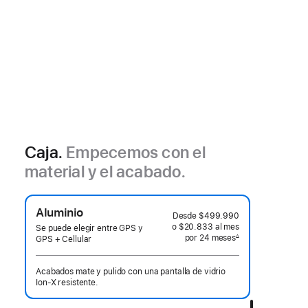
Caja.
Empecemos con el
material y el acabado.
Aluminio
Desde
$499.990
o $20.833
al mes
 al mes
Se puede elegir entre GPS y
por 24
meses
meses
∆
GPS + Cellular
 Nota a pie de página 
Acabados mate y pulido con una pantalla de vidrio
Ion‑X resistente.