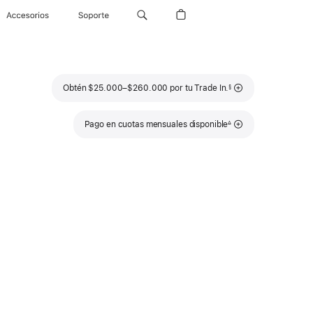
Accesorios
Soporte
Nota
Obtén $25.000–$260.000 por tu Trade In.
§
a
pie
de
página
Nota
Pago en cuotas mensuales disponible
∆
a
pie
de
página