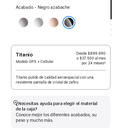
Elige
Acabado - Negro azabache
un
Gris
Plata
Oro
acabado:
espacial
rosa
Negro azabache
Desde
$899.990
Titanio
o $37.500
al mes
 al mes
Modelo GPS + Cellular
por 24
meses
meses
∆
 Nota a pie de página 
Titanio pulido de calidad aeroespacial con una
resistente pantalla de cristal de zafiro.
¿Necesitas ayuda para elegir el material
Mostrar
de la caja?
más
Conoce mejor los diferentes acabados, su
peso y mucho más.