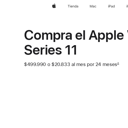
Apple
Tienda
Mac
iPad
Compra el Apple
Series 11
$499.990
o $20.833
al mes
 al mes
por 24
meses
mes
∆
 Nota a pie de página 