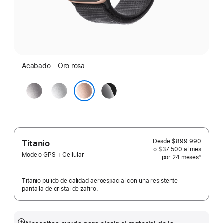
Acabado - Oro rosa
Gris
Plata
Negro
espacial
azabache
Oro rosa
Desde
$899.990
Titanio
o $37.500
al mes
 al mes
Modelo GPS + Cellular
por 24
meses
meses
∆
 Nota a pie de página 
Titanio pulido de calidad aeroespacial con una resistente
pantalla de cristal de zafiro.