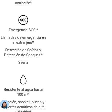
página
ovulación
9
Nota
a
pie
de
página
Emergencia SOS
10
Nota
Llamadas de emergencia en
a
el extranjero
11
pie
Nota
Detección de Caídas y
de
a
Detección de Choques
página
10
pie
Nota
de
Sirena
a
página
pie
de
página
Resistente al agua hasta
100 m
21
Nota
Natación, snorkel, buceo y
a
deportes acuáticos de alta
pie
velocidad