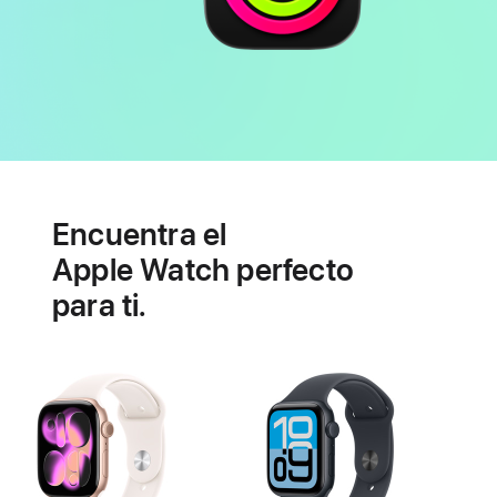
Batería
Funcionalidades
de
Encuentra el
salud
cardiovascular
Apple Watch perfecto
para ti.