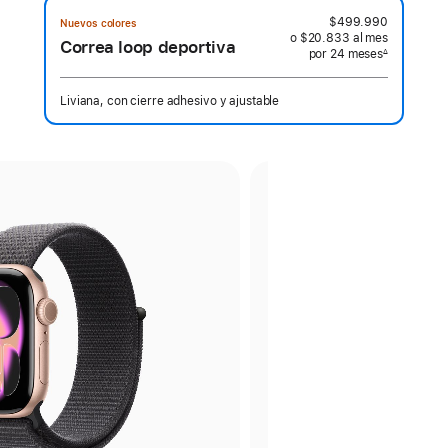
$499.990
Nuevos colores
o $20.833
al mes
 al mes
Correa loop deportiva
por 24
meses
meses
∆
 Nota a pie de página 
Liviana, con cierre adhesivo y ajustable