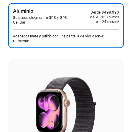
Aluminio
Desde
$499.990
o $20.833
al mes
 al mes
Se puede elegir entre GPS y GPS +
por 24
meses
meses
∆
Cellular
 Nota a pie de página 
Acabados mate y pulido con una pantalla de vidrio Ion‑X
resistente.
Elige
un
acabado: