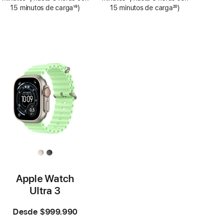
de
de
Nota
15 minutos de carga
16
)
Nota
15 minutos de carga
20
)
página
página
a
Nota
a
Nota
pie
a
pie
a
de
pie
de
pie
página
de
página
de
página
página
Apple Watch
Ultra 3
Desde
$999.990