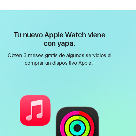
Tu nuevo Apple Watch viene
con yapa.
Obtén 3 meses gratis de algunos servicios al
comprar un dispositivo Apple.
±
Nota
a
pie
de
página