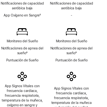
Nota
Nota
Notificaciones de capacidad
Notificaciones de capacidad
a
a
aeróbica baja
aeróbica baja
pie
pie
de
App Oxígeno en Sangre
5
de
-
Sin
página
Nota
página
app
a
Oxígeno
pie
en
de
Sangre
página
Monitoreo del Sueño
Monitoreo del Sueño
Notificaciones de apnea del
Notificaciones de apnea del
sueño
6
sueño
6
Nota
Nota
Puntuación de Sueño
Puntuación de Sueño
a
a
pie
pie
de
de
página
página
App Signos Vitales con
App Signos Vitales con
frecuencia cardiaca,
frecuencia cardiaca,
frecuencia respiratoria,
frecuencia respiratoria,
temperatura de la muñeca,
temperatura de la muñeca
oxígeno en sangre y