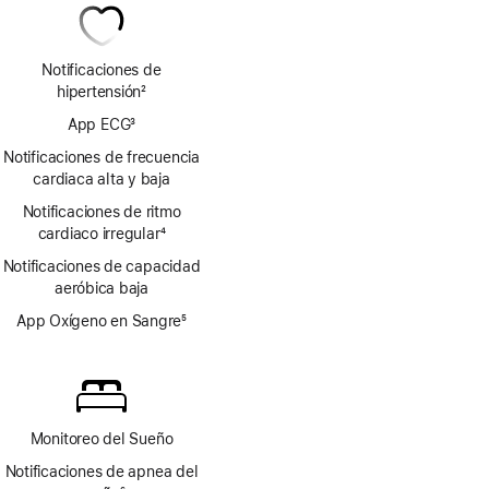
Notificaciones de
hipertensión
2
Nota
App ECG
3
a
Nota
pie
Notificaciones de frecuencia
a
de
cardiaca alta y baja
pie
página
Notificaciones de ritmo
de
cardiaco irregular
página
4
Nota
Notificaciones de capacidad
a
aeróbica baja
pie
de
App Oxígeno en Sangre
5
página
Nota
a
pie
de
página
Monitoreo del Sueño
Notificaciones de apnea del