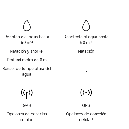
Nota
Nota
de
-
Sin
de
-
Sin
a
a
página
sirena
página
sirena
pie
pie
de
de
página
página
Resistente al agua hasta
Resistente al agua hasta
50 m
12
50 m
17
Nota
Nota
Natación y snorkel
Natación
a
a
pie
Profundímetro de 6 m
pie
-
Sin
de
de
profundímetro
Sensor de temperatura del
página
página
-
de
Sin
agua
6 m
sensor
de
temperatura
del
agua
GPS
GPS
Opciones de conexión
Opciones de conexión
celular
1
celular
1
Nota
Nota