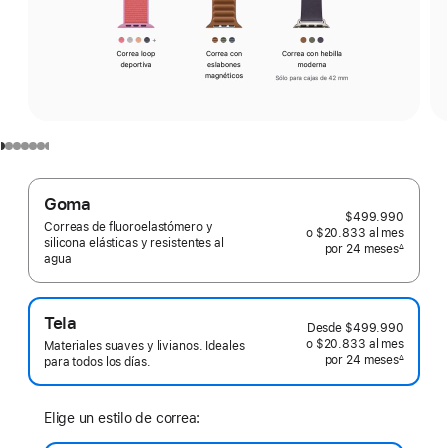
Goma
$499.990
Correas de fluoroelastómero y
o $20.833
al mes
 al mes
silicona elásticas y resistentes al
por 24
meses
meses
∆
agua
 Nota a pie de página 
Tela
Desde
$499.990
o $20.833
al mes
 al mes
Materiales suaves y livianos. Ideales
por 24
meses
meses
∆
para todos los días.
 Nota a pie de página 
Elige un estilo de correa: