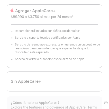
Agregar AppleCare+
$89.990 o $3.750
al mes
Al
por 24
meses
meses
∆
Nota
mes
a
pie
de
página
Reparaciones ilimitadas por daños accidentales
◊
Nota
a
Servicio y soporte técnico certificados por Apple
pie
de
página
Servicio de reemplazo express: te enviaremos un dispositivo de
reemplazo para que no tengas que esperar hasta que tu
dispositivo esté reparado
Acceso prioritario al soporte especializado de Apple
Sin AppleCare+
¿Cómo funciona AppleCare+?
Mo
Explore the features and coverage of AppleCare. Terms