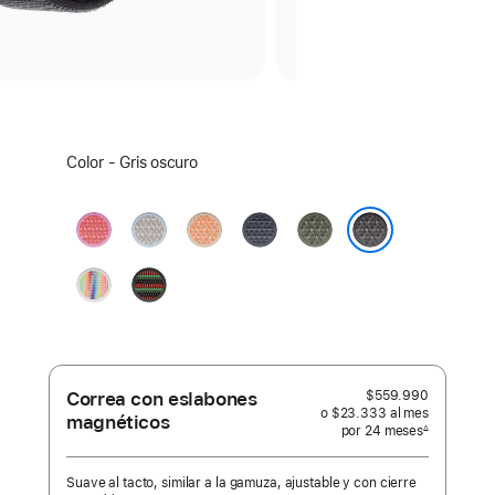
Elige
Color - Gris oscuro
un
color:
Guayaba
Neblina
Naranja
Azul
Bosque
brillante
azul
melón
ancla
Gris oscuro
Edición
Black
Orgullo
Unity
-
Ritmo
de
la
Correa con eslabones
$559.990
Unidad
o $23.333
al mes
 al mes
magnéticos
por 24
meses
meses
∆
 Nota a pie de página 
Suave al tacto, similar a la gamuza, ajustable y con cierre