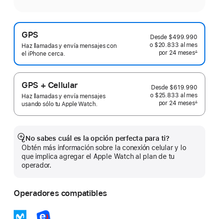
GPS
Desde
$499.990
o $20.833
al mes
 al mes
Haz llamadas y envía mensajes con
por 24
meses
meses
∆
el iPhone cerca.
 Nota a pie de página 
GPS + Cellular
Desde
$619.990
o $25.833
al mes
 al mes
Haz llamadas y envía mensajes
por 24
meses
meses
∆
usando sólo tu Apple Watch.
 Nota a pie de página 
¿No sabes cuál es la opción perfecta para ti?
Mostrar
Obtén más información sobre la conexión celular y lo
más
que implica agregar el Apple Watch al plan de tu
operador.
Operadores compatibles