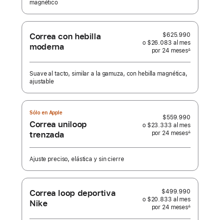
magnético
Correa con hebilla
$625.990
o $26.083
al mes
 al mes
moderna
por 24
meses
meses
∆
 Nota a pie de página 
Suave al tacto, similar a la gamuza, con hebilla magnética,
ajustable
Sólo en Apple
$559.990
Correa uniloop
o $23.333
al mes
 al mes
por 24
meses
meses
∆
trenzada
 Nota a pie de página 
Ajuste preciso, elástica y sin cierre
Correa loop deportiva
$499.990
o $20.833
al mes
 al mes
Nike
por 24
meses
meses
∆
 Nota a pie de página 