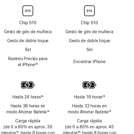
a
a
pie
pie
de
de
página
página
Chip S10
Chip S10
Gesto de giro de muñeca
Gesto de giro de muñeca
Gesto de doble toque
Gesto de doble toque
Siri
Siri
Rastreo Preciso para
Encontrar iPhone
el iPhone
13
Nota
a
pie
de
página
Hasta 24 horas
14
Hasta 18 horas
18
Nota
Nota
Hasta 38 horas en
Hasta 32 horas en
a
a
modo Ahorrar Batería
14
modo Ahorrar Batería
18
pie
pie
Nota
Nota
de
Carga rápida
de
Carga rápida
a
a
(de 0 a 80% en aprox. 30
página
(de 0 a 80% en aprox. 45
página
pie
pie
minutos
15
; hasta 8 horas con
minutos
19
; hasta 8 horas con