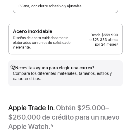
Liviana, con cierre adhesivo y ajustable
Acero inoxidable
Desde
$559.990
Diseños de acero cuidadosamente
o $23.333
al mes
 al mes
elaborados con un estilo sofisticado
por 24
meses
meses
∆
y elegante.
 Nota a pie de página 
¿Necesitas ayuda para elegir una correa?
Mostrar
Compara los diferentes materiales, tamaños, estilos y
más
características.
Apple Trade In.
Obtén $25.000–
$260.000 de crédito para un nuevo
Apple Watch.
§