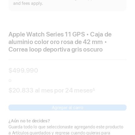
m
and fees apply.
Apple Watch Series 11 GPS • Caja de
aluminio color oro rosa de 42 mm •
Correa loop deportiva gris oscuro
$499.990
o
$20.833
al mes
Al
por 24
meses
meses
∆
Nota
mes
a
pie
de
Agregar al carro
página
¿Aún no te decides?
Guarda todo lo que seleccionaste agregando este producto
a Artículos guardados y regresa cuando quieras para