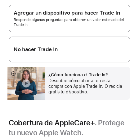
Nota
Apple
a
pie
Trade
Agregar un dispositivo para hacer Trade In
de
In.
página
Responde algunas preguntas para obtener un valor estimado del
Trade In.
No hacer Trade In
¿Cómo funciona el Trade In?
Mostrar
Descubre cómo ahorrar en esta
más
compra con Apple Trade In. O recicla
gratis tu dispositivo.
Cobertura de AppleCare+.
Protege
tu nuevo Apple Watch.