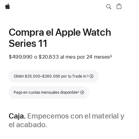
Apple
Compra el Apple Watch
Series 11
$499.990
o
$20.833
al mes
Al
por 24
meses
meses
∆
Nota
mes
a
pie
Nota a pie de página
de
Obtén $25.000–$260.000 por tu Trade In.
§
página
Nota a pie de página
Pago en cuotas mensuales disponible
∆
Caja.
Empecemos con el material y
el acabado.