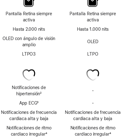
Pantalla Retina siempre
Pantalla Retina siempre
activa
activa
Hasta 2.000 nits
Hasta 1.000 nits
OLED con ángulo de visión
OLED
amplio
LTPO3
LTPO
Notificaciones de
-
Sin
hipertensión
2
notificaciones
Nota
App ECG
3
-
de
Sin
a
Nota
hipertensión
app
pie
Notificaciones de frecuencia
Notificaciones de frecuencia
a
ECG
de
cardiaca alta y baja
cardiaca alta y baja
pie
página
Notificaciones de ritmo
de
Notificaciones de ritmo
cardiaco irregular
página
4
cardiaco irregular
4