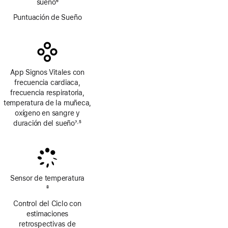
sueño
6
Nota
Puntuación de Sueño
a
pie
de
página
App Signos Vitales con
frecuencia cardiaca,
frecuencia respiratoria,
temperatura de la muñeca,
oxígeno en sangre y
duración del sueño
7
5
,
Nota
Nota
a
a
pie
pie
de
de
página
página
Sensor de temperatura
Nota
8
a
Control del Ciclo con
pie
estimaciones
de
retrospectivas de