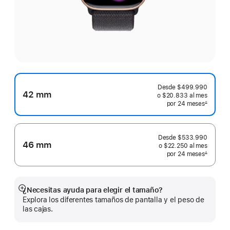
Desde
$499.990
42 mm
o $20.833
al mes
 al mes
por 24
meses
meses
∆
 Nota a pie de página 
Desde
$533.990
46 mm
o $22.250
al mes
 al mes
por 24
meses
meses
∆
 Nota a pie de página 
¿Necesitas ayuda para elegir el tamaño?
Mostrar
Explora los diferentes tamaños de pantalla y el peso de
más
las cajas.