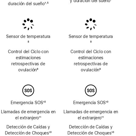
y duración del sueño
7
duración del sueño
7
5
,
Nota
Nota
Nota
a
a
a
pie
pie
pie
de
de
de
página
página
página
Sensor de temperatura
Sensor de temperatura
Nota
8
Nota
8
a
a
Control del Ciclo con
Control del Ciclo con
pie
pie
estimaciones
estimaciones
de
de
retrospectivas de
retrospectivas de
página
página
ovulación
9
ovulación
9
Nota
Nota
a
a
pie
pie
de
de
página
página
Emergencia SOS
10
Emergencia SOS
10
Nota
Nota
Llamadas de emergencia en
Llamadas de emergencia en
a
a
el extranjero
11
el extranjero
11
pie
pie
Nota
Nota
Detección de Caídas y
de
Detección de Caídas y
de
a
a
Detección de Choques
página
10
Detección de Choques
página
10
pie
pie