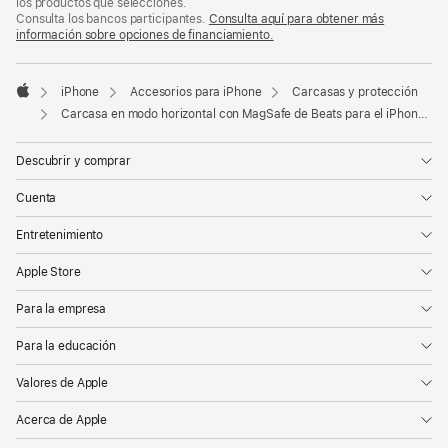
pie
pie
los productos que selecciones.
de
de
Consulta los bancos participantes.
Consulta aquí para obtener más
de
página
página
información sobre opciones de financiamiento.
(Se
página
abre
en
una
iPhone
Accesorios para iPhone
Carcasas y protección
pestaña
Apple
Carcasa en modo horizontal con MagSafe de Beats para el iPhone 17 Pro Max con Control de la Cámara – Azul subsuelo
nueva)
Descubrir y comprar
Cuenta
Entretenimiento
Apple Store
Para la empresa
Para la educación
Valores de Apple
Acerca de Apple