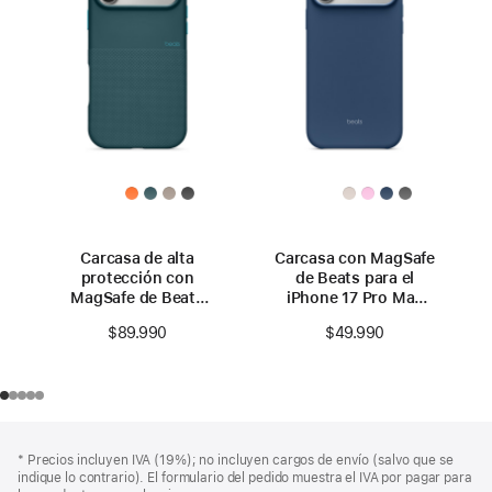
Carcasa de alta
Carcasa con MagSafe
protección con
de Beats para el
MagSafe de Beats
iPhone 17 Pro Max
para el iPhone 17
con Control de la
$89.990
$49.990
Pro Max con Control
Cámara – Azul
de la Cámara – Azul
subsuelo
roca
Nota
Notas
Nota
* Precios incluyen IVA (19%); no incluyen cargos de envío (salvo que se
a
a
a
indique lo contrario). El formulario del pedido muestra el IVA por pagar para
pie