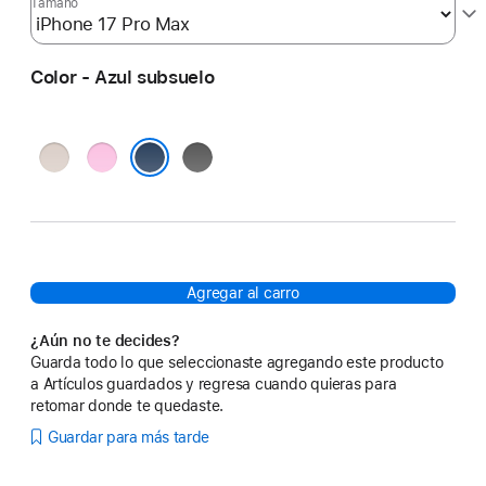
Tamaño
Color - Azul subsuelo
Gris
Rosa
Gris
calizo
mineral
granito
Azul subsuelo
Agregar al carro
¿Aún no te decides?
Guarda todo lo que seleccionaste agregando este producto
a Artículos guardados y regresa cuando quieras para
retomar donde te quedaste.
Guardar para más tarde