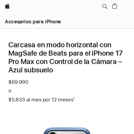
Apple
Accesorios para iPhone
Carcasa en modo horizontal con
MagSafe de Beats para el iPhone 17
Pro Max con Control de la Cámara –
Azul subsuelo
$69.990
o
$5.833
al mes
Al
por 12
meses
meses
Nota
*
mes
a
pie
de
página