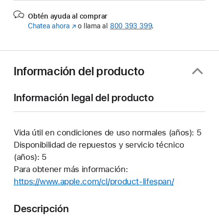
Obtén ayuda al comprar
Chatea ahora
(Se
o llama al
800 393 399
.
abre
en
una
ventana
Información del producto
nueva)
Información legal del producto
Vida útil en condiciones de uso normales (años): 5
Disponibilidad de repuestos y servicio técnico
(años): 5
Para obtener más información:
https://www.apple.com/cl/product-lifespan/
(Se
abre
en
Descripción
una