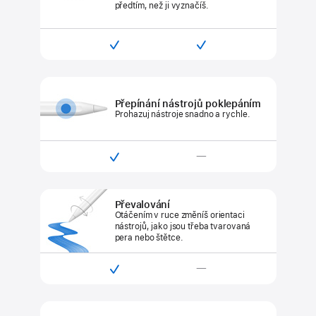
předtím, než ji vyznačíš.


Kompatibilní
Kompatibilní
s Apple Pencilem Pro
s Apple Pencilem
(USB‑C)
Přepínání nástrojů poklepáním
Prohazuj nástroje snadno a rychle.

—
Kompatibilní
Není
s Apple Pencilem Pro
kompatibilní
s Apple Pencilem
Převalování
(USB‑C)
Otáčením v ruce změníš orientaci
nástrojů, jako jsou třeba tvarovaná
pera nebo štětce.

—
Kompatibilní
Není
s Apple Pencilem Pro
kompatibilní
s Apple Pencilem