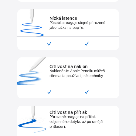
s Apple Pencilem Pro
s Apple Pencilem
(USB‑C)
Nízká latence
Působí a reaguje stejně
přirozeně
jako tužka na papíře.


Kompatibilní
Kompatibilní
s Apple Pencilem Pro
s Apple Pencilem
(USB‑C)
Citlivost na náklon
Nakloněním Apple Pencilu můžeš
stínovat a používat jiné techniky.


Kompatibilní
Kompatibilní
s Apple Pencilem Pro
s Apple Pencilem
(USB‑C)
Citlivost na přítlak
Přirozeně reaguje na přítlak –
od
jemného
dotyku až po silnější
přitlačení.