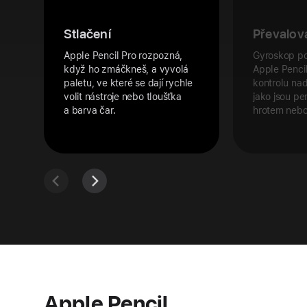
Stlačení
Převalov
Apple Pencil Pro rozpozná,
Gyroskop pos
když ho zmáčkneš, a vyvolá
Apple Penci
paletu, ve které se dají rychle
kontrolu nad
volit nástroje nebo tloušťka
jako jsou p
a barva čar.
hrotem nebo
Apple Pencil