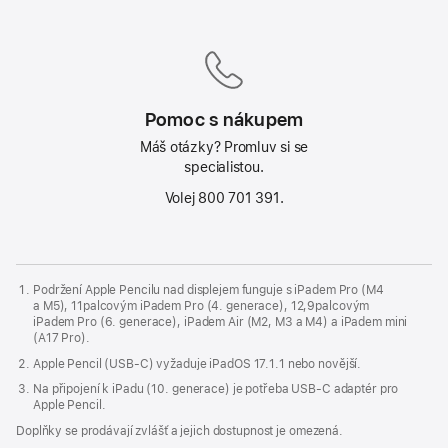
Pomoc s nákupem
Máš otázky? Promluv si se
specialistou.
Volej 800 701 391.
Podržení Apple Pencilu nad displejem funguje s iPadem Pro (M4
a M5), 11palcovým iPadem Pro (4. generace), 12,9palcovým
iPadem Pro (6. generace), iPadem Air (M2, M3 a M4) a iPadem mini
(A17 Pro).
Apple Pencil (USB‑C) vyžaduje iPadOS 17.1.1 nebo novější.
Na připojení k iPadu (10. generace) je potřeba USB‑C adaptér pro
Apple Pencil.
Doplňky se prodávají zvlášť a jejich dostupnost je omezená.