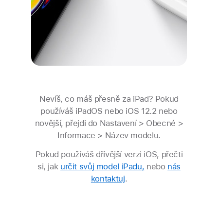
Nevíš, co máš přesně za iPad?
Pokud
používáš iPadOS nebo iOS 12.2 nebo
novější, přejdi do
Nastavení
>
Obecné
>
Informace
>
Název modelu.
Pokud používáš dřívější verzi iOS,
přečti
si, jak
určit svůj model iPadu,
nebo
nás
kontaktuj
.