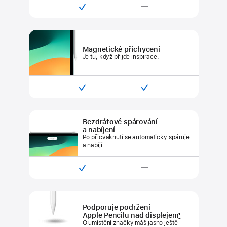

—
Kompatibilní
Není
s Apple Pencilem Pro
kompatibilní
s Apple Pencilem
(USB‑C)
Magnetické přichycení
Je tu, když přijde inspirace.


Kompatibilní
Kompatibilní
s Apple Pencilem Pro
s Apple Pencilem
(USB‑C)
Bezdrátové spárování
a nabíjení
Po přicvaknutí se automaticky
spáruje
a nabíjí.

—
Kompatibilní
Není
s Apple Pencilem Pro
kompatibilní
s Apple Pencilem
Podporuje podržení
(USB‑C)
Apple Pencilu nad displejem
1
O umístění značky máš jasno ještě