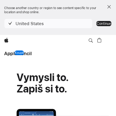
Choose another country or region to see content specific to your
location and shop online.
United States
Continue
Apple
Apple Pencil
Koupit
Apple Pencil
Apple Pencil
Vymysli to.
Zapiš si to.