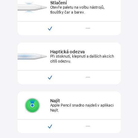
Stlačení
(USB‑C)
Otevře paletu na volbu nástrojů,
tloušťky čar a barev.

—
Kompatibilní
Není
s Apple Pencilem Pro
kompatibilní
s Apple Pencilem
Haptická odezva
(USB‑C)
Při stisknutí, klepnutí a dalších
akcích
cítíš odezvu.

—
Kompatibilní
Není
s Apple Pencilem Pro
kompatibilní
s Apple Pencilem
Najít
(USB‑C)
Apple Pencil snadno najdeš
v aplikaci
Najít.

—
Kompatibilní
Není
s Apple Pencilem Pro
kompatibilní