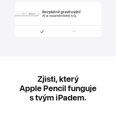
s Apple Pencilem
(USB‑C)
Bezplatné gravírování
Ať je nezaměnitelně tvůj.

—
Kompatibilní
Není
s Apple Pencilem Pro
kompatibilní
s Apple Pencilem
(USB‑C)
Zjisti, který
Apple Pencil funguje
s tvým iPadem.