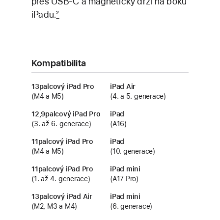
přes USB‑C a magneticky drží na boku
iPadu.
2
Kompatibilita
13palcový iPad Pro
iPad Air
(M4 a M5)
(4. a 5. generace)
12,9palcový iPad Pro
iPad
(3. až 6. generace)
(A16)
11palcový iPad Pro
iPad
(M4 a M5)
(10. generace)
11palcový iPad Pro
iPad mini
(1. až 4. generace)
(A17 Pro)
13palcový iPad Air
iPad mini
(M2, M3 a M4)
(6. generace)