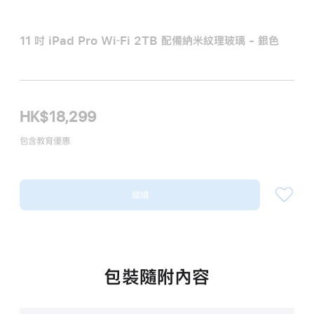
11 吋 iPad Pro Wi‑Fi 2TB 配備納米紋理玻璃 - 銀色
HK$18,299
包含教育優惠
繼續
包裝隨附內容