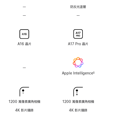
技
技
—
不
防反光塗層
術
術
具
—
不
—
不
防
具
具
反
納
納
光
米
米
塗
紋
紋
層
理
理
A16 晶片
A17 Pro 晶片
顯
顯
示
示
器
器
玻
玻
—
不
璃
璃
支
Apple Intelligence
§
選
選
註
援
腳
項
項
Apple
Intelligence
1200 萬像素廣角相機
1200 萬像素廣角相機
4K 影片攝錄
4K 影片攝錄