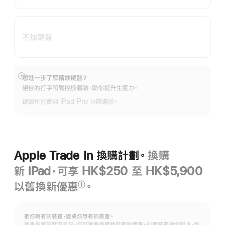
不加鍵盤
想進一步了解精妙鍵盤？
顯
絕佳的打字和觸控板體驗，助你提升生產力。
示
更
鍵盤可能會與 iPad Pro 分開運送。
多
Apple Trade In 換購計劃。
換購
新 iPad，可享 HK$250 至 HK$5,900
以舊換新優惠
。
①
註
腳
把你現有的裝置，變成你想有的裝置。
如果裝置的狀況良好，你可獲享換購新裝置的優惠。如果裝置適合回收，我