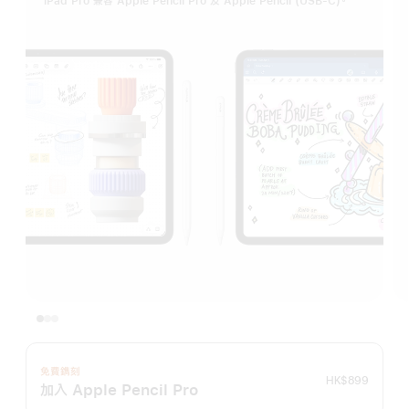
iPad Pro 兼容 Apple Pencil Pro 及 Apple Pencil (USB-C)。
免費鐫刻
HK$899
加入 Apple Pencil Pro