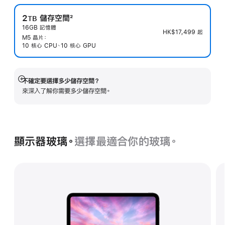
2
儲存空間
2
TB
16GB 記憶體
註
HK$17,499
起
M5 晶片：
腳
10 核心 CPU、10 核心 GPU
不確定要選擇多少儲存空間？
顯
來深入了解你需要多少儲存空間。
示
更
多
顯示器玻璃。
選擇最適合你的玻璃。