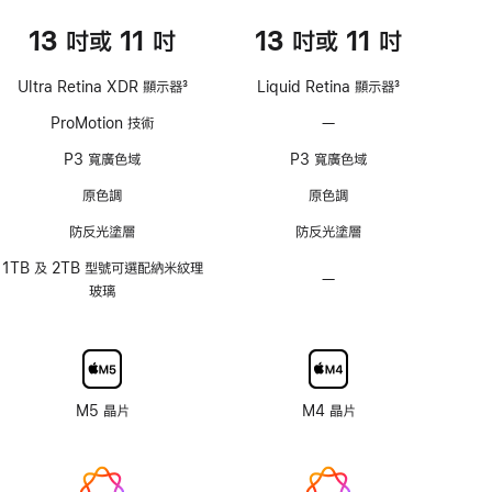
13 吋或 11 吋
13 吋或 11 吋
Ultra Retina XDR 顯示器
3
Liquid Retina 顯示器
3
註
註
ProMotion 技術
—
不
腳
腳
支
P3 寬廣色域
P3 寬廣色域
援
ProMotion
原色調
原色調
技
防反光塗層
防反光塗層
術
1TB 及 2TB 型號可選配納米紋理
—
不
玻璃
具
納
米
紋
理
M5 晶片
M4 晶片
顯
示
器
玻