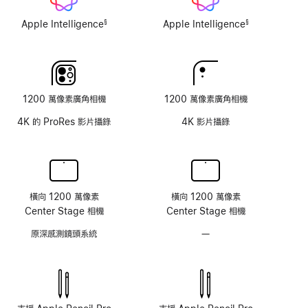
璃
Apple Intelligence
Apple Intelligence
§
§
選
註
註
項
腳
腳
1200 萬像素廣角相機
1200 萬像素廣角相機
4K 的 ProRes 影片攝錄
4K 影片攝錄
橫向 1200 萬像素
橫向 1200 萬像素
Center Stage 相機
Center Stage 相機
原深感測鏡頭系統
—
不
具
原
深
感
測