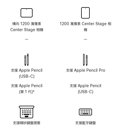
橫向 1200 萬像素
1200 萬像素 Center Stage 相
Center Stage 相機
機
—
不
—
不
具
具
原
原
深
深
感
感
測
測
支援 Apple Pencil
支援 Apple Pencil Pro
鏡
鏡
(USB-C)
頭
頭
支援 Apple Pencil
支援 Apple Pencil
系
系
(第 1 代)
4
(USB-C)
統
統
註
腳
支援精妙鍵盤摺套
支援藍牙鍵盤