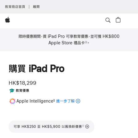
教育商店首頁
離開
Apple
限時優惠期間，買 iPad Pro 可享教育優惠，並可獲
HK$800
Apple Store 禮品卡
。
②
註
腳
購買 iPad Pro
HK$18,299
Includes
教育優惠
註
Apple Intelligence
進一步了解
適
§
腳
用
於
iPad
註腳
可享 HK$250 至 HK$5,900 以舊換新優惠
的
①
Apple