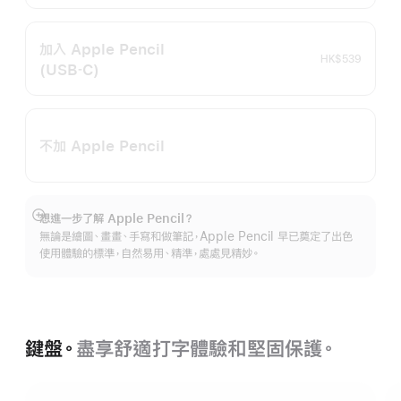
加入 Apple Pencil
HK$539
(USB‑C)
不加 Apple Pencil
想進一步了解 Apple Pencil？
顯
無論是繪圖、畫畫、手寫和做筆記，Apple Pencil 早已奠定了出色
示
使用體驗的標準，自然易用、精準，處處見精妙。
更
多
鍵盤。
盡享舒適打字體驗和堅固保護。