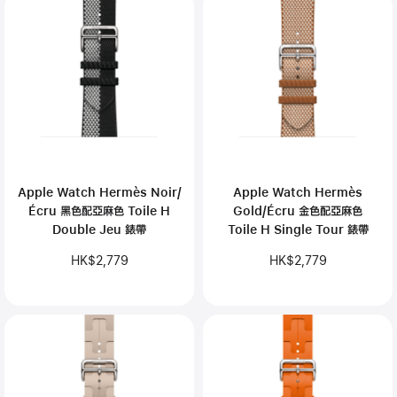
Apple Watch Hermès Noir/
Apple Watch Hermès
Écru 黑色配亞麻色 Toile H
Gold/Écru 金色配亞麻色
Double Jeu 錶帶
Toile H Single Tour 錶帶
HK$2,779
HK$2,779