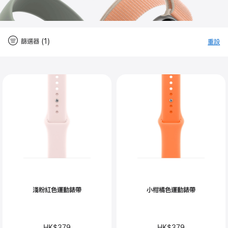
篩選器 (1)
重設
-
篩
Close
篩
選
器
選
器
淺粉紅色運動錶帶
小柑橘色運動錶帶
HK$379
HK$379