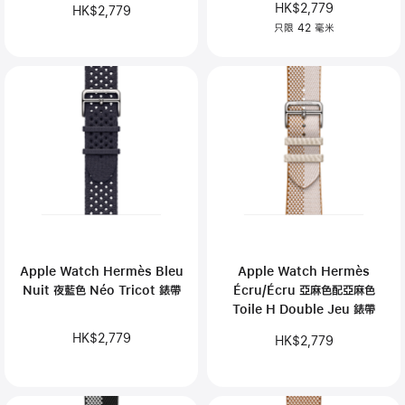
HK$2,779
HK$2,779
只限 42 毫米
Apple Watch Hermès Bleu
Apple Watch Hermès
Nuit 夜藍色 Néo Tricot 錶帶
Écru/Écru 亞麻色配亞麻色
Toile H Double Jeu 錶帶
HK$2,779
HK$2,779