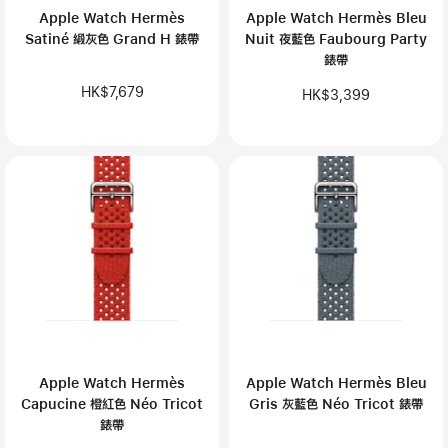
Apple Watch Hermès
Apple Watch Hermès Bleu
Satiné 緞灰色 Grand H 錶帶
Nuit 夜藍色 Faubourg Party
錶帶
HK$7,679
HK$3,399
Apple Watch Hermès
Apple Watch Hermès Bleu
Capucine 橙紅色 Néo Tricot
Gris 灰藍色 Néo Tricot 錶帶
錶帶