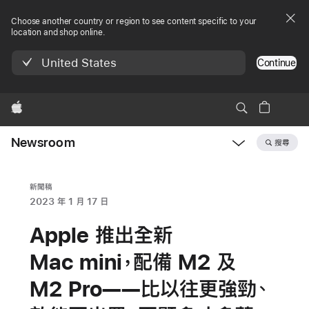
Choose another country or region to see content specific to your
location and shop online.
United States
Continue
Apple
Newsroom
搜尋
Open
Newsroom
navigation
新聞稿
2023 年 1 月 17 日
Apple 推出全新
Mac mini，配備 M2 及
M2 Pro——比以往更強勁、