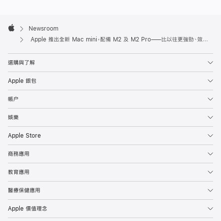
全
新
Apple
Footer

Newsroom
M
Apple
Apple 推出全新 Mac mini，配備 M2 及 M2 Pro——比以往更強勁、效能更出眾、更顯多才多藝
a
c
m
選購與了解
in
Apple 銀包
i
，
帳户
由
娛樂
M2
及
Apple Store
全
商務應用
新
M2
教育應用
Pro
醫療保健應用
強
勢
Apple 價值理念