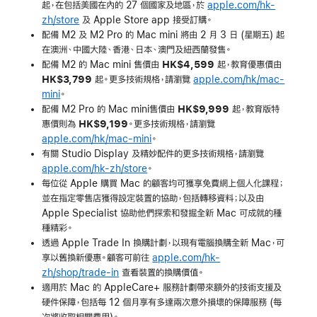
起，在包括美國在內的 27 個國家及地區，於
apple.com/hk-
zh/store
及 Apple Store app 接受訂購。
配備 M2 及 M2 Pro 的 Mac mini 將由 2 月 3 日 (星期五) 起
在
澳洲
、
中國大陸
、
香港
、
日本
、
澳門
及
紐西蘭
發售。
配備 M2 的 Mac mini 售價由
HK$4,599
起，教育優惠價由
HK$3,799
起。更多技術規格，請瀏覽
apple.com/hk/mac-
mini
。
配備 M2 Pro 的 Mac mini售價由
HK$9,999
起，教育版特
惠價則為
HK$9,199
。更多技術規格，請瀏覽
apple.com/hk/mac-mini
。
有關 Studio Display 及精妙配件的更多技術規格，請瀏覽
apple.com/hk-zh/store
。
每位從 Apple 購買 Mac 的顧客均可獲享免費網上個人化課程；
並在指定零售店獲得設定裝置的協助，包括轉移資料；以及由
Apple Specialist 協助他們探索和發掘全新 Mac 可成就的種
種精彩。
透過 Apple Trade In 換購計劃，以現有電腦換購全新 Mac，可
享以舊換新優惠。顧客可前往
apple.com/hk-
zh/shop/trade-in
查看裝置的換購價值。
適用於 Mac 的 AppleCare+ 服務計劃帶來額外的技術支援及
硬件保障，包括每 12 個月享有多達兩次意外損壞的保障服務 (每