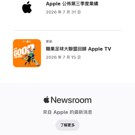
Apple 公佈第三季度業績
價
格
2026 年 7 月 31 日
更
為
相
更新
宜
職業足球大聯盟回歸 Apple TV
加
2026 年 7 月 15 日
州
庫
比
提
諾
Apple
Apple
今
Newsroom
來自 Apple 的最新消息
日
推
了解更多
出