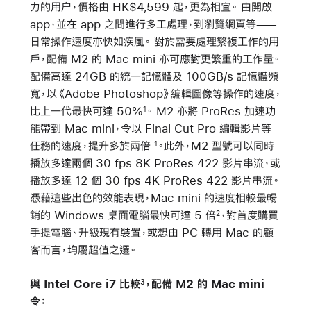
力的用户，價格由 HK$4,599 起，更為相宜。 由開啟
app，並在 app 之間進行多工處理，到瀏覽網頁等——
日常操作速度亦快如疾風。 對於需要處理繁複工作的用
戶，配備 M2 的 Mac mini 亦可應對更繁重的工作量。
配備高達 24GB 的統一記憶體及 100GB/s 記憶體頻
寬，以《Adobe Photoshop》編輯圖像等操作的速度，
比上一代最快可達 50%
。 M2 亦將 ProRes 加速功
1
能帶到 Mac mini，令以 Final Cut Pro 編輯影片等
任務的速度，提升多於兩倍
。此外，M2 型號可以同時
1
播放多達兩個 30 fps 8K ProRes 422 影片串流，或
播放多達 12 個 30 fps 4K ProRes 422 影片串流。
憑藉這些出色的效能表現，Mac mini 的速度相較最暢
銷的 Windows 桌面電腦最快可達 5 倍
，對首度購買
2
手提電腦、升級現有裝置，或想由 PC 轉用 Mac 的顧
客而言，均屬超值之選。
與 Intel Core i7 比較
，配備 M2 的 Mac mini
3
令：