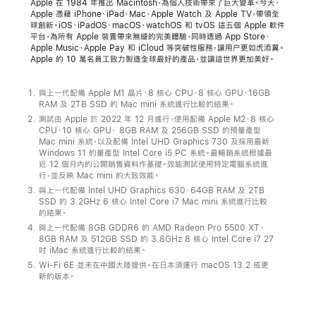
Apple 在 1984 年推出 Macintosh，為個人技術帶來了巨大變革。今天，
Apple 憑藉 iPhone、iPad、Mac、Apple Watch 及 Apple TV，帶領全
Apple
球創新。iOS、iPadOS、macOS、watchOS 和 tvOS 這五個 Apple 軟件
推
平台，為所有 Apple 裝置帶來無縫的完美體驗，同時透過 App Store、
Apple Music、Apple Pay 和 iCloud 等突破性服務，讓用户更如虎添翼。
出
Apple 的 10 萬名員工致力製造全球最好的產品，並讓這世界更加美好。
全
新
與上一代配備 Apple M1 晶片、8 核心 CPU、8 核心 GPU、16GB
Mac mini，
RAM 及 2TB SSD 的 Mac mini 系統進行比較的結果。
測試由 Apple 於 2022 年 12 月進行，使用配備 Apple M2、8 核心
配
CPU、10 核心 GPU、 8GB RAM 及 256GB SSD 的預量產型
備
Mac mini 系統，以及配備 Intel UHD Graphics 730 及採用最新
Windows 11 的量產型 Intel Core i5 PC 系統。最暢銷系統根據最
M2
近 12 個月內的公開銷售資料作基礎。效能測試使用特定電腦系統進
及
行，並反映 Mac mini 的大致效能。
與上一代配備 Intel UHD Graphics 630、64GB RAM 及 2TB
M2 Pro
SSD 的 3.2GHz 6 核心 Intel Core i7 Mac mini 系統進行比較
——
的結果。
比
與上一代配備 8GB GDDR6 的 AMD Radeon Pro 5500 XT、
8GB RAM 及 512GB SSD 的 3.8GHz 8 核心 Intel Core i7 27
以
吋 iMac 系統進行比較的結果。
往
Wi-Fi 6E 並未在中國大陸提供。在日本須運行 macOS 13.2 或更
新的版本。
更
強