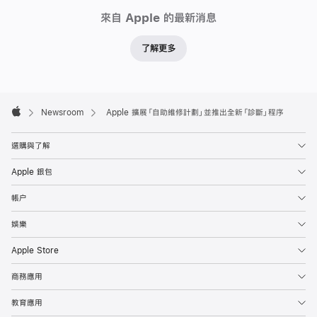
Newsroom
展
來自 Apple 的最新消息
「自
了解更多
助
維
修
Apple
計
Footer

Newsroom
Apple 擴展「自助維修計劃」並推出全新「診斷」程序
劃」
Apple
並
選購與了解
推
Apple 銀包
出
全
帳户
新
娛樂
「診
斷」
Apple Store
程
商務應用
序
教育應用
Apple