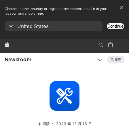
Choose another country or region to see content specific to your
location and shop online.
United States
Continue
Apple
Newsroom
搜尋
Open
Newsroom
navigation
速讀
2023 年 12 月 13 日