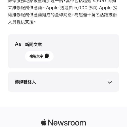
維修服務地點數量增加近一倍，當中包括超過 4,500 間獨
立維修服務供應商。 Apple 透過由 5,000 多間 Apple 授
權維修服務供應商組成的全球網絡，為超過十萬名活躍技術
人員提供支援。
Media
新聞文章
2023
複製文字
年
12
月
傳媒聯絡人
13
日
更
Apple 媒體聯絡
新
media.hk@apple.com
Apple
Apple
擴