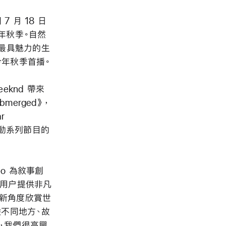
 月 18 日
今年秋季。自然
最具魅力的生
今年秋季首播。
knd 帶來
bmerged》
，
r
運動系列節目的
deo 為敘事創
o 用户提供非凡
全新角度欣賞世
體驗不同地方、故
，我們很高興