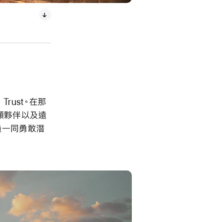
。
 Trust。在那
類夥伴以及遠
員一同勇敢潛