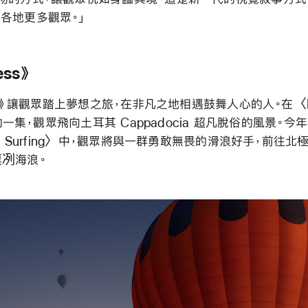
各地更多觀眾。」
ess》
》
讓觀眾踏上夢想之旅，在非凡之地相遇鼓舞人心的人。在〈Hot
s〉的一集，觀眾飛向土耳其 Cappadocia 超凡脫俗的風景。
ic Surfing〉中，觀眾將與一群勇敢無畏的滑浪好手，前往
冽海浪。