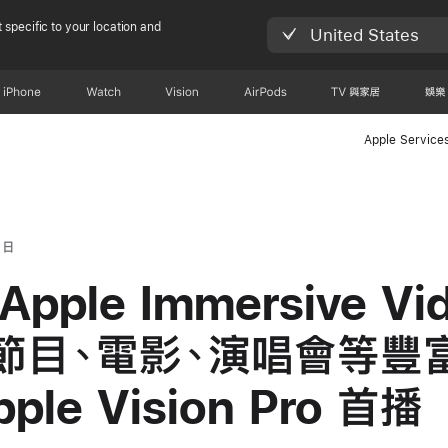
 specific to your location and
United States
iPhone
Watch
Vision
AirPods
TV 與家居
娛樂
Apple Service
 日
pple Immersive Vi
節目、電影、演唱會等豐
ple Vision Pro 首播