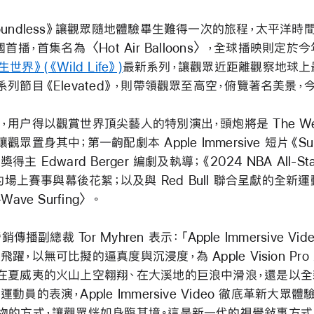
undless》讓觀眾隨地體驗畢生難得一次的旅程，太平洋時間 7
國首播，首集名為〈Hot Air Balloons〉，全球播映則定於
世界》(《Wild Life》)
最新系列，讓觀眾近距離觀察地球上
系列節目
《Elevated》
，則帶領觀眾至高空，俯覽著名美景，
，用户得以觀賞世界頂尖藝人的特別演出，頭炮將是 The Wee
觀眾置身其中；第一齣配劇本 Apple Immersive 短片
《Su
主 Edward Berger 編劇及執導；《2024 NBA All-Sta
》的場上賽事與幕後花絮；以及與 Red Bull 聯合呈獻的全新
-Wave Surfing〉
。
銷傳播副總裁 Tor Myhren 表示：「Apple Immersive Vi
躍，以無可比擬的逼真度與沉浸度，為 Apple Vision Pr
在夏威夷的火山上空翱翔、在大溪地的巨浪中滑浪，還是以
動員的表演，Apple Immersive Video 徹底革新大眾
物的方式，讓觀眾恍如身臨其境。這是新一代的視覺敍事方式