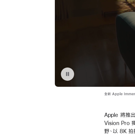
暫停播放視頻 Apple Vision Pro 上的 Apple Immersive Video
全新 Apple Immer
Apple 將推
Vision Pr
野、以 8K 