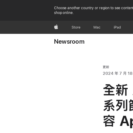
Choose another country or region to see content
shop online.
Apple
Store
Mac
iPad
Newsroom
更新
2024 年 7 月 18
全新 A
系列
容 Ap