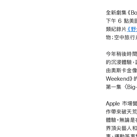
全新劇集《Bo
下午 6 點美
類紀錄片
《野生
物；空中旅行
今年稍後時間
的沉浸體驗，讓
由奧斯卡金像獎得
Weekend
第一集
〈Big
Apple 市場營
作帶來破天荒飛
體驗。無論是
界頂尖藝人和運
事、運動等事