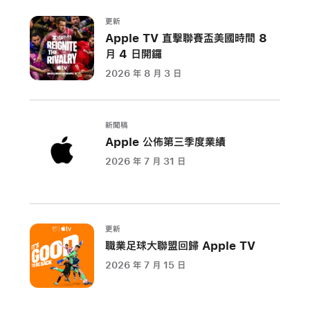
app
更
更新
Apple TV 直擊聯賽盃美國時間 8
新，
月 4 日開鑼
為
iPhone
2026 年 8 月 3 日
16
Pro
與
新聞稿
Apple 公佈第三季度業績
iPhone
16
2026 年 7 月 31 日
Pro
Max
引
入
更新
職業足球大聯盟回歸 Apple TV
「分
層
2026 年 7 月 15 日
錄
音」