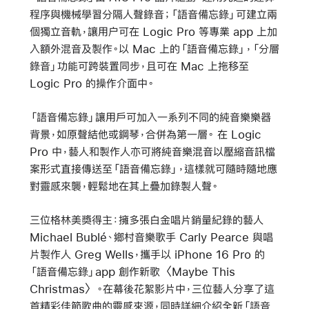
程序與機械學習分隔人聲錄音；「語音備忘錄」可建立兩
個獨立音軌，讓用户可在 Logic Pro 等專業 app 上加
入額外混音及製作。以 Mac 上的「語音備忘錄」，「分層
錄音」功能可跨裝置同步，且可在 Mac 上拖移至
Logic Pro 的操作介面中。
「語音備忘錄」讓用戶可加入一系列不同的純音樂樂器
背景，如原聲結他或鋼琴，合併為第一層。 在 Logic
Pro 中，藝人和製作人亦可將純音樂混音以壓縮音訊檔
案形式直接傳送至「語音備忘錄」，這樣就可隨時隨地應
對靈感來襲，輕鬆地在其上疊加錄製人聲。
三位格林美獎得主：擁多張白金唱片銷量紀錄的藝人
Michael Bublé、鄉村音樂歌手 Carly Pearce 與唱
片製作人 Greg Wells，攜手以 iPhone 16 Pro 的
「語音備忘錄」app 創作新歌〈Maybe This
Christmas〉。在幕後花絮影片中，三位藝人分享了這
首精彩佳節歌曲的靈感來源，同時詳細介紹全新「語音