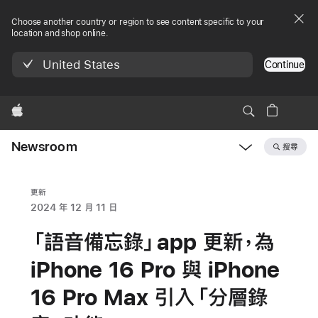
Choose another country or region to see content specific to your
location and shop online.
United States
Continue
Apple
Newsroom
搜尋
Open
Newsroom
navigation
更新
2024 年 12 月 11 日
「語音備忘錄」app 更新，為
iPhone 16 Pro 與 iPhone
16 Pro Max 引入「分層錄