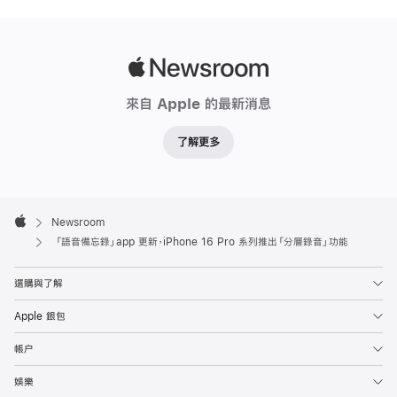
功
能
三
Apple
位
Newsroom
來自 Apple 的最新消息
格
林
了解更多
美
獎
得
Apple
主：
Footer

Newsroom
Apple
擁
「語音備忘錄」app 更新，iPhone 16 Pro 系列推出「分層錄音」功能
多
張
選購與了解
白
Apple 銀包
金
唱
帳户
片
娛樂
銷