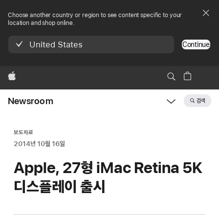
Choose another country or region to see content specific to your
location and shop online.
United States
Continue
Apple
Newsroom
검색
Open
Newsroom
navigation
보도자료
2014년 10월 16일
Apple, 27형 iMac Retina 5K
디스플레이 출시