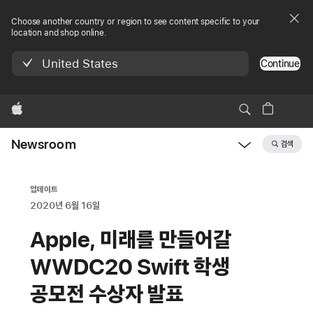
Choose another country or region to see content specific to your
location and shop online.
United States
Continue
Apple
Newsroom
검색
Open
Newsroom
navigation
업데이트
2020년 6월 16일
Apple, 미래를 만들어갈
WWDC20 Swift 학생
공모전 수상자 발표