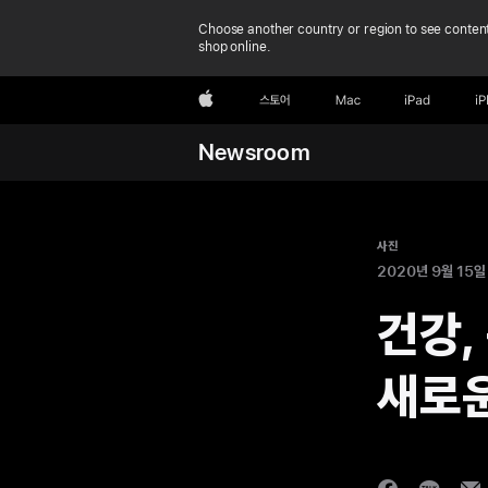
Choose another country or region to see content
shop online.
Apple
스토어
Mac
iPad
i
Newsroom
사진
2020년 9월 15일
건강,
새로운